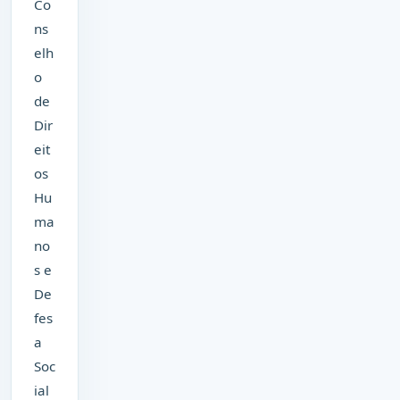
Co
ns
elh
o
de
Dir
eit
os
Hu
ma
no
s e
De
fes
a
Soc
ial