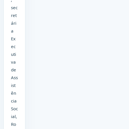
sec
ret
ári
a
Ex
ec
uti
va
de
Ass
ist
ên
cia
Soc
ial,
Ro