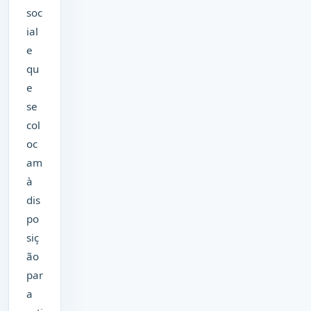
soc
ial
e
qu
e
se
col
oc
am
à
dis
po
siç
ão
par
a