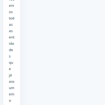
eni
zo
tod
as
as
ent
ida
de
s
qu
e
já
ass
um
em
o