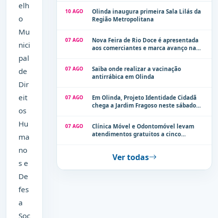
elh
10 AGO
Olinda inaugura primeira Sala Lilás da
o
Região Metropolitana
Mu
07 AGO
Nova Feira de Rio Doce é apresentada
nici
aos comerciantes e marca avanço na
modernização dos espaços públicos de
pal
Olinda
07 AGO
Saiba onde realizar a vacinação
de
antirrábica em Olinda
Dir
eit
07 AGO
Em Olinda, Projeto Identidade Cidadã
chega a Jardim Fragoso neste sábado
os
(8)
Hu
07 AGO
Clínica Móvel e Odontomóvel levam
atendimentos gratuitos a cinco
ma
localidades de Olinda na próxima
no
semana
Ver todas
s e
De
fes
a
Soc