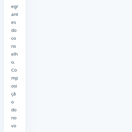
egr
ant
es
do
co
ns
elh
o.
Co
mp
osi
çã
o
do
no
vo