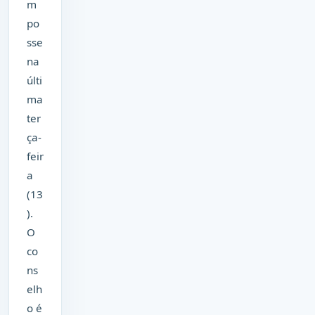
m
po
sse
na
últi
ma
ter
ça-
feir
a
(13
).
O
co
ns
elh
o é