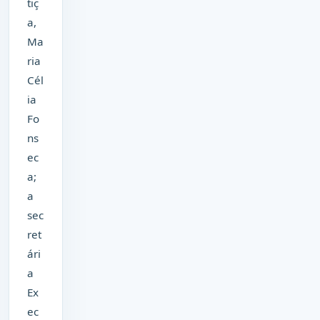
tiç
a,
Ma
ria
Cél
ia
Fo
ns
ec
a;
a
sec
ret
ári
a
Ex
ec