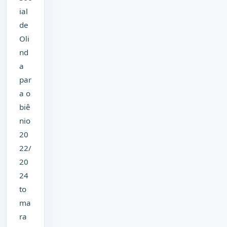
ial
de
Oli
nd
a
par
a o
biê
nio
20
22/
20
24
to
ma
ra