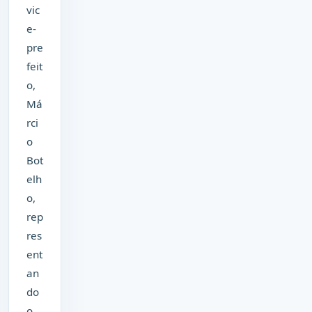
vic
e-
pre
feit
o,
Má
rci
o
Bot
elh
o,
rep
res
ent
an
do
o