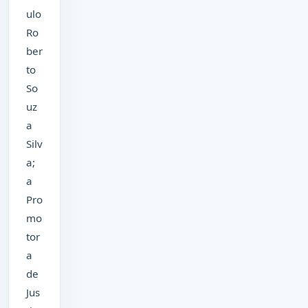
ulo
Ro
ber
to
So
uz
a
Silv
a;
a
Pro
mo
tor
a
de
Jus