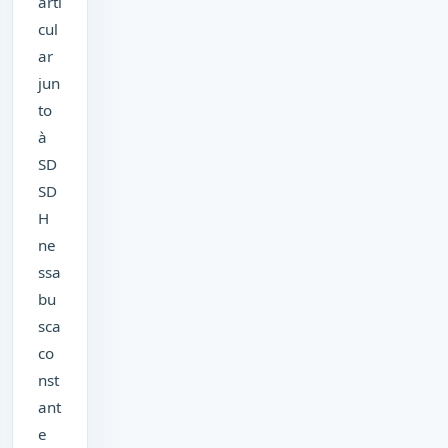
arti
cul
ar
jun
to
à
SD
SD
H
ne
ssa
bu
sca
co
nst
ant
e