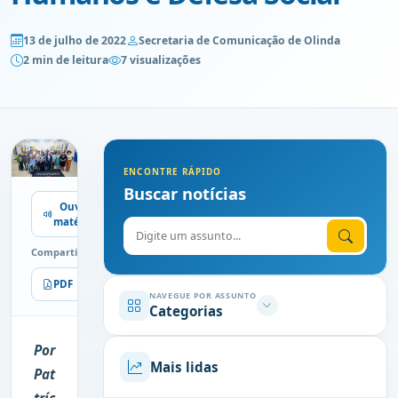
13 de julho de 2022
Secretaria de Comunicação de Olinda
2 min de leitura
7 visualizações
ENCONTRE RÁPIDO
Buscar notícias
Ouvir
matéria
Digite o assunto
Compartilhe
PDF
Imprimir
NAVEGUE POR ASSUNTO
Categorias
Por
Mais lidas
Pat
tríc