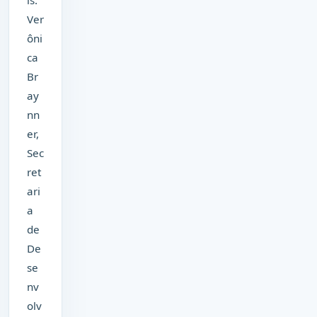
Ver
ôni
ca
Br
ay
nn
er,
Sec
ret
ari
a
de
De
se
nv
olv