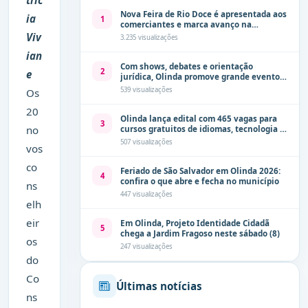
Nova Feira de Rio Doce é apresentada aos
ia
1
comerciantes e marca avanço na
modernização dos espaços públicos de
Viv
3.235 visualizações
Olinda
ian
Com shows, debates e orientação
2
e
jurídica, Olinda promove grande evento
de combate à violência contra a mulher
539 visualizações
Os
neste sábado (8)
20
Olinda lança edital com 465 vagas para
3
no
cursos gratuitos de idiomas, tecnologia e
comunicação
507 visualizações
vos
co
Feriado de São Salvador em Olinda 2026:
4
confira o que abre e fecha no município
ns
447 visualizações
elh
eir
Em Olinda, Projeto Identidade Cidadã
5
chega a Jardim Fragoso neste sábado (8)
os
247 visualizações
do
Co
Últimas notícias
ns