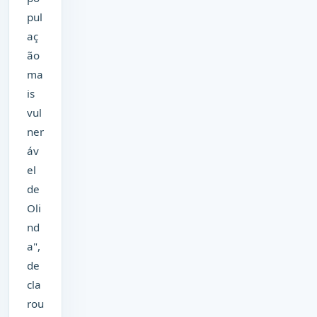
pul
aç
ão
ma
is
vul
ner
áv
el
de
Oli
nd
a",
de
cla
rou