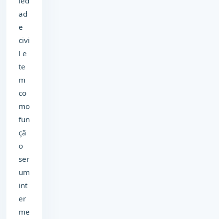
ied
ad
e
civi
l e
te
m
co
mo
fun
çã
o
ser
um
int
er
me