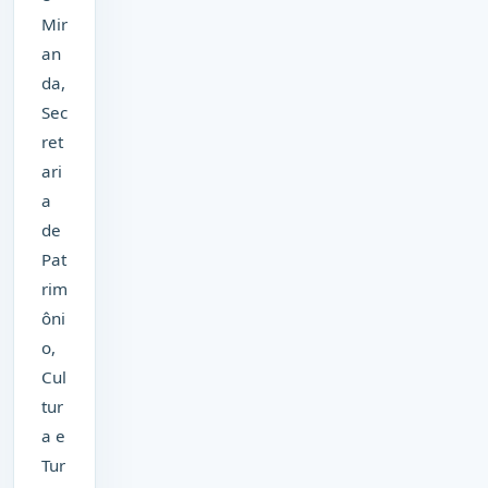
Mir
an
da,
Sec
ret
ari
a
de
Pat
rim
ôni
o,
Cul
tur
a e
Tur