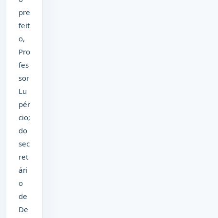
pre
feit
o,
Pro
fes
sor
Lu
pér
cio;
do
sec
ret
ári
o
de
De