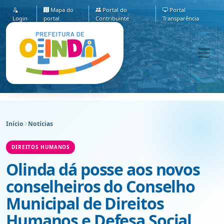
Mapa do
Portal do
Portal
Login
portal
Contribuinte
Transparência
Início
Notícias
DIREITOS HUMANOS
Olinda dá posse aos novos
conselheiros do Conselho
Municipal de Direitos
Humanos e Defesa Social