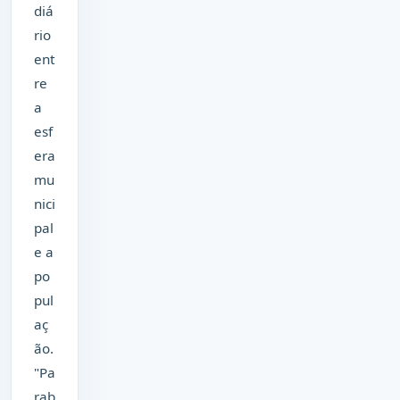
diá
rio
ent
re
a
esf
era
mu
nici
pal
e a
po
pul
aç
ão.
"Pa
rab