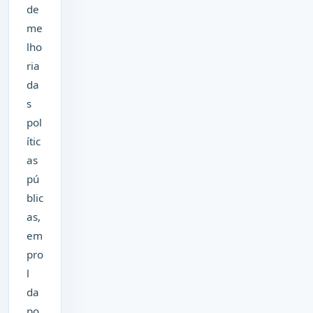
de
me
lho
ria
da
s
pol
ític
as
pú
blic
as,
em
pro
l
da
po