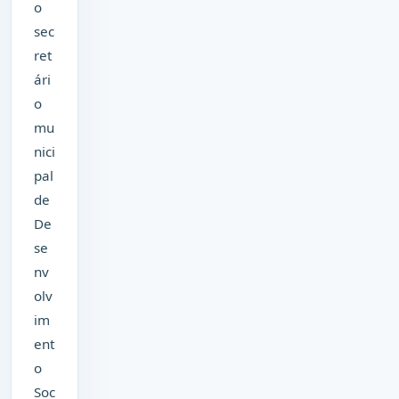
o
sec
ret
ári
o
mu
nici
pal
de
De
se
nv
olv
im
ent
o
Soc