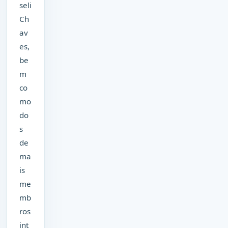
seli
Ch
av
es,
be
m
co
mo
do
s
de
ma
is
me
mb
ros
int