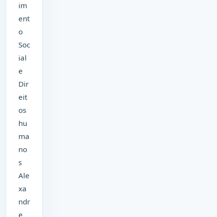
im
ent
o
Soc
ial
e
Dir
eit
os
hu
ma
no
s
Ale
xa
ndr
e