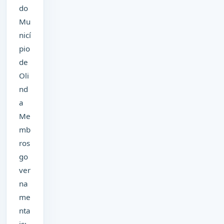
do
Mu
nicí
pio
de
Oli
nd
a
Me
mb
ros
go
ver
na
me
nta
is: