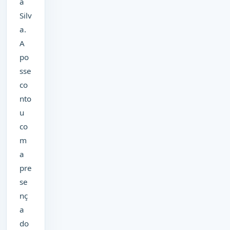
a
Silv
a.
A
po
sse
co
nto
u
co
m
a
pre
se
nç
a
do