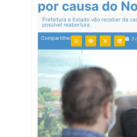
por causa do N
Prefeitura e Estado vão receber da 
possível reabertura
Compartilhe:
2 