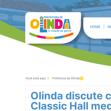
HOME
N
Você está aqui:
Prefeitura de Olinda
Olinda discute 
Classic Hall med