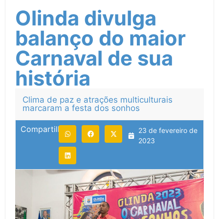
Olinda divulga
balanço do maior
Carnaval de sua
história
Clima de paz e atrações multiculturais
marcaram a festa dos sonhos
Compartilhe:
23 de fevereiro de
2023