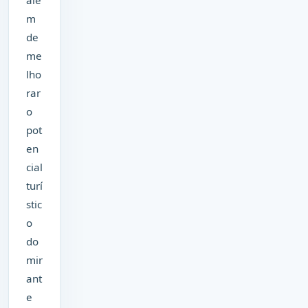
m
de
me
lho
rar
o
pot
en
cial
turí
stic
o
do
mir
ant
e