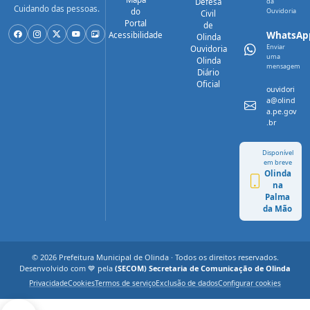
Defesa
da
Cuidando das pessoas.
do
Ouvidoria
Civil
Portal
de
WhatsAp
Acessibilidade
Olinda
Enviar
Ouvidoria
uma
Olinda
mensagem
Diário
Oficial
ouvidori
a@olind
a.pe.gov
.br
Disponível
em breve
Olinda
na
Palma
da Mão
© 2026 Prefeitura Municipal de Olinda · Todos os direitos reservados.
Desenvolvido com 💙 pela
(SECOM) Secretaria de Comunicação de Olinda
Privacidade
Cookies
Termos de serviço
Exclusão de dados
Configurar cookies