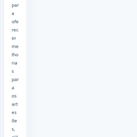
par
a
ofe
rec
er
me
lho
ria
s
par
a
os
art
es
õe
s,
alé