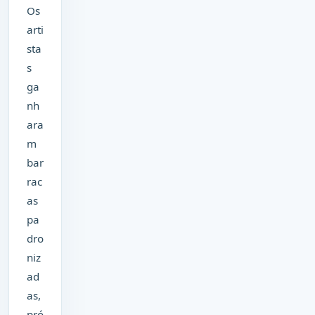
Os
arti
sta
s
ga
nh
ara
m
bar
rac
as
pa
dro
niz
ad
as,
pró