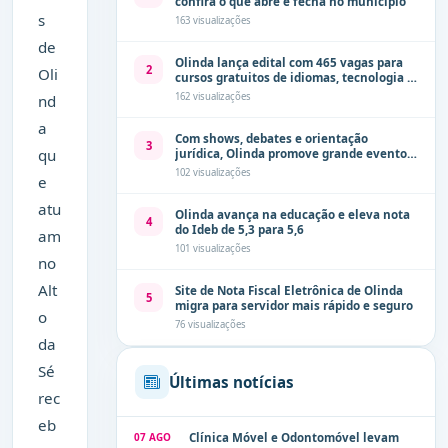
confira o que abre e fecha no município
s
163 visualizações
de
Olinda lança edital com 465 vagas para
2
Oli
cursos gratuitos de idiomas, tecnologia e
comunicação
162 visualizações
nd
a
Com shows, debates e orientação
3
qu
jurídica, Olinda promove grande evento
de combate à violência contra a mulher
102 visualizações
e
neste sábado (8)
atu
Olinda avança na educação e eleva nota
4
do Ideb de 5,3 para 5,6
am
101 visualizações
no
Alt
Site de Nota Fiscal Eletrônica de Olinda
5
migra para servidor mais rápido e seguro
o
76 visualizações
da
Sé
Últimas notícias
rec
eb
07 AGO
Clínica Móvel e Odontomóvel levam