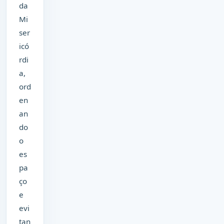
da
Mi
ser
icó
rdi
a,
ord
en
an
do
o
es
pa
ço
e
evi
tan