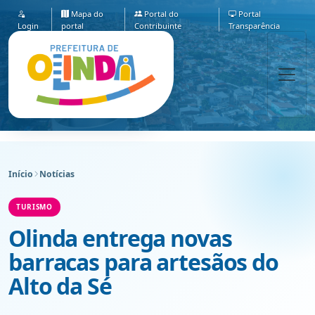
Mapa do
Portal do
Portal
Login
portal
Contribuinte
Transparência
Início
Notícias
TURISMO
Olinda entrega novas
barracas para artesãos do
Alto da Sé