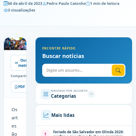
06 de abril de 2023
Pedro Paulo Catonho
1 min de leitura
3 visualizações
ENCONTRE RÁPIDO
Buscar notícias
Ouvir
matéria
Digite o assunto
Compartilhe
PDF
Imprimir
NAVEGUE POR ASSUNTO
Categorias
Os
Mais lidas
art
es
Feriado de São Salvador em Olinda 2026:
ão
1