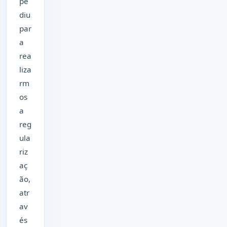
pe
diu
par
a
rea
liza
rm
os
a
reg
ula
riz
aç
ão,
atr
av
és