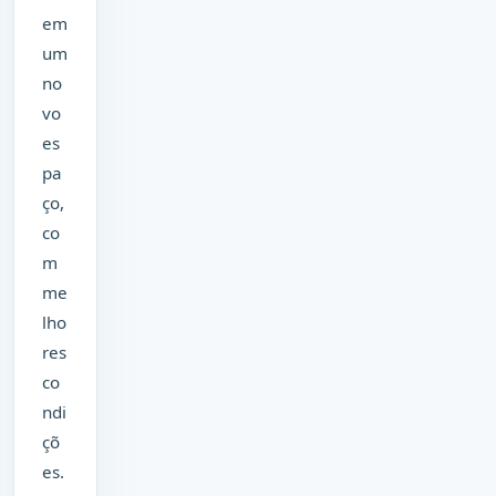
em
um
no
vo
es
pa
ço,
co
m
me
lho
res
co
ndi
çõ
es.