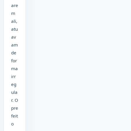
are
m
ali,
atu
av
am
de
for
ma
irr
eg
ula
r. O
pre
feit
o