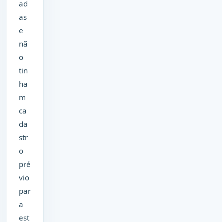
ad
as
e
nã
o
tin
ha
m
ca
da
str
o
pré
vio
par
a
est