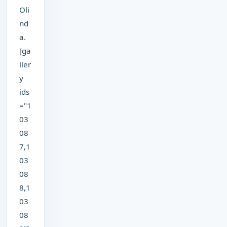
Oli
nd
a.
[ga
ller
y
ids
="1
03
08
7,1
03
08
8,1
03
08