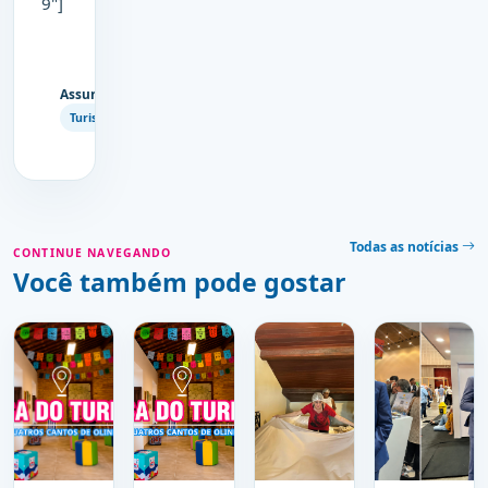
9"]
Assuntos
Copiar
Turismo
link
Todas as notícias
CONTINUE NAVEGANDO
Você também pode gostar