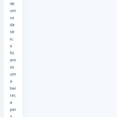
de
um
ca
da
str
o,
e
fiz
em
os
um
a
bar
rac
a
par
a