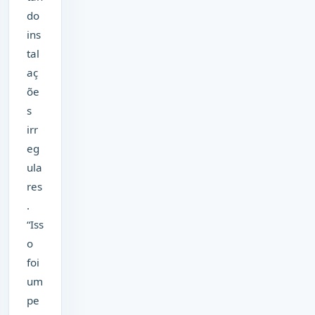
do
ins
tal
aç
õe
s
irr
eg
ula
res
.
“Iss
o
foi
um
pe