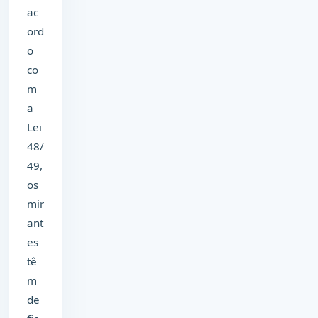
ac
ord
o
co
m
a
Lei
48/
49,
os
mir
ant
es
tê
m
de