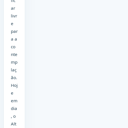
fic
ar
livr
e
par
a a
co
nte
mp
laç
ão.
Hoj
e
em
dia
, o
Alt