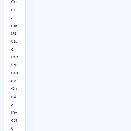
Co
m
a
inic
iati
va,
a
Pre
feit
ura
de
Oli
nd
a
inv
est
e