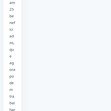
am
25
be
nef
ici
ad
os,
qu
e
ag
ora
po
de
m
tra
bal
har