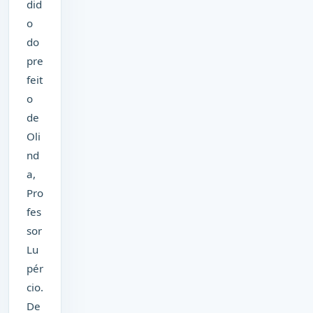
did
o
do
pre
feit
o
de
Oli
nd
a,
Pro
fes
sor
Lu
pér
cio.
De