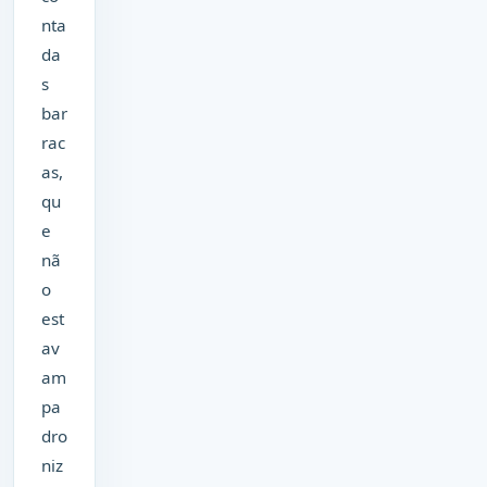
nta
da
s
bar
rac
as,
qu
e
nã
o
est
av
am
pa
dro
niz