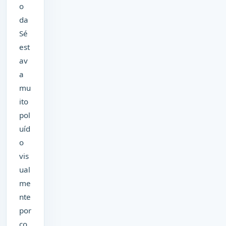
o
da
Sé
est
av
a
mu
ito
pol
uíd
o
vis
ual
me
nte
por
co