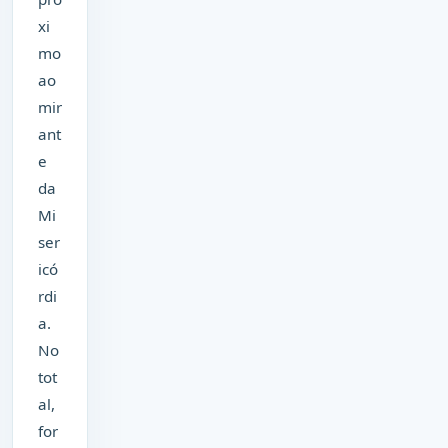
xi
mo
ao
mir
ant
e
da
Mi
ser
icó
rdi
a.
No
tot
al,
for