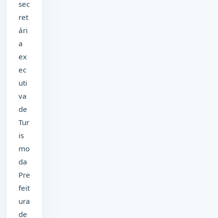
sec
ret
ári
a
ex
ec
uti
va
de
Tur
is
mo
da
Pre
feit
ura
de