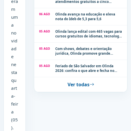
era
atendimentos gratuitos a cinco
localidades de Olinda na próxima
m
semana
06 AGO
Olinda avança na educação e eleva
um
nota do Ideb de 5,3 para 5,6
a
05 AGO
Olinda lança edital com 465 vagas para
no
cursos gratuitos de idiomas, tecnologia
vid
e comunicação
ad
05 AGO
Com shows, debates e orientação
jurídica, Olinda promove grande
e
evento de combate à violência contra a
mulher neste sábado (8)
ne
05 AGO
Feriado de São Salvador em Olinda
2026: confira o que abre e fecha no
sta
município
qu
Ver todas
art
a-
feir
a
(05
).