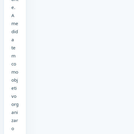
e.
A
me
did
a
te
m
co
mo
obj
eti
vo
org
ani
zar
o