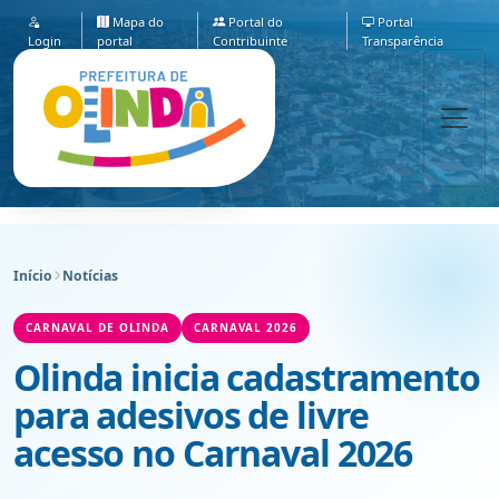
Mapa do
Portal do
Portal
Login
portal
Contribuinte
Transparência
Início
Notícias
CARNAVAL DE OLINDA
CARNAVAL 2026
Olinda inicia cadastramento
para adesivos de livre
acesso no Carnaval 2026