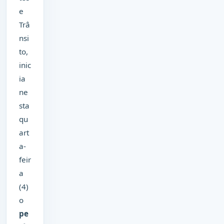
e
Trâ
nsi
to,
inic
ia
ne
sta
qu
art
a-
feir
a
(4)
o
pe