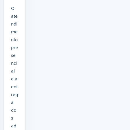
O
ate
ndi
me
nto
pre
se
nci
al
e a
ent
reg
a
do
s
ad