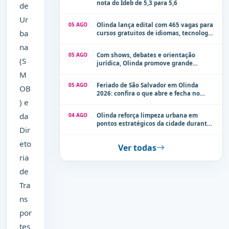
nota do Ideb de 5,3 para 5,6
de
Ur
05 AGO
Olinda lança edital com 465 vagas para
ba
cursos gratuitos de idiomas, tecnologia
e comunicação
na
05 AGO
Com shows, debates e orientação
(S
jurídica, Olinda promove grande
evento de combate à violência contra a
M
mulher neste sábado (8)
05 AGO
Feriado de São Salvador em Olinda
OB
2026: confira o que abre e fecha no
) e
município
da
04 AGO
Olinda reforça limpeza urbana em
pontos estratégicos da cidade durante
Dir
período de chuvas
eto
Ver todas
ria
de
Tra
ns
por
tes