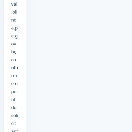
val
.oli
nd
a.p
e.g
ov.
br,
co
nfo
rm
e o
per
fil
do
soli
cit
ant