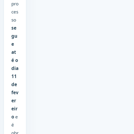
pro
ces
so
se
gu
e
at
é o
dia
11
de
fev
er
eir
o
e
é
obr