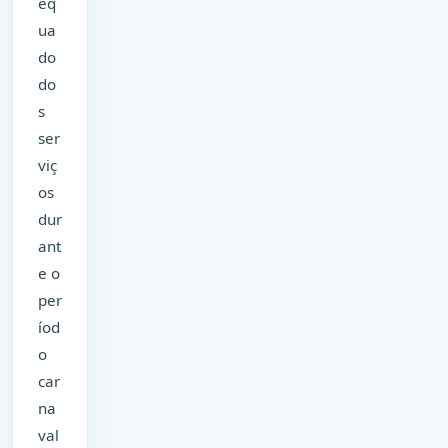
eq
ua
do
do
s
ser
viç
os
dur
ant
e o
per
íod
o
car
na
val