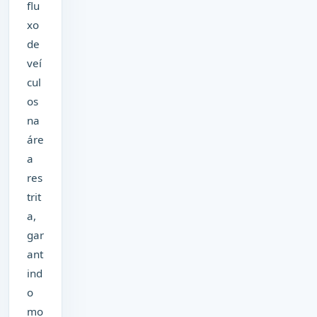
flu
xo
de
veí
cul
os
na
áre
a
res
trit
a,
gar
ant
ind
o
mo