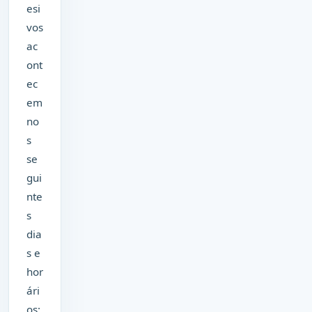
esi
vos
ac
ont
ec
em
no
s
se
gui
nte
s
dia
s e
hor
ári
os: