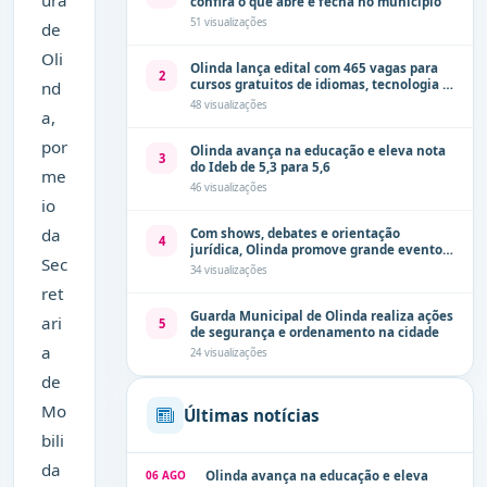
ura
confira o que abre e fecha no município
51 visualizações
de
Oli
Olinda lança edital com 465 vagas para
2
cursos gratuitos de idiomas, tecnologia e
nd
comunicação
48 visualizações
a,
por
Olinda avança na educação e eleva nota
3
do Ideb de 5,3 para 5,6
me
46 visualizações
io
da
Com shows, debates e orientação
4
jurídica, Olinda promove grande evento
Sec
de combate à violência contra a mulher
34 visualizações
neste sábado (8)
ret
Guarda Municipal de Olinda realiza ações
ari
5
de segurança e ordenamento na cidade
a
24 visualizações
de
Mo
Últimas notícias
bili
da
06 AGO
Olinda avança na educação e eleva