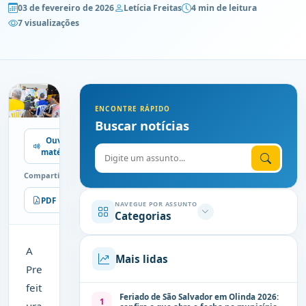
03 de fevereiro de 2026
Letícia Freitas
4 min de leitura
7 visualizações
ENCONTRE RÁPIDO
Buscar notícias
Ouvir
Digite o assunto
matéria
Compartilhe
PDF
Imprimir
NAVEGUE POR ASSUNTO
Categorias
A
Mais lidas
Pre
feit
Feriado de São Salvador em Olinda 2026:
1