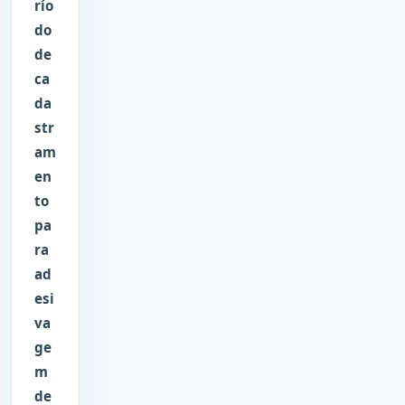
río
do
de
ca
da
str
am
en
to
pa
ra
ad
esi
va
ge
m
de