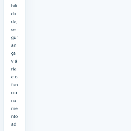
bili
da
de,
se
gur
an
ça
viá
ria
e o
fun
cio
na
me
nto
ad