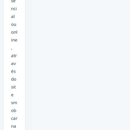
se
nci
al
ou
onl
ine
,
atr
av
és
do
sit
e
sm
ob
car
na