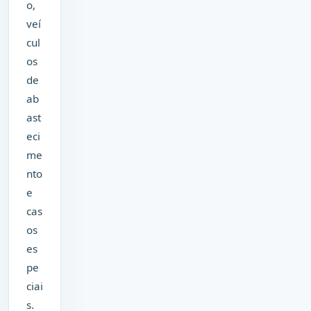
o,
veí
cul
os
de
ab
ast
eci
me
nto
e
cas
os
es
pe
ciai
s.