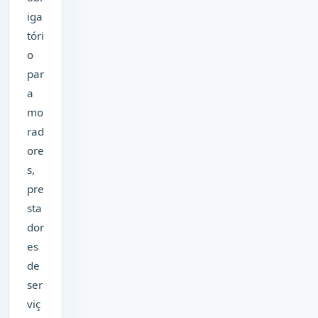
iga
tóri
o
par
a
mo
rad
ore
s,
pre
sta
dor
es
de
ser
viç