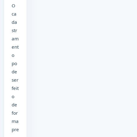
O
ca
da
str
am
ent
o
po
de
ser
feit
o
de
for
ma
pre