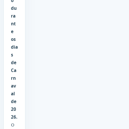
o
du
ra
nt
e
os
dia
s
de
Ca
rn
av
al
de
20
26.
O