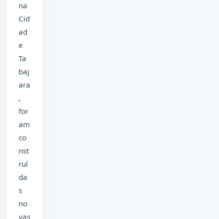
na
Cid
ad
e
Ta
baj
ara
,
for
am
co
nst
ruí
da
s
no
vas