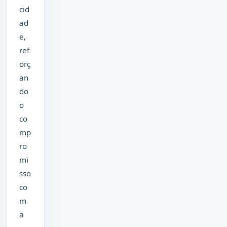
cid
ad
e,
ref
orç
an
do
o
co
mp
ro
mi
sso
co
m
a