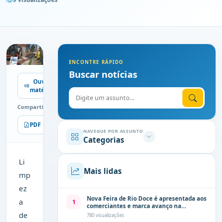
ENCONTRE RÁPIDO
Buscar notícias
Ouvir
matéria
Digite o assunto
Compartilhe
PDF
Imprimir
NAVEGUE POR ASSUNTO
Categorias
Li
Mais lidas
mp
ez
Nova Feira de Rio Doce é apresentada aos
a
1
comerciantes e marca avanço na
modernização dos espaços públicos de
de
780 visualizações
Olinda