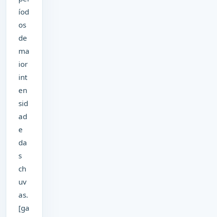
íod
os
de
ma
ior
int
en
sid
ad
e
da
s
ch
uv
as.
[ga