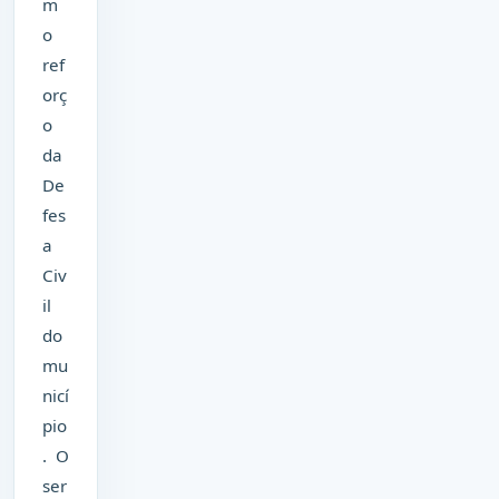
m
o
ref
orç
o
da
De
fes
a
Civ
il
do
mu
nicí
pio
. O
ser