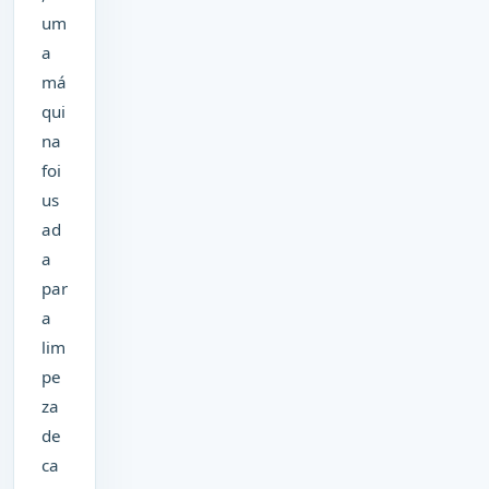
um
a
má
qui
na
foi
us
ad
a
par
a
lim
pe
za
de
ca