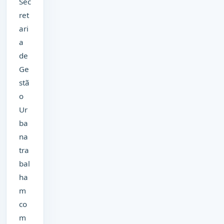
Sec
ret
ari
a
de
Ge
stã
o
Ur
ba
na
tra
bal
ha
m
co
m