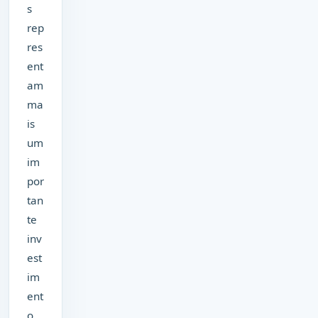
s
rep
res
ent
am
ma
is
um
im
por
tan
te
inv
est
im
ent
o