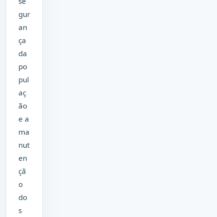
se
gur
an
ça
da
po
pul
aç
ão
e a
ma
nut
en
çã
o
do
s