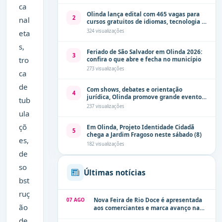
ca
Olinda lança edital com 465 vagas para
2
nal
cursos gratuitos de idiomas, tecnologia e
comunicação
324 visualizações
eta
s,
Feriado de São Salvador em Olinda 2026:
3
tro
confira o que abre e fecha no município
273 visualizações
ca
de
Com shows, debates e orientação
4
jurídica, Olinda promove grande evento
tub
de combate à violência contra a mulher
237 visualizações
neste sábado (8)
ula
çõ
Em Olinda, Projeto Identidade Cidadã
5
chega a Jardim Fragoso neste sábado (8)
es,
182 visualizações
de
so
Últimas notícias
bst
ruç
07 AGO
Nova Feira de Rio Doce é apresentada
ão
aos comerciantes e marca avanço na
modernização dos espaços públicos de
de