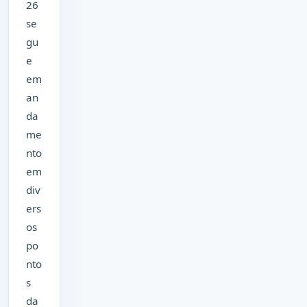
26
se
gu
e
em
an
da
me
nto
em
div
ers
os
po
nto
s
da