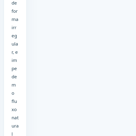
de
for
ma
irr
eg
ula
r, e
im
pe
de
m
o
flu
xo
nat
ura
l