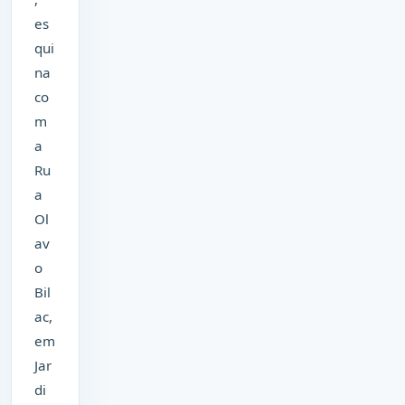
es
qui
na
co
m
a
Ru
a
Ol
av
o
Bil
ac,
em
Jar
di