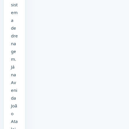
sist
em
a
de
dre
na
ge
m.
Já
na
Av
eni
da
Joã
o
Ata
lai