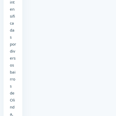
int
en
sifi
ca
da
s
por
div
ers
os
bai
rro
s
de
Oli
nd
a,