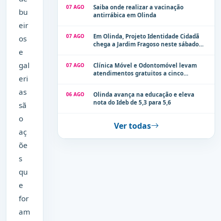
Olinda
07 AGO
Saiba onde realizar a vacinação
bu
antirrábica em Olinda
eir
07 AGO
Em Olinda, Projeto Identidade Cidadã
os
chega a Jardim Fragoso neste sábado
e
(8)
gal
07 AGO
Clínica Móvel e Odontomóvel levam
atendimentos gratuitos a cinco
eri
localidades de Olinda na próxima
semana
as
06 AGO
Olinda avança na educação e eleva
nota do Ideb de 5,3 para 5,6
sã
o
Ver todas
aç
õe
s
qu
e
for
am