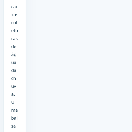
cai
xas
col
eto
ras
de
ág
ua
da
ch
uv
a.
U
ma
bal
sa