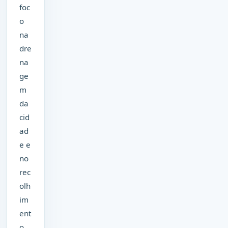
foc
o
na
dre
na
ge
m
da
cid
ad
e e
no
rec
olh
im
ent
o