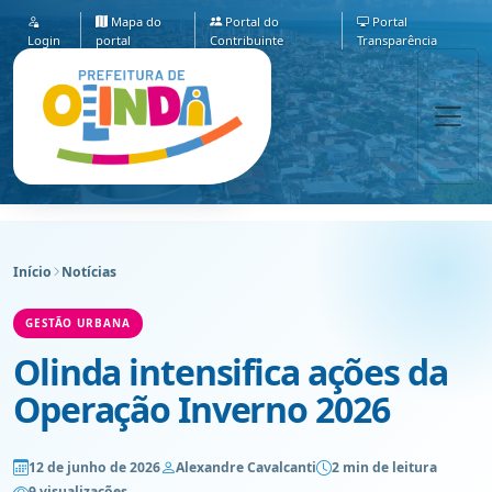
Mapa do
Portal do
Portal
Login
portal
Contribuinte
Transparência
Início
Notícias
GESTÃO URBANA
Olinda intensifica ações da
Operação Inverno 2026
12 de junho de 2026
Alexandre Cavalcanti
2 min de leitura
9 visualizações