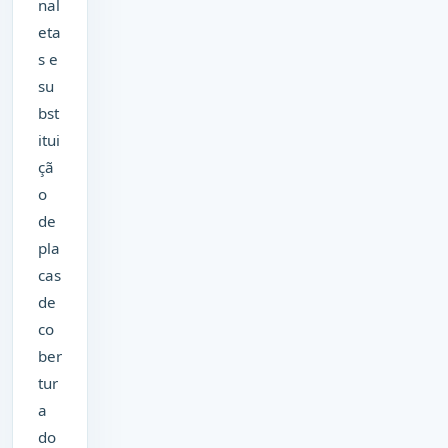
nal
eta
s e
su
bst
itui
çã
o
de
pla
cas
de
co
ber
tur
a
do