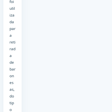
foi
util
iza
da
par
a
reti
rad
a
de
bar
on
es
as,
do
tip
o