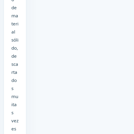
de
ma
teri
al
sóli
do,
de
sca
rta
do
s
mu
ita
s
vez
es