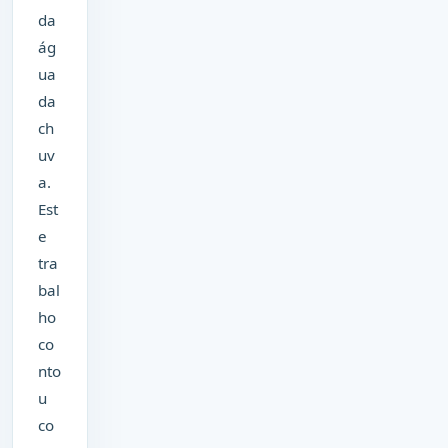
da
ág
ua
da
ch
uv
a.
Est
e
tra
bal
ho
co
nto
u
co