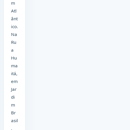
m
Atl
ânt
ico.
Na
Ru
a
Hu
ma
itá,
em
Jar
di
m
Br
asil
,