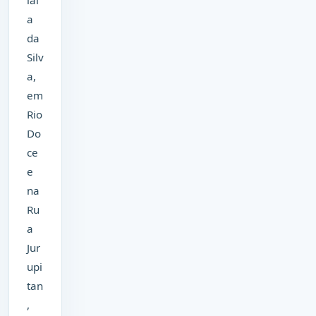
a
da
Silv
a,
em
Rio
Do
ce
e
na
Ru
a
Jur
upi
tan
,