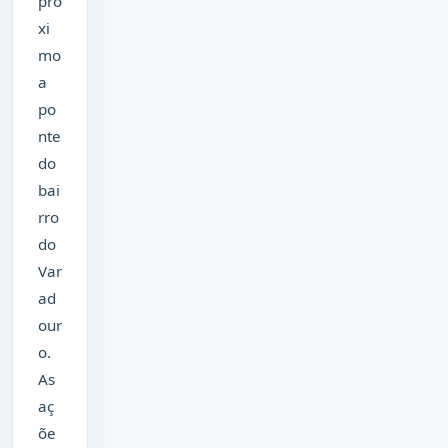
pró
xi
mo
a
po
nte
do
bai
rro
do
Var
ad
our
o.
As
aç
õe