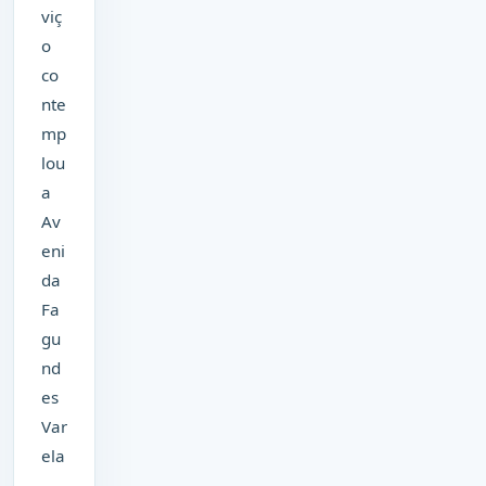
viç
o
co
nte
mp
lou
a
Av
eni
da
Fa
gu
nd
es
Var
ela
,