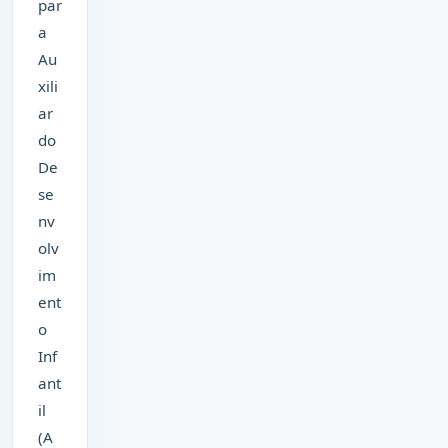
par
a
Au
xili
ar
do
De
se
nv
olv
im
ent
o
Inf
ant
il
(A