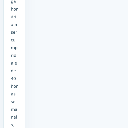
ga
hor
ári
a a
ser
cu
mp
rid
a é
de
40
hor
as
se
ma
nai
s,