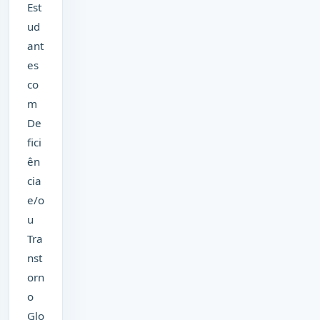
Est
ud
ant
es
co
m
De
fici
ên
cia
e/o
u
Tra
nst
orn
o
Glo