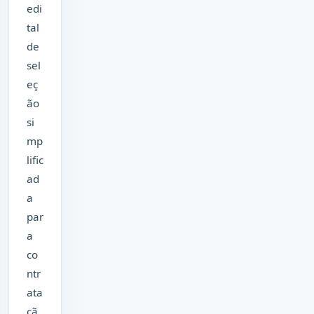
edi
tal
de
sel
eç
ão
si
mp
lific
ad
a
par
a
co
ntr
ata
çã