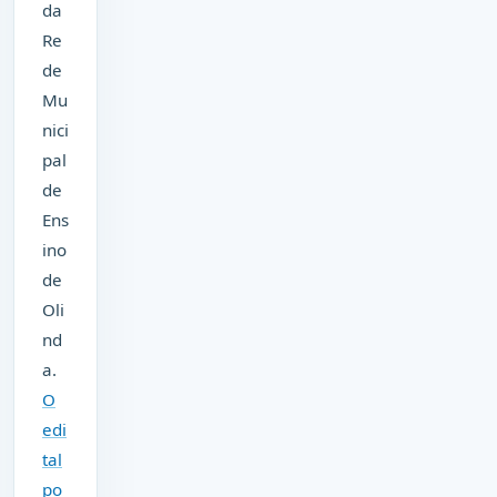
da
Re
de
Mu
nici
pal
de
Ens
ino
de
Oli
nd
a.
O
edi
tal
po