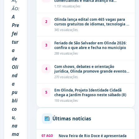
AÇ
comerciantes e marca avanço na
modernização dos espaços públicos de
1.151 visualizações
ÃO:
Olinda
A
Olinda lança edital com 465 vagas para
2
cursos gratuitos de idiomas, tecnologia e
Pre
comunicação
345 visualizações
fei
tur
Feriado de São Salvador em Olinda 2026:
3
confira o que abre e fecha no município
a
288 visualizações
de
Oli
Com shows, debates e orientação
4
jurídica, Olinda promove grande evento
nd
de combate à violência contra a mulher
270 visualizações
neste sábado (8)
a
Em Olinda, Projeto Identidade Cidadã
pu
5
chega a Jardim Fragoso neste sábado (8)
bli
193 visualizações
co
u,
Últimas notícias
na
ma
07 AGO
Nova Feira de Rio Doce é apresentada