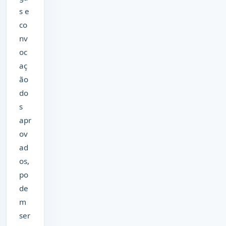
s e
co
nv
oc
aç
ão
do
s
apr
ov
ad
os,
po
de
m
ser