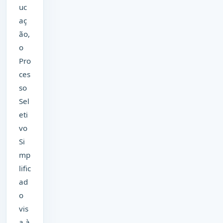
uc
aç
ão,
o
Pro
ces
so
Sel
eti
vo
Si
mp
lific
ad
o
vis
a à