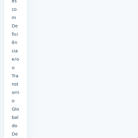
es
co
m
De
fici
ên
cia
e/o
u
Tra
nst
orn
o
Glo
bal
do
De