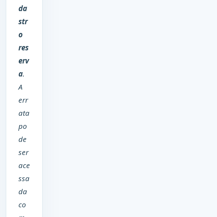
da
str
o
res
erv
a
.
A
err
ata
po
de
ser
ace
ssa
da
co