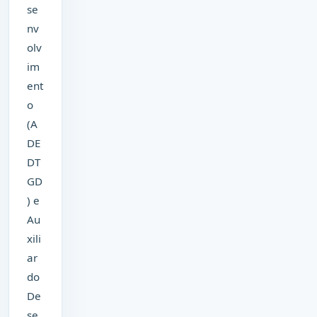
se
nv
olv
im
ent
o
(A
DE
DT
GD
) e
Au
xili
ar
do
De
se