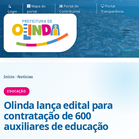
Mapa do
Portal do
Portal
Login
portal
Contribuinte
Transparência
Início
Notícias
EDUCAÇÃO
Olinda lança edital para
contratação de 600
auxiliares de educação