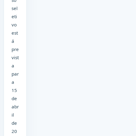
so
sel
eti
vo
est
á
pre
vist
a
par
a
15
de
abr
il
de
20