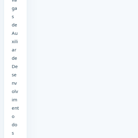
ga
s
de
Au
xili
ar
de
De
se
nv
olv
im
ent
o
do
s