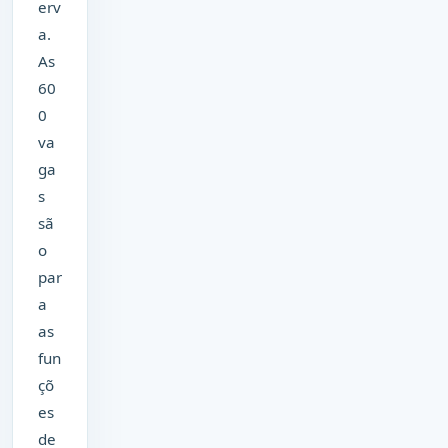
erv
a.
As
60
0
va
ga
s
sã
o
par
a
as
fun
çõ
es
de