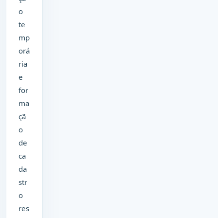
o
te
mp
orá
ria
e
for
ma
çã
o
de
ca
da
str
o
res