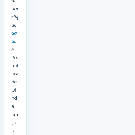
m
um
cliq
ue
aq
ui
.
A
Pre
feit
ura
de
Oli
nd
a
lan
ço
u