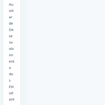
Au
xili
ar
de
De
se
nv
olv
im
ent
o
do
s
Est
ud
ant