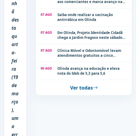
aos comerciantes e marca avanço na
nh
modernização dos espaços públicos de
ã
Olinda
07 AGO
Saiba onde realizar a vacinação
des
antirrábica em Olinda
ta
07 AGO
Em Olinda, Projeto Identidade Cidadã
qu
chega a Jardim Fragoso neste sábado
(8)
art
07 AGO
Clínica Móvel e Odontomóvel levam
a-
atendimentos gratuitos a cinco
fei
localidades de Olinda na próxima
semana
ra
06 AGO
Olinda avança na educação e eleva
nota do Ideb de 5,3 para 5,6
(19
de
Ver todas
ma
rço
),
um
a
err