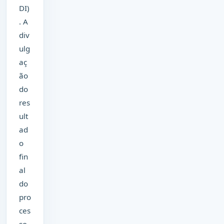
DI)
. A
div
ulg
aç
ão
do
res
ult
ad
o
fin
al
do
pro
ces