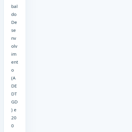
bal
do
De
se
nv
olv
im
ent
o
(A
DE
DT
GD
) e
20
0