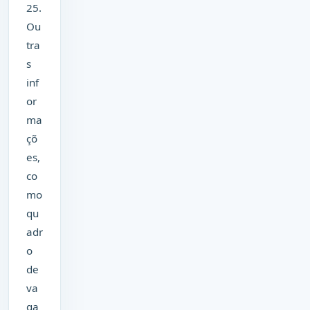
25.
Ou
tra
s
inf
or
ma
çõ
es,
co
mo
qu
adr
o
de
va
ga