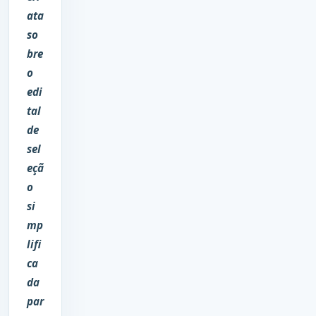
ata
so
bre
o
edi
tal
de
sel
eçã
o
si
mp
lifi
ca
da
par