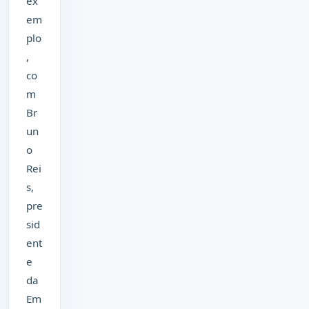
ex
em
plo
,
co
m
Br
un
o
Rei
s,
pre
sid
ent
e
da
Em