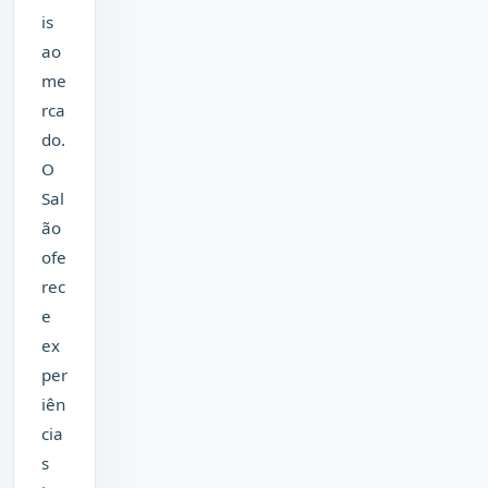
is
ao
me
rca
do.
O
Sal
ão
ofe
rec
e
ex
per
iên
cia
s