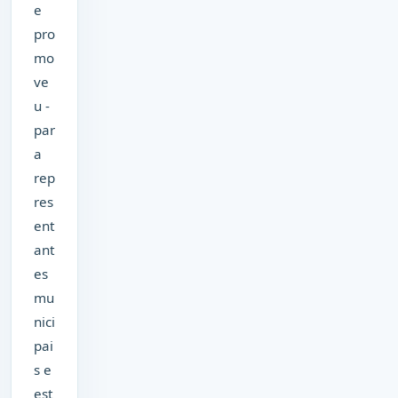
e
pro
mo
ve
u -
par
a
rep
res
ent
ant
es
mu
nici
pai
s e
est