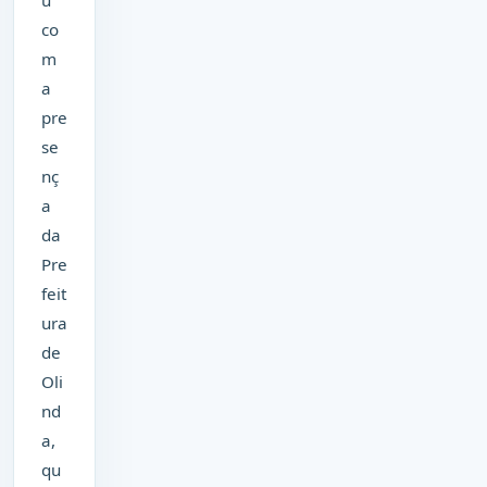
u
co
m
a
pre
se
nç
a
da
Pre
feit
ura
de
Oli
nd
a,
qu