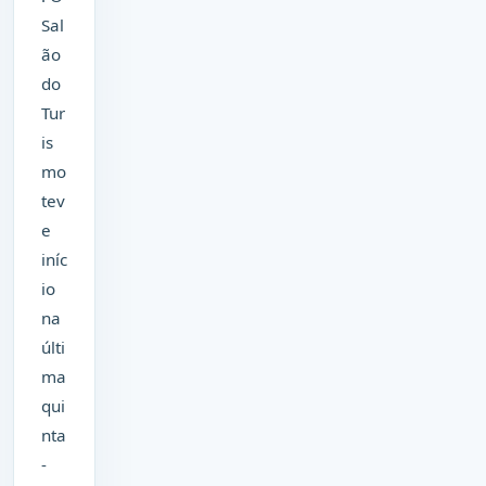
Sal
ão
do
Tur
is
mo
tev
e
iníc
io
na
últi
ma
qui
nta
-