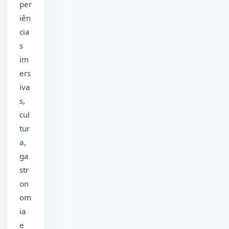
per
iên
cia
s
im
ers
iva
s,
cul
tur
a,
ga
str
on
om
ia
e