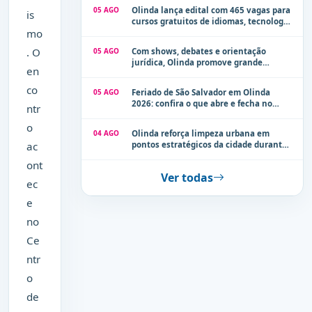
05 AGO
Olinda lança edital com 465 vagas para
is
cursos gratuitos de idiomas, tecnologia
mo
e comunicação
. O
05 AGO
Com shows, debates e orientação
jurídica, Olinda promove grande
en
evento de combate à violência contra a
mulher neste sábado (8)
co
05 AGO
Feriado de São Salvador em Olinda
2026: confira o que abre e fecha no
ntr
município
o
04 AGO
Olinda reforça limpeza urbana em
pontos estratégicos da cidade durante
ac
período de chuvas
ont
Ver todas
ec
e
no
Ce
ntr
o
de