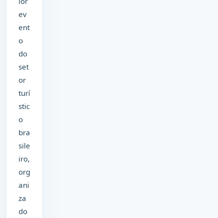
ior
ev
ent
o
do
set
or
turí
stic
o
bra
sile
iro,
org
ani
za
do