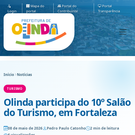
Mapa do
Portal do
Portal
Login
portal
Contribuinte
Transparência
Início
Notícias
TURISMO
Olinda participa do 10º Salão
do Turismo, em Fortaleza
08 de maio de 2026
Pedro Paulo Catonho
2 min de leitura
6 visualizações