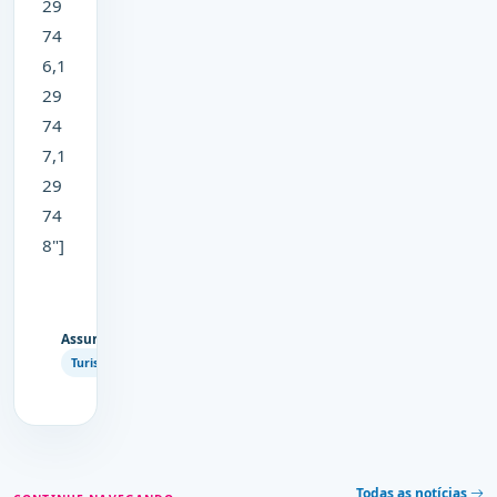
29
74
6,1
29
74
7,1
29
74
8"]
Assuntos
Copiar
Turismo
link
Todas as notícias