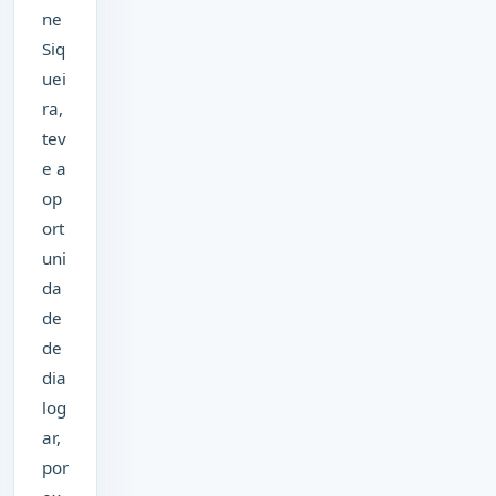
ne
Siq
uei
ra,
tev
e a
op
ort
uni
da
de
de
dia
log
ar,
por