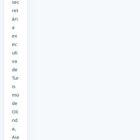
sec
ret
ári
a
ex
ec
uti
va
de
Tur
is
mo
de
Oli
nd
a,
Aia