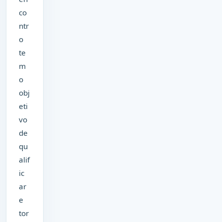
co
ntr
o
te
m
o
obj
eti
vo
de
qu
alif
ic
ar
e
tor