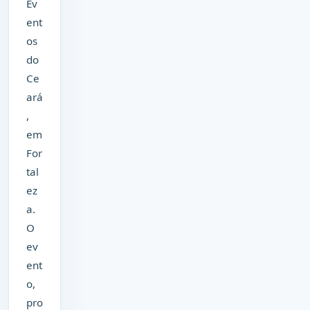
Ev
ent
os
do
Ce
ará
,
em
For
tal
ez
a.
O
ev
ent
o,
pro