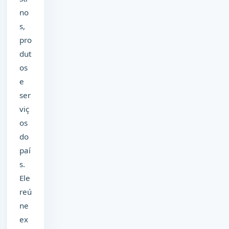
no
s,
pro
dut
os
e
ser
viç
os
do
paí
s.
Ele
reú
ne
ex