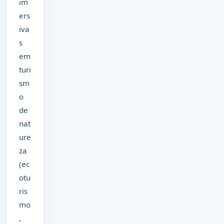
im
ers
iva
s
em
turi
sm
o
de
nat
ure
za
(ec
otu
ris
mo
,