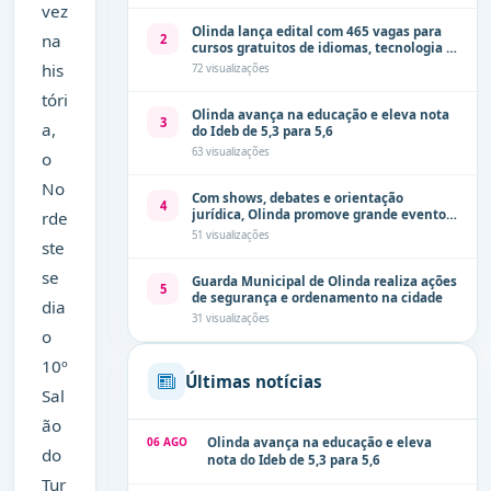
vez
Olinda lança edital com 465 vagas para
na
2
cursos gratuitos de idiomas, tecnologia e
comunicação
his
72 visualizações
tóri
Olinda avança na educação e eleva nota
3
a,
do Ideb de 5,3 para 5,6
63 visualizações
o
No
Com shows, debates e orientação
4
jurídica, Olinda promove grande evento
rde
de combate à violência contra a mulher
51 visualizações
ste
neste sábado (8)
se
Guarda Municipal de Olinda realiza ações
5
de segurança e ordenamento na cidade
dia
31 visualizações
o
10º
Últimas notícias
Sal
ão
06 AGO
Olinda avança na educação e eleva
do
nota do Ideb de 5,3 para 5,6
Tur