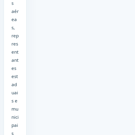
s
aér
ea
s,
rep
res
ent
ant
es
est
ad
uai
s e
mu
nici
pai
s