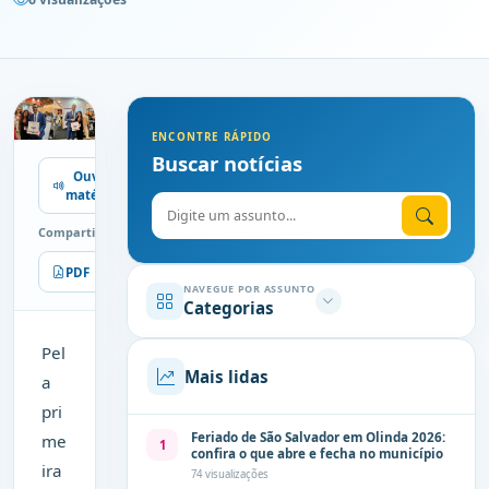
ENCONTRE RÁPIDO
Buscar notícias
Ouvir
matéria
Digite o assunto
Compartilhe
PDF
Imprimir
NAVEGUE POR ASSUNTO
Categorias
Pel
Mais lidas
a
pri
Feriado de São Salvador em Olinda 2026:
me
1
confira o que abre e fecha no município
ira
74 visualizações