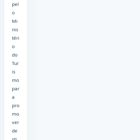
pel
o
Mi
nis
téri
o
do
Tur
is
mo
par
a
pro
mo
ver
de
sti