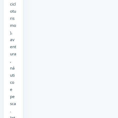
cicl
otu
ris
mo
),
av
ent
ura
,
ná
uti
co
e
pe
sca
.
Int