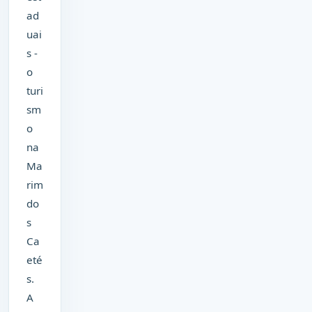
ad
uai
s -
o
turi
sm
o
na
Ma
rim
do
s
Ca
eté
s.
A