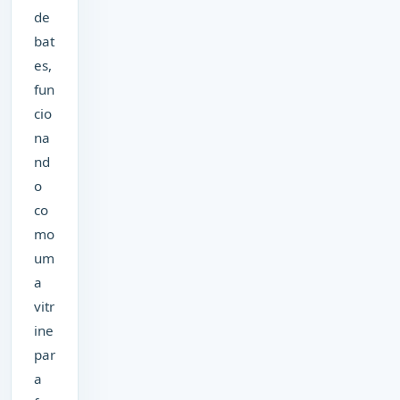
de
bat
es,
fun
cio
na
nd
o
co
mo
um
a
vitr
ine
par
a