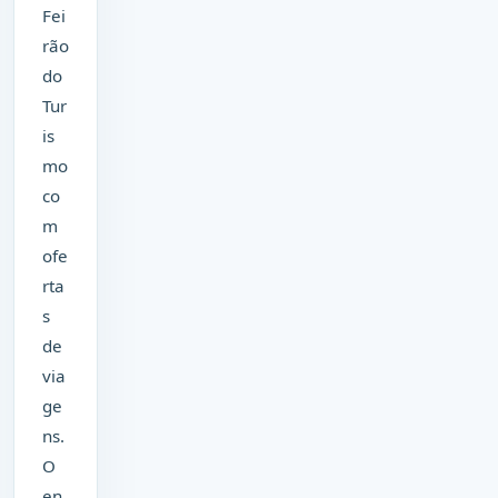
Fei
rão
do
Tur
is
mo
co
m
ofe
rta
s
de
via
ge
ns.
O
en