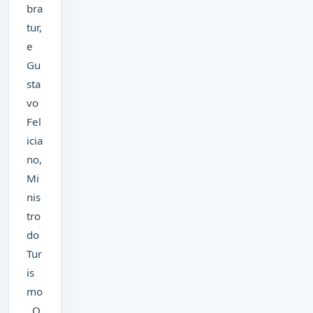
bra
tur,
e
Gu
sta
vo
Fel
icia
no,
Mi
nis
tro
do
Tur
is
mo
. O