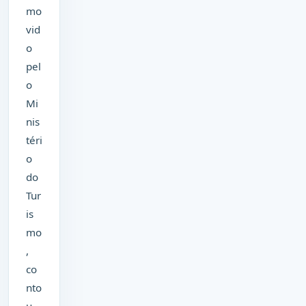
mo
vid
o
pel
o
Mi
nis
téri
o
do
Tur
is
mo
,
co
nto