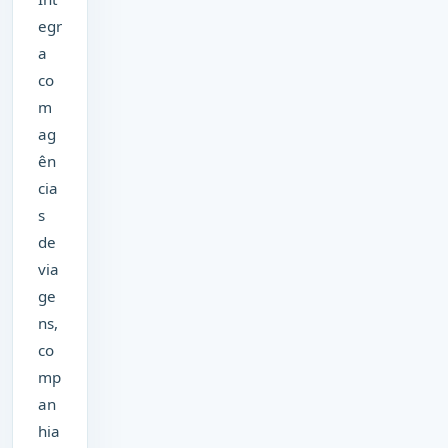
egr
a
co
m
ag
ên
cia
s
de
via
ge
ns,
co
mp
an
hia