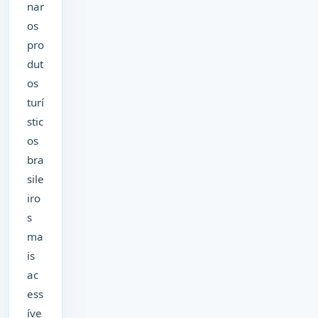
nar
os
pro
dut
os
turí
stic
os
bra
sile
iro
s
ma
is
ac
ess
íve