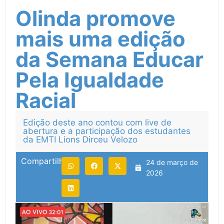
Olinda promove
mais uma edição
da Semana Educar
Pela Igualdade
Racial
Edição deste ano contou com live de
abertura e a participação dos estudantes
da EMTI Lions Dirceu Velozo
Compartilhe:
24 de março de
2026