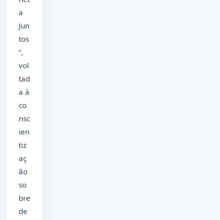
a
Jun
tos
”,
vol
tad
a à
co
nsc
ien
tiz
aç
ão
so
bre
de