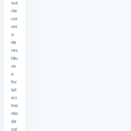
sca
rte
cor
ret
o
de
res
ídu
os
e
for
tal
eci
me
nto
da
col