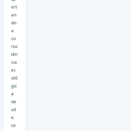
ert
an
do
a
co
nsc
iên
cia
ec
oló
gic
a
de
sd
e
ce