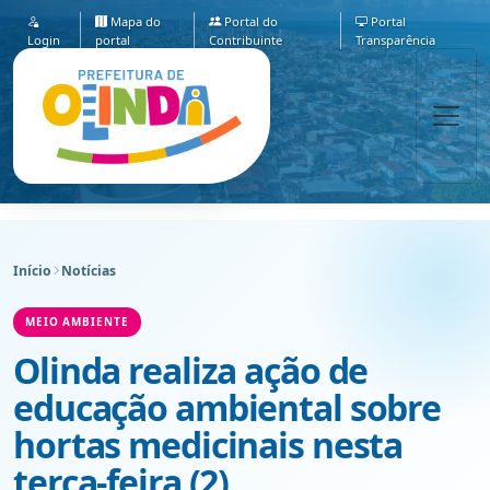
Mapa do
Portal do
Portal
Login
portal
Contribuinte
Transparência
Início
Notícias
MEIO AMBIENTE
Olinda realiza ação de
educação ambiental sobre
hortas medicinais nesta
terça-feira (2)