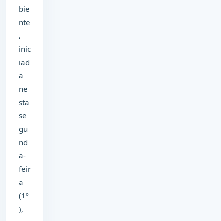
bie
nte
,
inic
iad
a
ne
sta
se
gu
nd
a-
feir
a
(1º
),