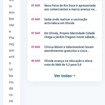
io
07 AGO
Nova Feira de Rio Doce é apresentada
aos comerciantes e marca avanço na
Am
modernização dos espaços públicos de
Olinda
bie
07 AGO
Saiba onde realizar a vacinação
antirrábica em Olinda
nte
e
07 AGO
Em Olinda, Projeto Identidade Cidadã
Pla
chega a Jardim Fragoso neste sábado
(8)
nej
07 AGO
Clínica Móvel e Odontomóvel levam
am
atendimentos gratuitos a cinco
localidades de Olinda na próxima
ent
semana
06 AGO
Olinda avança na educação e eleva
o
nota do Ideb de 5,3 para 5,6
Ur
ba
Ver todas
no,
dá
co
nti