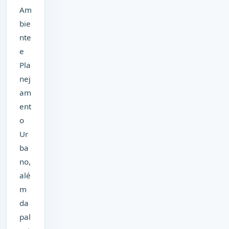
Am
bie
nte
e
Pla
nej
am
ent
o
Ur
ba
no,
alé
m
da
pal