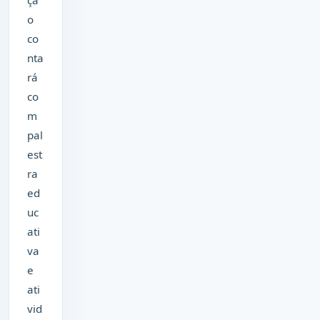
o
co
nta
rá
co
m
pal
est
ra
ed
uc
ati
va
e
ati
vid