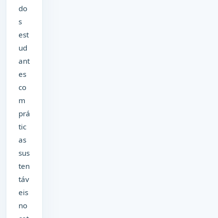
do
s
est
ud
ant
es
co
m
prá
tic
as
sus
ten
táv
eis
no