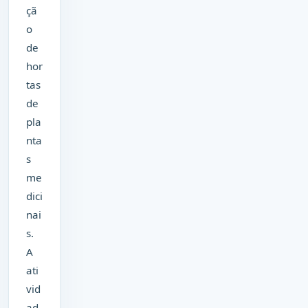
çã
o
de
hor
tas
de
pla
nta
s
me
dici
nai
s.
A
ati
vid
ad