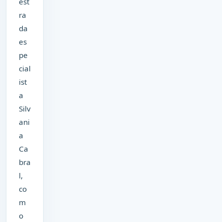
est
ra
da
es
pe
cial
ist
a
Silv
ani
a
Ca
bra
l,
co
m
o