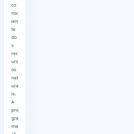
co
nsc
ien
te
do
s
rec
urs
os
nat
ura
is.
A
pro
gra
ma
çã