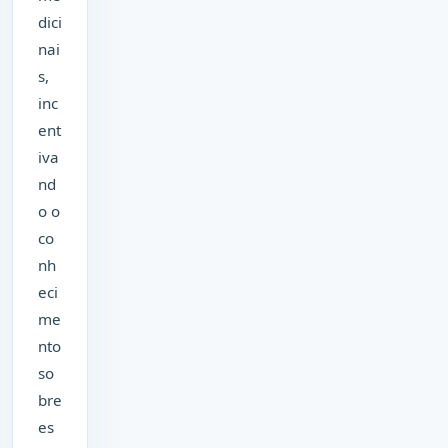
dici
nai
s,
inc
ent
iva
nd
o o
co
nh
eci
me
nto
so
bre
es