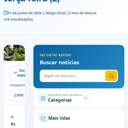
01 de junho de 2026
Adige Silva
3 min de leitura
8 visualizações
ENCONTRE RÁPIDO
Buscar notícias
Ouvir
Digite o assunto
matéria
Compartilhe
PDF
Imprimir
NAVEGUE POR ASSUNTO
Categorias
A
Mais lidas
Pr