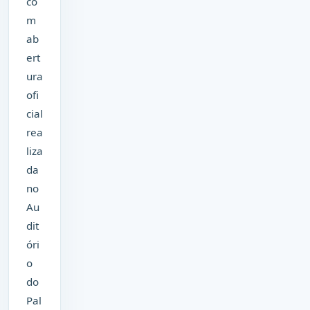
co
m
ab
ert
ura
ofi
cial
rea
liza
da
no
Au
dit
óri
o
do
Pal