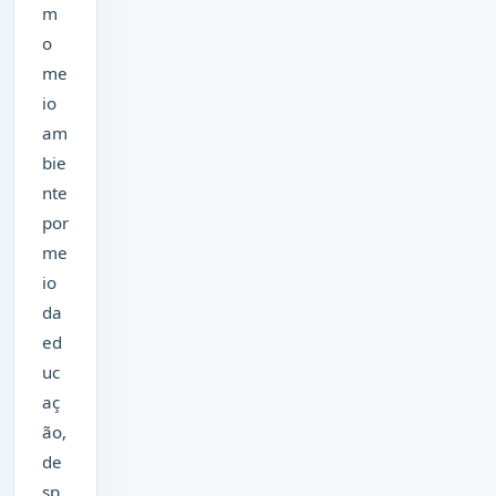
m
o
me
io
am
bie
nte
por
me
io
da
ed
uc
aç
ão,
de
sp