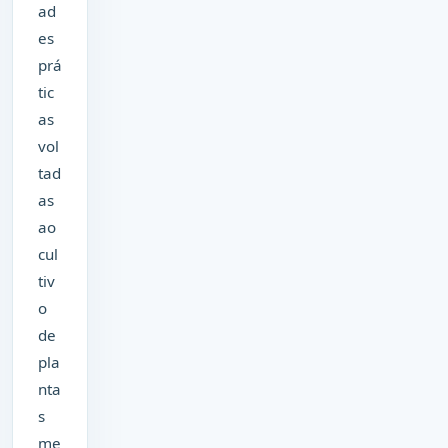
ad
es
prá
tic
as
vol
tad
as
ao
cul
tiv
o
de
pla
nta
s
me