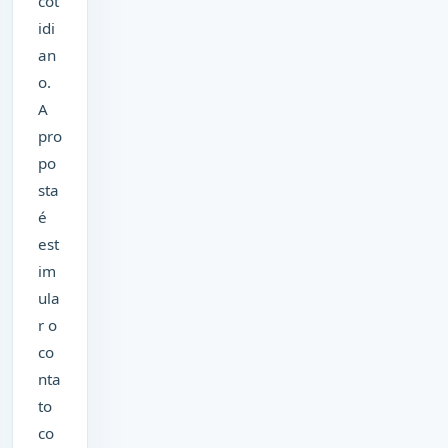
cot
idi
an
o.
A
pro
po
sta
é
est
im
ula
r o
co
nta
to
co