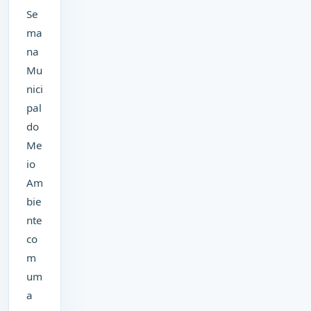
Se
ma
na
Mu
nici
pal
do
Me
io
Am
bie
nte
co
m
um
a