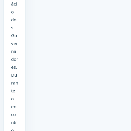
áci
o
do
s
Go
ver
na
dor
es.
Du
ran
te
o
en
co
ntr
o,