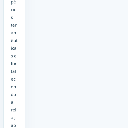
pé
cie
s
ter
ap
êut
ica
s e
for
tal
ec
en
do
a
rel
aç
ão