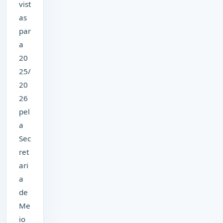
vist
as
par
a
20
25/
20
26
pel
a
Sec
ret
ari
a
de
Me
io