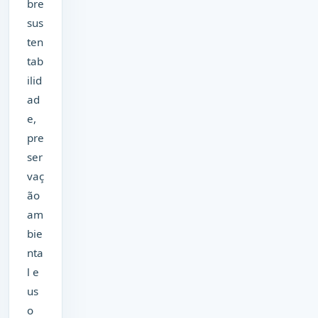
bre
sus
ten
tab
ilid
ad
e,
pre
ser
vaç
ão
am
bie
nta
l e
us
o