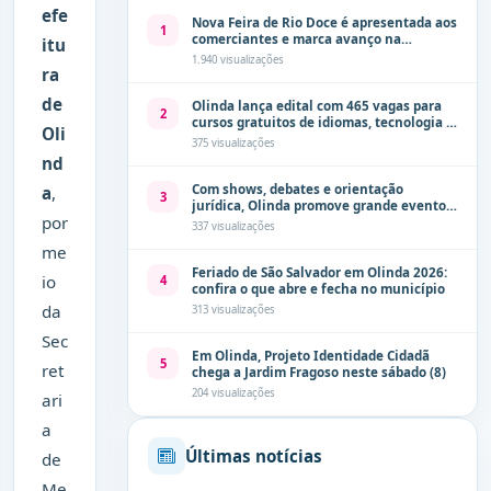
efe
Nova Feira de Rio Doce é apresentada aos
1
comerciantes e marca avanço na
itu
modernização dos espaços públicos de
1.940 visualizações
ra
Olinda
de
Olinda lança edital com 465 vagas para
2
cursos gratuitos de idiomas, tecnologia e
Oli
comunicação
375 visualizações
nd
Com shows, debates e orientação
a
,
3
jurídica, Olinda promove grande evento
por
de combate à violência contra a mulher
337 visualizações
neste sábado (8)
me
Feriado de São Salvador em Olinda 2026:
io
4
confira o que abre e fecha no município
da
313 visualizações
Sec
Em Olinda, Projeto Identidade Cidadã
5
ret
chega a Jardim Fragoso neste sábado (8)
204 visualizações
ari
a
Últimas notícias
de
Me