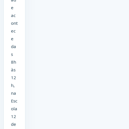
e
ac
ont
ec
e
da
s
8h
às
12
h,
na
Esc
ola
12
de