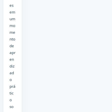
es
em
um
mo
me
nto
de
apr
en
diz
ad
o
prá
tic
o
so