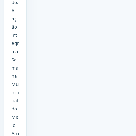
do.
A
aç
ão
int
egr
a a
Se
ma
na
Mu
nici
pal
do
Me
io
Am