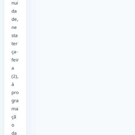
nui
da
de,
ne
sta
ter
ça-
feir
a
(2),
à
pro
gra
ma
çã
o
da