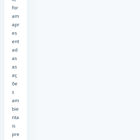
for
am
apr
es
ent
ad
as
as
aç
õe
s
am
bie
nta
is
pre