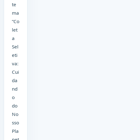
te
ma
“Co
let
a
Sel
eti
va:
Cui
da
nd
o
do
No
sso
Pla
net