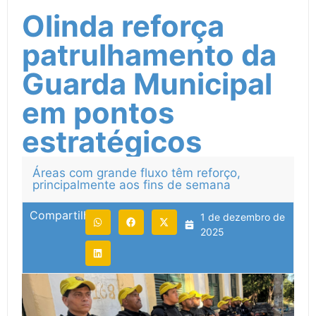
Olinda reforça
patrulhamento da
Guarda Municipal
em pontos
estratégicos
Áreas com grande fluxo têm reforço,
principalmente aos fins de semana
Compartilhe:
1 de dezembro de
2025