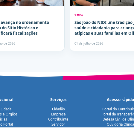
GERAL
a avança no ordenamento
São João do NIDI une tradição 
 do Sítio Histórico e
saúde e cidadania para crianç
ficará fiscalizações
atípicas e suas famílias em Ol
lho de 2026
01 de julho de 2026
ucional
Serviços
Acesso rápido
 Cidade
Cidadão
Portal do Contribui
as e Órgãos
Empresa
Portal da Transparê
ícias
Contribuinte
Defesa Civil de Oli
o Portal
Servidor
Ouvidoria Olinda
bilidade
Turista
Diário Oficial