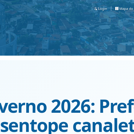
Login
Mapa do 
erno 2026: Pref
esentope canalet