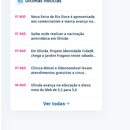
Últimas notícias
07 AGO
Nova Feira de Rio Doce é apresentada
aos comerciantes e marca avanço na
modernização dos espaços públicos de
Olinda
07 AGO
Saiba onde realizar a vacinação
antirrábica em Olinda
07 AGO
Em Olinda, Projeto Identidade Cidadã
chega a Jardim Fragoso neste sábado
(8)
07 AGO
Clínica Móvel e Odontomóvel levam
atendimentos gratuitos a cinco
localidades de Olinda na próxima
semana
06 AGO
Olinda avança na educação e eleva
nota do Ideb de 5,3 para 5,6
Ver todas