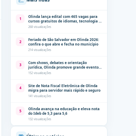
Olinda lança edital com 465 vagas para
1
cursos gratuitos de idiomas, tecnologia e
comunicação
268 visualizações
Feriado de São Salvador em Olinda 2026:
2
confira o que abre e fecha no município
214 visualizações
Com shows, debates e orientação
3
jurídica, Olinda promove grande evento
de combate à violência contra a mulher
152 visualizações
neste sábado (8)
Site de Nota Fiscal Eletrônica de Olinda
4
migra para servidor mais rápido e seguro
141 visualizações
Olinda avança na educação e eleva nota
5
do Ideb de 5,3 para 5,6
132 visualizações