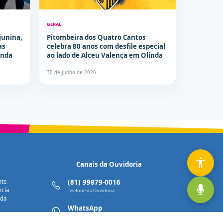
GERAL
junina,
Pitombeira dos Quatro Cantos
as
celebra 80 anos com desfile especial
inda
ao lado de Alceu Valença em Olinda
30 de junho de 2026
Canais da Ouvidoria
nte
(81) 99879-0016
ncia
Telefone da Ouvidoria
nda
WhatsApp
Enviar uma mensagem