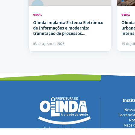
GERAL
GERAL
Olinda implanta Sistema Eletrônico
Olind
de Informações e moderniza
urbano
tramitação de processos
intensi
administrativos
03 de agosto de 2026
15 de ju
Instit
Nossa
Secretari
Not
Mapa d
Olinda, a Cidade da Gente 💙
Acessi
Cuidando das pessoas.