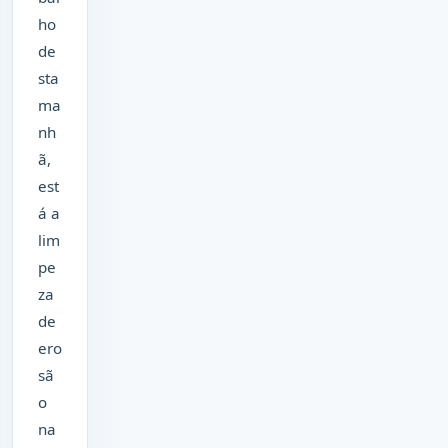
ho
de
sta
ma
nh
ã,
est
á a
lim
pe
za
de
ero
sã
o
na