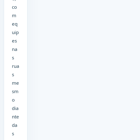
co
m
eq
uip
es
na
s
rua
s
me
sm
o
dia
nte
da
s