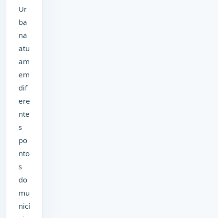
Ur
ba
na
atu
am
em
dif
ere
nte
s
po
nto
s
do
mu
nicí