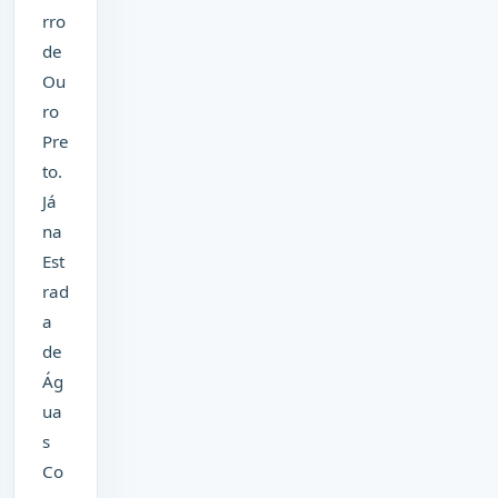
rro
de
Ou
ro
Pre
to.
Já
na
Est
rad
a
de
Ág
ua
s
Co