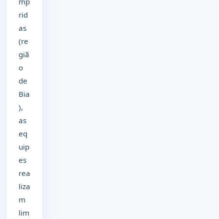
mp
rid
as
(re
giã
o
de
Bia
),
as
eq
uip
es
rea
liza
m
lim