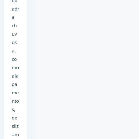
qu
adr
a
ch
uv
os
a,
co
mo
ala
ga
me
nto
s,
de
sliz
am