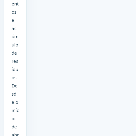
ent
os
e
ac
úm
ulo
de
res
ídu
os.
De
sd
e o
iníc
io
de
abr