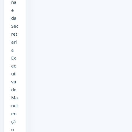
na
e
da
Sec
ret
ari
a
Ex
ec
uti
va
de
Ma
nut
en
çã
o