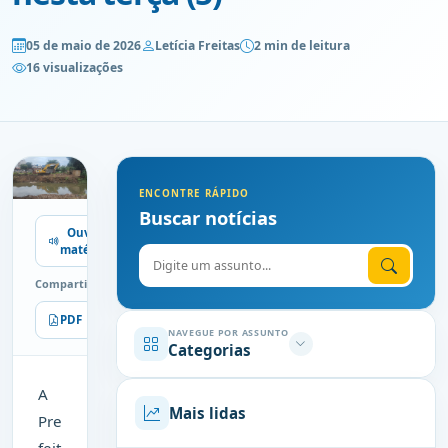
05 de maio de 2026
Letícia Freitas
2 min de leitura
16 visualizações
ENCONTRE RÁPIDO
Buscar notícias
Ouvir
matéria
Digite o assunto
Compartilhe
PDF
Imprimir
NAVEGUE POR ASSUNTO
Categorias
A
Mais lidas
Pre
feit