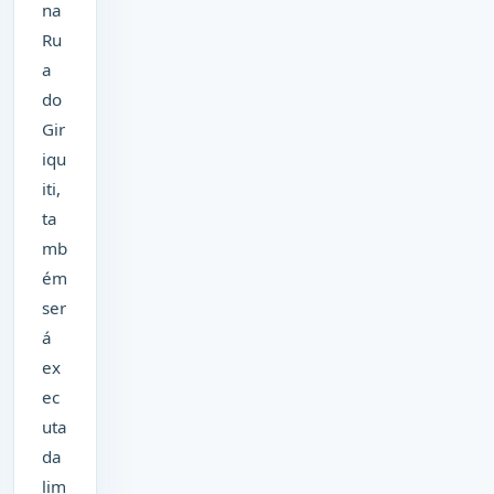
na
Ru
a
do
Gir
iqu
iti,
ta
mb
ém
ser
á
ex
ec
uta
da
lim