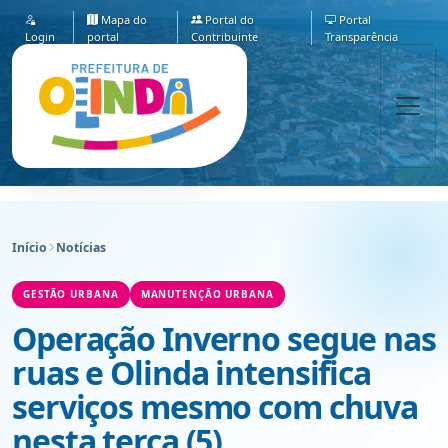
Mapa do
Portal do
Portal
Login
portal
Contribuinte
Transparência
Início
Notícias
GESTÃO URBANA
MANUTENÇÃO URBANA
Operação Inverno segue nas
ruas e Olinda intensifica
serviços mesmo com chuva
nesta terça (5)