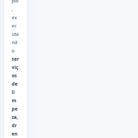
pio
,
ex
ec
uta
nd
o
ser
viç
os
de
li
m
pe
za,
dr
en