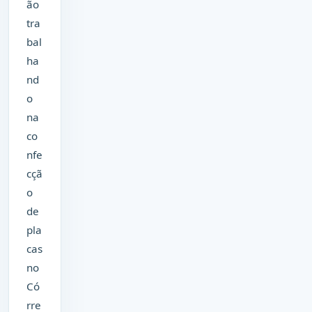
ão
tra
bal
ha
nd
o
na
co
nfe
cçã
o
de
pla
cas
no
Có
rre