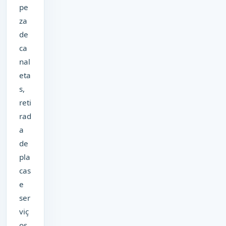
pe
za
de
ca
nal
eta
s,
reti
rad
a
de
pla
cas
e
ser
viç
os