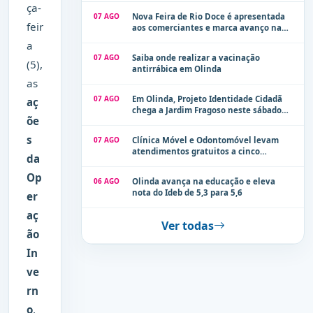
ça-
07 AGO
Nova Feira de Rio Doce é apresentada
feir
aos comerciantes e marca avanço na
modernização dos espaços públicos de
a
Olinda
07 AGO
Saiba onde realizar a vacinação
(5),
antirrábica em Olinda
as
07 AGO
Em Olinda, Projeto Identidade Cidadã
aç
chega a Jardim Fragoso neste sábado
õe
(8)
s
07 AGO
Clínica Móvel e Odontomóvel levam
atendimentos gratuitos a cinco
da
localidades de Olinda na próxima
semana
Op
06 AGO
Olinda avança na educação e eleva
nota do Ideb de 5,3 para 5,6
er
aç
Ver todas
ão
In
ve
rn
o
,