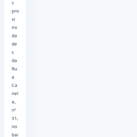
s
pro
xi
mi
da
de
s
da
Ru
a
Ca
nel
a,
nº
31,
no
bai