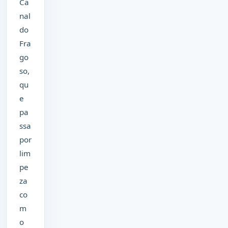
Ca
nal
do
Fra
go
so,
qu
e
pa
ssa
por
lim
pe
za
co
m
o