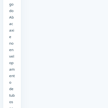
go
do
Ab
ac
axi
e
no
en
vel
op
am
ent
o
de
tub
os