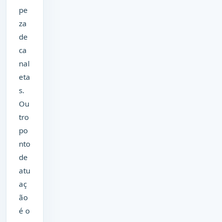
pe
za
de
ca
nal
eta
s.
Ou
tro
po
nto
de
atu
aç
ão
é o