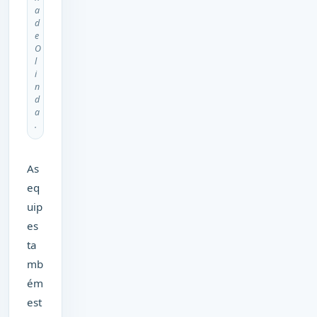
a
d
e
O
l
i
n
d
a
.
As
eq
uip
es
ta
mb
ém
est