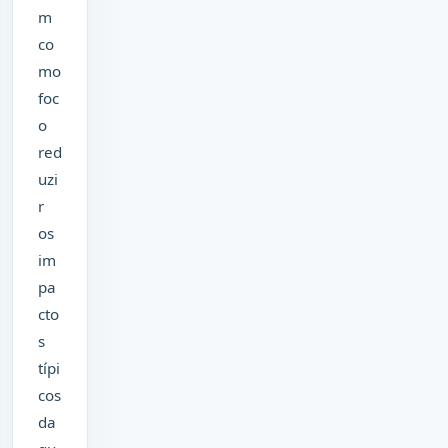
m
co
mo
foc
o
red
uzi
r
os
im
pa
cto
s
típi
cos
da