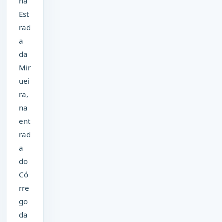
na
Est
rad
a
da
Mir
uei
ra,
na
ent
rad
a
do
Có
rre
go
da