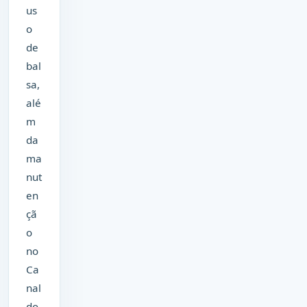
us
o
de
bal
sa,
alé
m
da
ma
nut
en
çã
o
no
Ca
nal
do