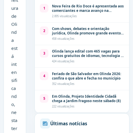
Nova Feira de Rio Doce é apresentada aos
ura
1
comerciantes e marca avanço na
modernização dos espaços públicos de
de
2.895 visualizações
Olinda
Oli
Com shows, debates e orientação
2
nd
jurídica, Olinda promove grande evento
de combate à violência contra a mulher
458 visualizações
a
neste sábado (8)
est
Olinda lança edital com 465 vagas para
3
á
cursos gratuitos de idiomas, tecnologia e
comunicação
424 visualizações
int
en
Feriado de São Salvador em Olinda 2026:
4
confira o que abre e fecha no município
sifi
352 visualizações
ca
nd
Em Olinda, Projeto Identidade Cidadã
5
chega a Jardim Fragoso neste sábado (8)
o,
222 visualizações
ne
sta
Últimas notícias
ter