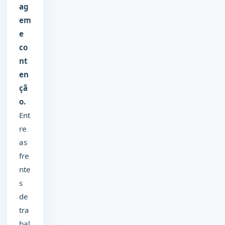
ag
em
e
co
nt
en
çã
o.
Ent
re
as
fre
nte
s
de
tra
bal