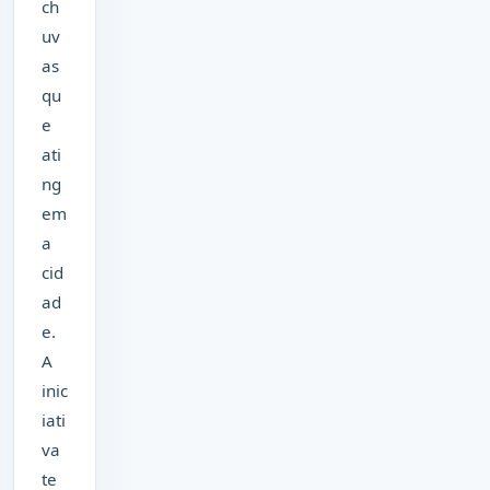
ch
uv
as
qu
e
ati
ng
em
a
cid
ad
e.
A
inic
iati
va
te