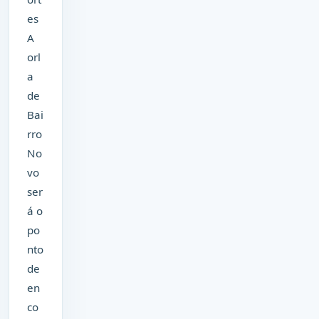
es
A
orl
a
de
Bai
rro
No
vo
ser
á o
po
nto
de
en
co