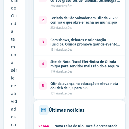
ura
cursos gratuitos de idiomas, tecnologia e
comunicação
266 visualizações
de
Oli
Feriado de São Salvador em Olinda 2026:
2
confira o que abre e fecha no município
nd
212 visualizações
a
te
Com shows, debates e orientação
3
jurídica, Olinda promove grande evento
m
de combate à violência contra a mulher
151 visualizações
neste sábado (8)
um
a
Site de Nota Fiscal Eletrônica de Olinda
4
migra para servidor mais rápido e seguro
sér
140 visualizações
ie
Olinda avança na educação e eleva nota
de
5
do Ideb de 5,3 para 5,6
ati
131 visualizações
vid
ad
Últimas notícias
es
na
07 AGO
Nova Feira de Rio Doce é apresentada