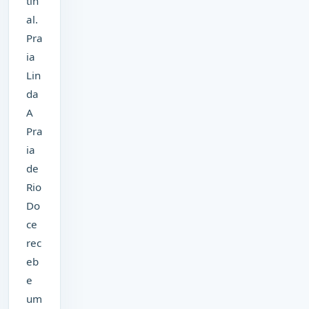
tin
al.
Pra
ia
Lin
da
A
Pra
ia
de
Rio
Do
ce
rec
eb
e
um