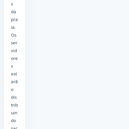
s
da
pra
ia.
Os
ser
vid
ore
s
est
arã
o
dis
trib
uin
do
sac