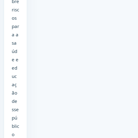
bre
risc
os
par
a a
sa
úd
e e
ed
uc
aç
ão
de
sse
pú
blic
o