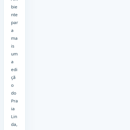
bie
nte
par
a
ma
is
um
a
edi
çã
o
do
Pra
ia
Lin
da,