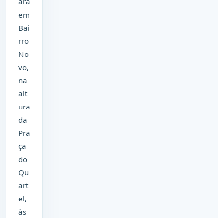
ará
em
Bai
rro
No
vo,
na
alt
ura
da
Pra
ça
do
Qu
art
el,
às