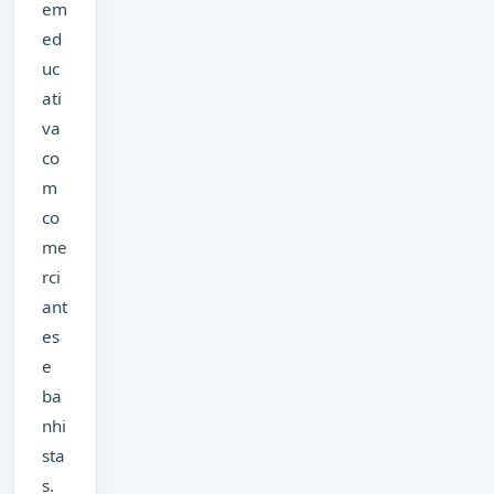
em
ed
uc
ati
va
co
m
co
me
rci
ant
es
e
ba
nhi
sta
s.