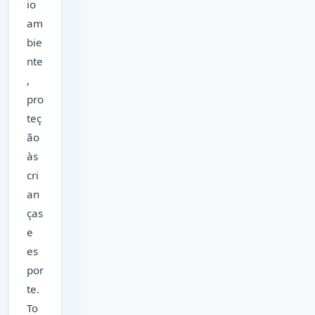
io
am
bie
nte
,
pro
teç
ão
às
cri
an
ças
e
es
por
te.
To