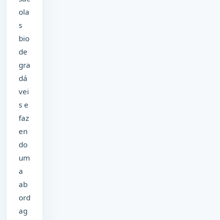
ola
s
bio
de
gra
dá
vei
s e
faz
en
do
um
a
ab
ord
ag