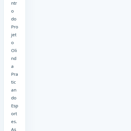
ntr
o
do
Pro
jet
o
Oli
nd
a
Pra
tic
an
do
Esp
ort
es.
As