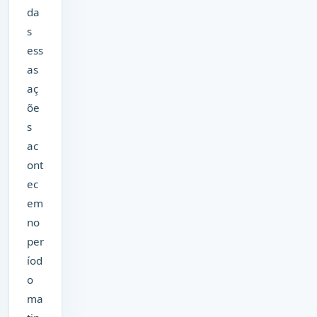
da
s
ess
as
aç
õe
s
ac
ont
ec
em
no
per
íod
o
ma