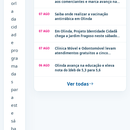
aos comerciantes e marca avanço na
orl
modernização dos espaços públicos de
a
Olinda
07 AGO
Saiba onde realizar a vacinação
da
antirrábica em Olinda
cid
07 AGO
Em Olinda, Projeto Identidade Cidadã
ad
chega a Jardim Fragoso neste sábado
(8)
e
07 AGO
Clínica Móvel e Odontomóvel levam
pro
atendimentos gratuitos a cinco
gra
localidades de Olinda na próxima
semana
ma
06 AGO
Olinda avança na educação e eleva
nota do Ideb de 5,3 para 5,6
da
s
Ver todas
par
a
est
e
sá
ba