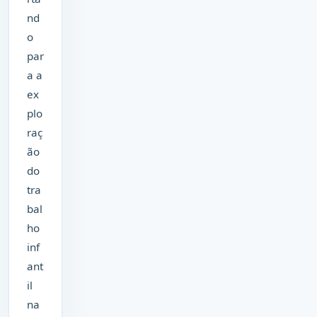
nd
o
par
a a
ex
plo
raç
ão
do
tra
bal
ho
inf
ant
il
na