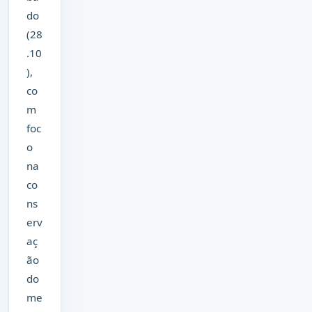
do
(28
.10
),
co
m
foc
o
na
co
ns
erv
aç
ão
do
me