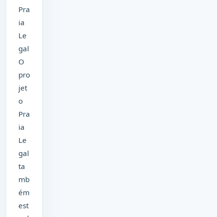
Pra
ia
Le
gal
O
pro
jet
o
Pra
ia
Le
gal
ta
mb
ém
est