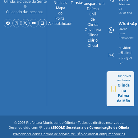
Olinda, a Cidade da Gente
Notícias
Turista
Transparência
Telefone
💙
Mapa
Defesa
da
Cuidando das pessoas.
do
Ouvidoria
Civil
Portal
de
WhatsAp
Acessibilidade
Olinda
Enviar
Ouvidoria
uma
Olinda
mensagem
Diário
Oficial
ouvidori
a@olind
a.pe.gov
.br
Disponível
em breve
Olinda
na
Palma
da Mão
© 2026 Prefeitura Municipal de Olinda · Todos os direitos reservados.
Desenvolvido com 💙 pela
(SECOM) Secretaria de Comunicação de Olinda
Privacidade
Cookies
Termos de serviço
Exclusão de dados
Configurar cookies