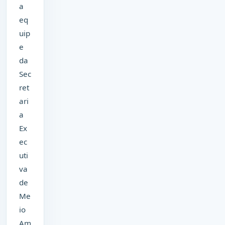
a
eq
uip
e
da
Sec
ret
ari
a
Ex
ec
uti
va
de
Me
io
Am