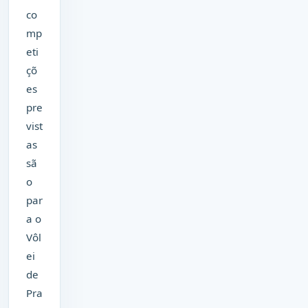
co
mp
eti
çõ
es
pre
vist
as
sã
o
par
a o
Vôl
ei
de
Pra