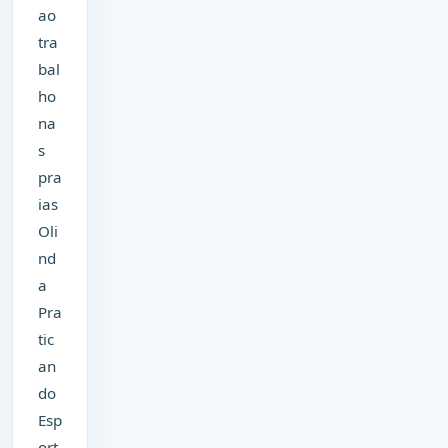
ao
tra
bal
ho
na
s
pra
ias
Oli
nd
a
Pra
tic
an
do
Esp
ort