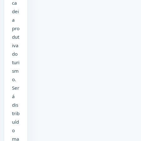
ca
dei
a
pro
dut
iva
do
turi
sm
o.
Ser
á
dis
trib
uíd
o
ma