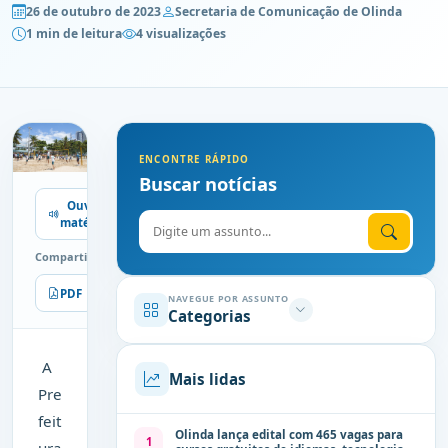
26 de outubro de 2023
Secretaria de Comunicação de Olinda
1 min de leitura
4 visualizações
ENCONTRE RÁPIDO
Buscar notícias
Ouvir
Digite o assunto
matéria
Compartilhe
PDF
Imprimir
NAVEGUE POR ASSUNTO
Categorias
A
Mais lidas
Pre
feit
Olinda lança edital com 465 vagas para
1