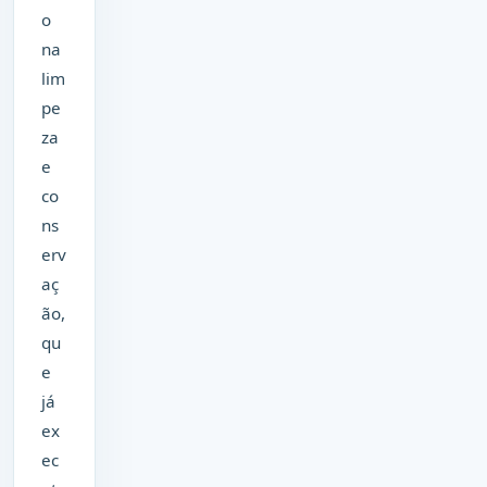
o
na
lim
pe
za
e
co
ns
erv
aç
ão,
qu
e
já
ex
ec