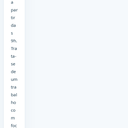
a
par
tir
da
s
9h.
Tra
ta-
se
de
um
tra
bal
ho
co
m
foc