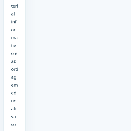
teri
al
inf
or
ma
tiv
o e
ab
ord
ag
em
ed
uc
ati
va
so