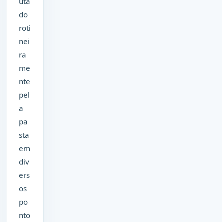
uta
do
roti
nei
ra
me
nte
pel
a
pa
sta
em
div
ers
os
po
nto