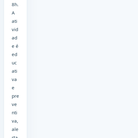
8h.
A
ati
vid
ad
e é
ed
uc
ati
va
e
pre
ve
nti
va,
ale
rta