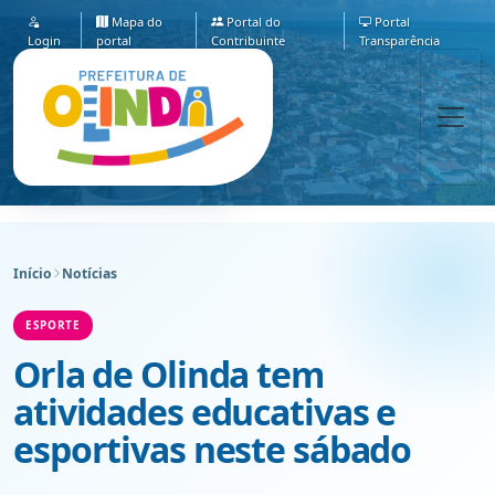
Mapa do
Portal do
Portal
Login
portal
Contribuinte
Transparência
Início
Notícias
ESPORTE
Orla de Olinda tem
atividades educativas e
esportivas neste sábado