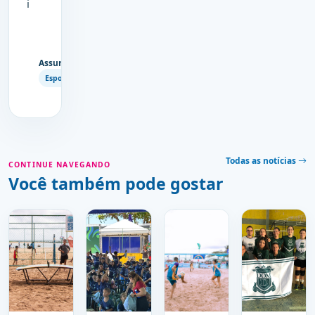
i
Assuntos
Copiar
Esporte
link
Todas as notícias
CONTINUE NAVEGANDO
Você também pode gostar