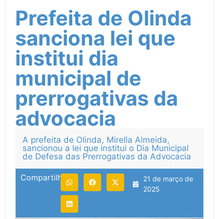
Prefeita de Olinda
sanciona lei que
institui dia
municipal de
prerrogativas da
advocacia
A prefeita de Olinda, Mirella Almeida,
sancionou a lei que institui o Dia Municipal
de Defesa das Prerrogativas da Advocacia
Compartilhe:
21 de março de
2025