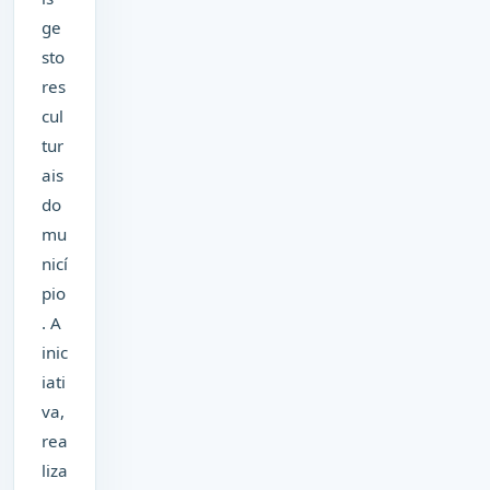
ge
sto
res
cul
tur
ais
do
mu
nicí
pio
. A
inic
iati
va,
rea
liza