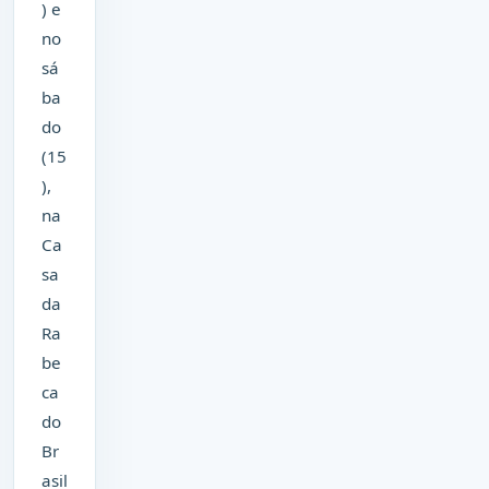
) e
no
sá
ba
do
(15
),
na
Ca
sa
da
Ra
be
ca
do
Br
asil