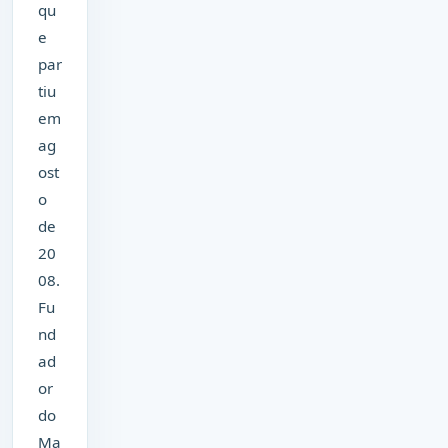
qu
e
par
tiu
em
ag
ost
o
de
20
08.
Fu
nd
ad
or
do
Ma