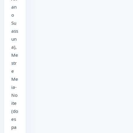
an
o
Su
ass
un
a),
Me
str
e
Me
ia-
No
ite
(do
es
pa