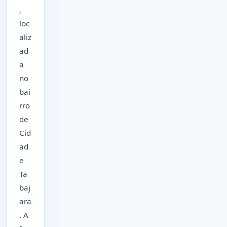
,
loc
aliz
ad
a
no
bai
rro
de
Cid
ad
e
Ta
baj
ara
. A