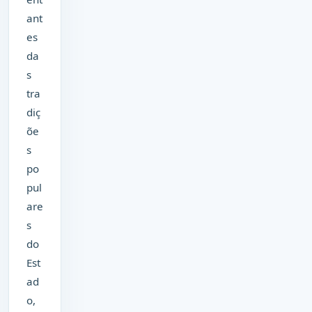
ant
es
da
s
tra
diç
õe
s
po
pul
are
s
do
Est
ad
o,