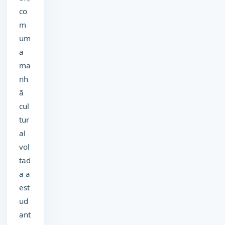
co
m
um
a
ma
nh
ã
cul
tur
al
vol
tad
a a
est
ud
ant