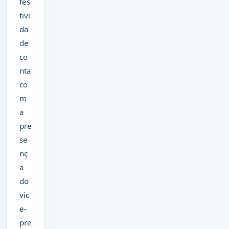
fes
tivi
da
de
co
nta
co
m
a
pre
se
nç
a
do
vic
e-
pre