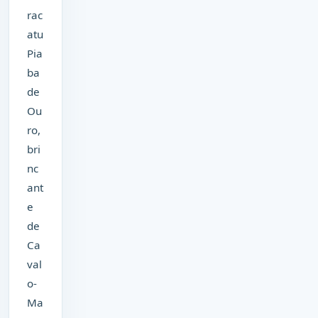
rac
atu
Pia
ba
de
Ou
ro,
bri
nc
ant
e
de
Ca
val
o-
Ma