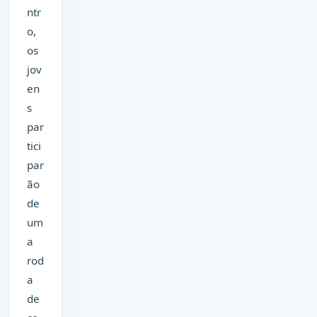
ntr
o,
os
jov
en
s
par
tici
par
ão
de
um
a
rod
a
de