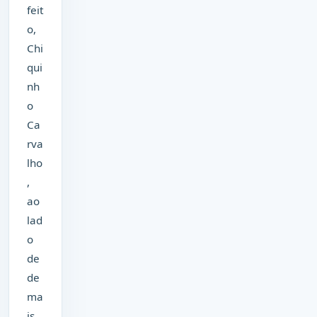
feit
o,
Chi
qui
nh
o
Ca
rva
lho
,
ao
lad
o
de
de
ma
is