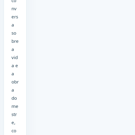
co
nv
ers
a
so
bre
a
vid
a e
a
obr
a
do
me
str
e,
co