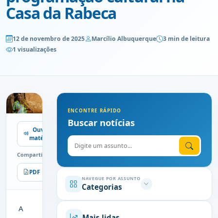
Casa da Rabeca
12 de novembro de 2025
Marcílio Albuquerque
3 min de leitura
1 visualizações
ENCONTRE RÁPIDO
Buscar notícias
Ouvir
matéria
Digite o assunto
Compartilhe
PDF
Imprimir
NAVEGUE POR ASSUNTO
Categorias
A
Mais lidas