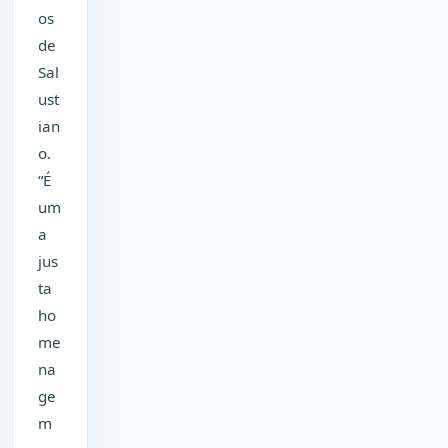
os
de
Sal
ust
ian
o.
“É
um
a
jus
ta
ho
me
na
ge
m