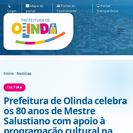
Mapa do
Portal do
Portal
Login
portal
Contribuinte
Transparência
Início
Notícias
CULTURA
Prefeitura de Olinda celebra
os 80 anos de Mestre
Salustiano com apoio à
programação cultural na