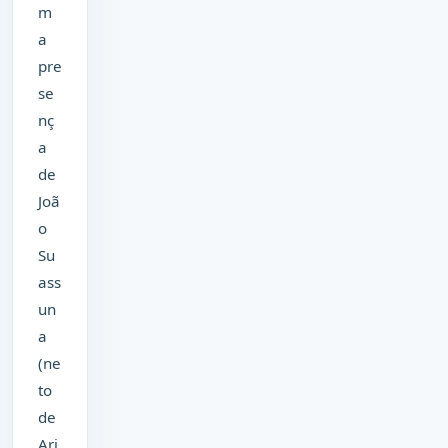
m
a
pre
se
nç
a
de
Joã
o
Su
ass
un
a
(ne
to
de
Ari