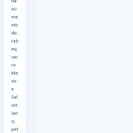
na
sci
me
nto
do
rab
eq
uei
ro
Me
str
e
Sal
ust
ian
o,
pat