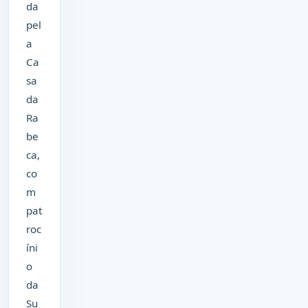
da
pel
a
Ca
sa
da
Ra
be
ca,
co
m
pat
roc
íni
o
da
Su