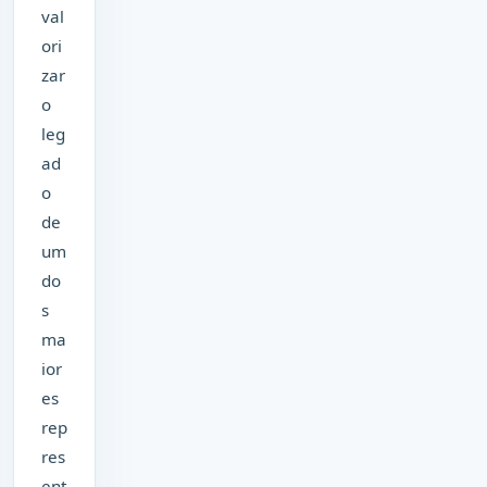
val
ori
zar
o
leg
ad
o
de
um
do
s
ma
ior
es
rep
res
ent