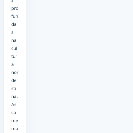
pro
fun
da
s
na
cul
tur
a
nor
de
sti
na.
As
co
me
mo