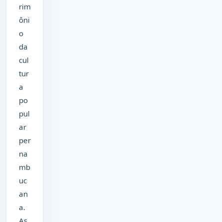
rim
ôni
o
da
cul
tur
a
po
pul
ar
per
na
mb
uc
an
a.
As