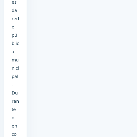
es
da
red
e
pú
blic
a
mu
nici
pal
.
Du
ran
te
o
en
co