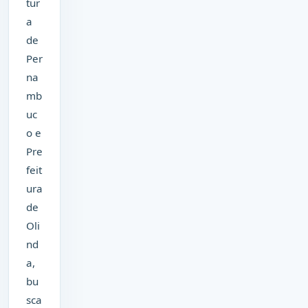
tur
a
de
Per
na
mb
uc
o e
Pre
feit
ura
de
Oli
nd
a,
bu
sca