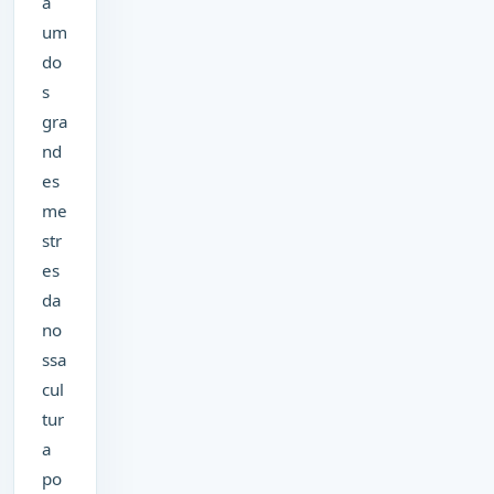
a
um
do
s
gra
nd
es
me
str
es
da
no
ssa
cul
tur
a
po