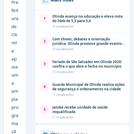
Pre
feit
Olinda avança na educação e eleva nota
ura
1
do Ideb de 5,3 para 5,6
de
21 visualizações
Oli
Com shows, debates e orientação
2
nd
jurídica, Olinda promove grande evento
de combate à violência contra a mulher
15 visualizações
a
neste sábado (8)
ap
Feriado de São Salvador em Olinda 2026:
3
oia
confira o que abre e fecha no município
13 visualizações
um
a
Guarda Municipal de Olinda realiza ações
4
de segurança e ordenamento na cidade
am
11 visualizações
pla
pro
Jatobá recebe unidade de saúde
5
requalificada
gra
11 visualizações
ma
çã