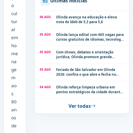
Últimas notícias
o
cul
06 AGO
Olinda avança na educação e eleva
tur
nota do Ideb de 5,3 para 5,6
al
05 AGO
Olinda lança edital com 465 vagas para
em
cursos gratuitos de idiomas, tecnologia
e comunicação
ho
05 AGO
Com shows, debates e orientação
me
jurídica, Olinda promove grande
na
evento de combate à violência contra a
mulher neste sábado (8)
ge
05 AGO
Feriado de São Salvador em Olinda
2026: confira o que abre e fecha no
m
município
ao
04 AGO
Olinda reforça limpeza urbana em
pontos estratégicos da cidade durante
s
período de chuvas
80
Ver todas
an
os
de