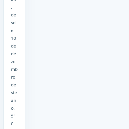
,
de
sd
e
10
de
de
ze
mb
ro
de
ste
an
o,
51
0