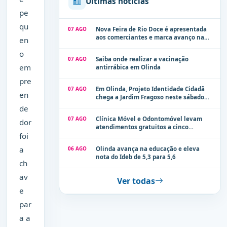
Últimas notícias
pe
qu
07 AGO
Nova Feira de Rio Doce é apresentada
aos comerciantes e marca avanço na
en
modernização dos espaços públicos de
o
Olinda
07 AGO
Saiba onde realizar a vacinação
em
antirrábica em Olinda
pre
07 AGO
Em Olinda, Projeto Identidade Cidadã
en
chega a Jardim Fragoso neste sábado
(8)
de
07 AGO
Clínica Móvel e Odontomóvel levam
dor
atendimentos gratuitos a cinco
foi
localidades de Olinda na próxima
semana
a
06 AGO
Olinda avança na educação e eleva
nota do Ideb de 5,3 para 5,6
ch
av
Ver todas
e
par
a a