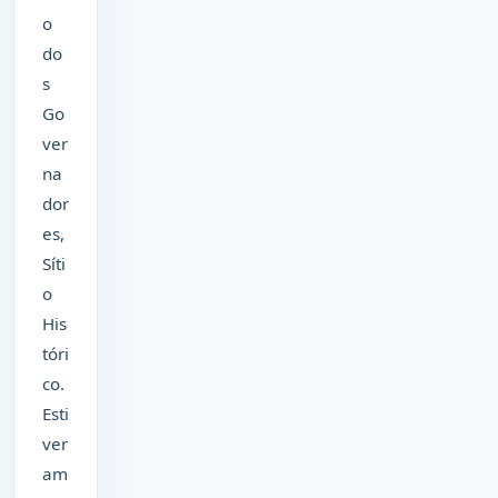
o
do
s
Go
ver
na
dor
es,
Síti
o
His
tóri
co.
Esti
ver
am