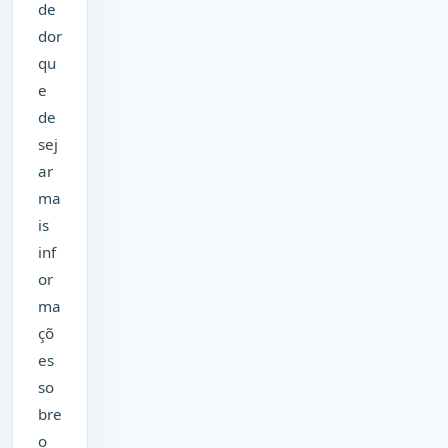
de
dor
qu
e
de
sej
ar
ma
is
inf
or
ma
çõ
es
so
bre
o