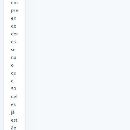
em
pre
en
de
dor
es,
se
nd
o
qu
e
50
del
es
já
est
ão