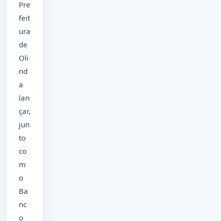
Pre
feit
ura
de
Oli
nd
a
lan
çar,
jun
to
co
m
o
Ba
nc
o