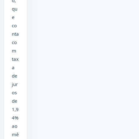
o,
qu
e
co
nta
co
m
tax
a
de
jur
os
de
1,9
4%
ao
mê