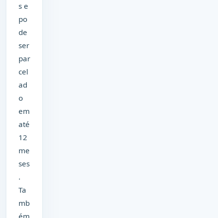
s e
po
de
ser
par
cel
ad
o
em
até
12
me
ses
.
Ta
mb
ém