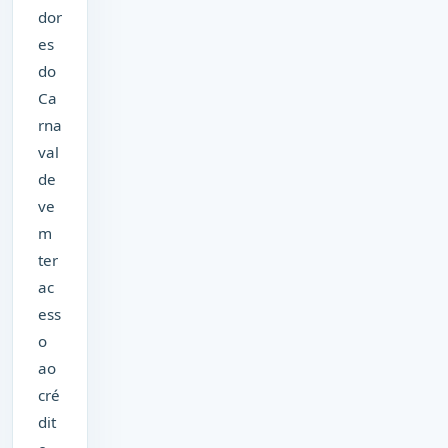
dor
es
do
Ca
rna
val
de
ve
m
ter
ac
ess
o
ao
cré
dit