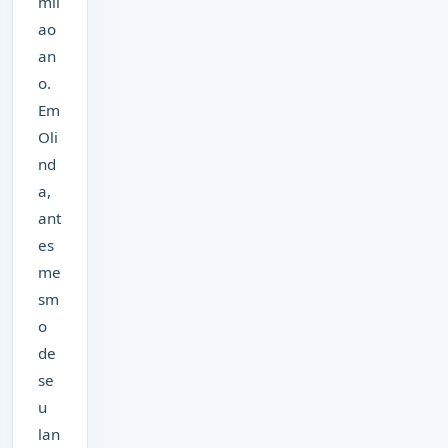
mil
ao
an
o.
Em
Oli
nd
a,
ant
es
me
sm
o
de
se
u
lan