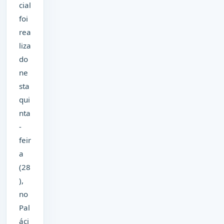
cial
foi
rea
liza
do
ne
sta
qui
nta
-
feir
a
(28
),
no
Pal
áci