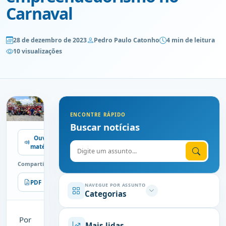
Carnaval
28 de dezembro de 2023
Pedro Paulo Catonho
4 min de leitura
10 visualizações
ENCONTRE RÁPIDO
Buscar notícias
Ouvir
Digite o assunto
matéria
Compartilhe
PDF
Imprimir
NAVEGUE POR ASSUNTO
Categorias
Por
Mais lidas