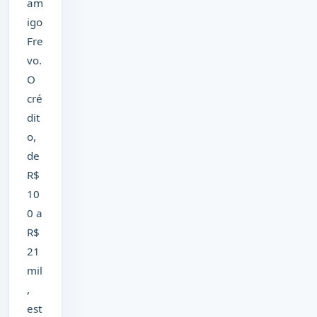
am
igo
Fre
vo.
O
cré
dit
o,
de
R$
10
0 a
R$
21
mil
,
est