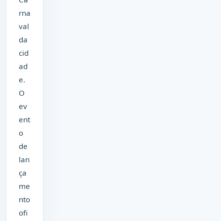
rna
val
da
cid
ad
e.
O
ev
ent
o
de
lan
ça
me
nto
ofi