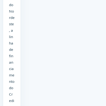
do
No
rde
ste
, a
lin
ha
de
fin
an
cia
me
nto
do
Cr
edi