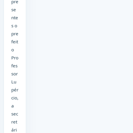
pre
se
nte
s o
pre
feit
o
Pro
fes
sor
Lu
pér
cio,
a
sec
ret
ári