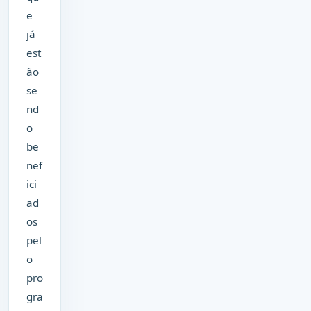
e
já
est
ão
se
nd
o
be
nef
ici
ad
os
pel
o
pro
gra