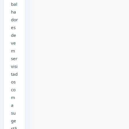
bal
ha
dor
es
de
ve
m
ser
visi
tad
os
co
m
a
su
ge
stã