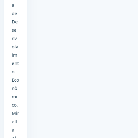
a
de
De
se
nv
olv
im
ent
o
Eco
nô
mi
co,
Mir
ell
a