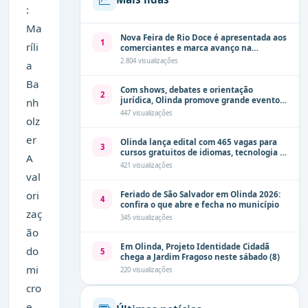
:
Ma
Nova Feira de Rio Doce é apresentada aos
1
ríli
comerciantes e marca avanço na
modernização dos espaços públicos de
2.804 visualizações
a
Olinda
Ba
Com shows, debates e orientação
2
jurídica, Olinda promove grande evento
nh
de combate à violência contra a mulher
447 visualizações
olz
neste sábado (8)
er
Olinda lança edital com 465 vagas para
3
cursos gratuitos de idiomas, tecnologia e
A
comunicação
421 visualizações
val
ori
Feriado de São Salvador em Olinda 2026:
4
confira o que abre e fecha no município
zaç
345 visualizações
ão
Em Olinda, Projeto Identidade Cidadã
do
5
chega a Jardim Fragoso neste sábado (8)
mi
220 visualizações
cro
e