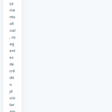
ça
me
nto
ofi
cial
, os
ag
ent
es
de
cré
dit
o
já
visi
tar
am