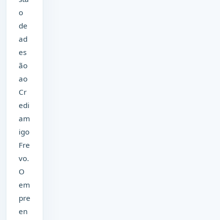
o
de
ad
es
ão
ao
Cr
edi
am
igo
Fre
vo.
O
em
pre
en