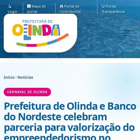
Mapa do
Portal do
Portal
Login
portal
Contribuinte
Transparência
Início
Notícias
CARNAVAL DE OLINDA
Prefeitura de Olinda e Banco
do Nordeste celebram
parceria para valorização do
empreendedorismo no