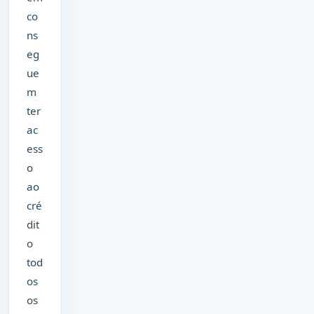
co
ns
eg
ue
m
ter
ac
ess
o
ao
cré
dit
o
tod
os
os