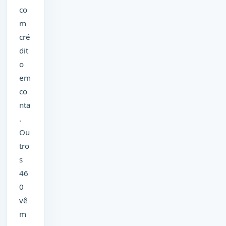
co
m
cré
dit
o
em
co
nta
.
Ou
tro
s
46
0
vê
m