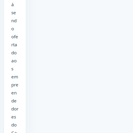
á
se
nd
o
ofe
rta
do
ao
s
em
pre
en
de
dor
es
do
Ca