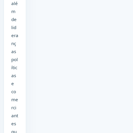
alé
m
de
lid
era
nç
as
pol
ític
as
e
co
me
rci
ant
es
qu