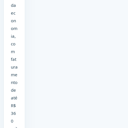
da
ec
on
om
ia,
co
m
fat
ura
me
nto
de
até
R$
36
0