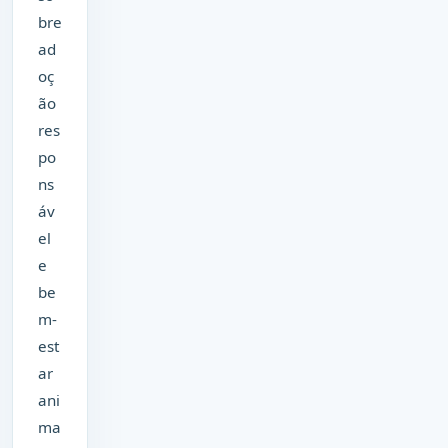
bre
ad
oç
ão
res
po
ns
áv
el
e
be
m-
est
ar
ani
ma