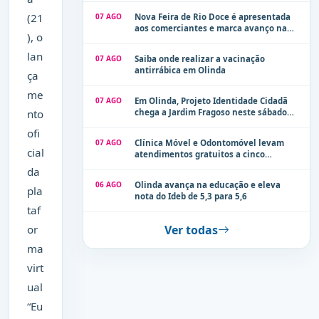
(21
07 AGO
Nova Feira de Rio Doce é apresentada
aos comerciantes e marca avanço na
), o
modernização dos espaços públicos de
Olinda
lan
07 AGO
Saiba onde realizar a vacinação
antirrábica em Olinda
ça
me
07 AGO
Em Olinda, Projeto Identidade Cidadã
nto
chega a Jardim Fragoso neste sábado
(8)
ofi
07 AGO
Clínica Móvel e Odontomóvel levam
cial
atendimentos gratuitos a cinco
localidades de Olinda na próxima
da
semana
06 AGO
Olinda avança na educação e eleva
pla
nota do Ideb de 5,3 para 5,6
taf
or
Ver todas
ma
virt
ual
“Eu