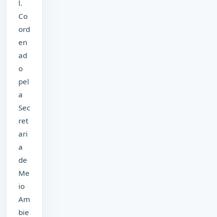
l.
Co
ord
en
ad
o
pel
a
Sec
ret
ari
a
de
Me
io
Am
bie