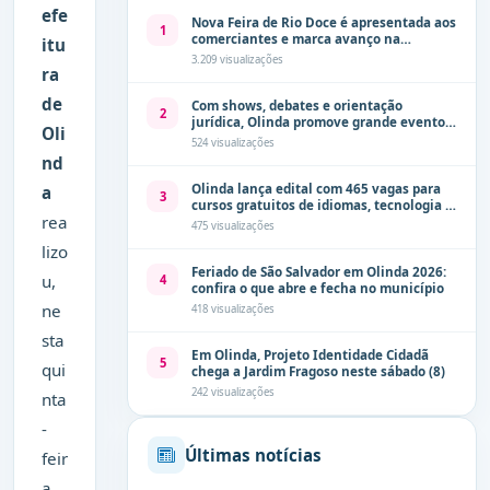
efe
Nova Feira de Rio Doce é apresentada aos
1
comerciantes e marca avanço na
itu
modernização dos espaços públicos de
3.209 visualizações
ra
Olinda
de
Com shows, debates e orientação
2
jurídica, Olinda promove grande evento
Oli
de combate à violência contra a mulher
524 visualizações
neste sábado (8)
nd
Olinda lança edital com 465 vagas para
a
3
cursos gratuitos de idiomas, tecnologia e
rea
comunicação
475 visualizações
lizo
Feriado de São Salvador em Olinda 2026:
u,
4
confira o que abre e fecha no município
ne
418 visualizações
sta
Em Olinda, Projeto Identidade Cidadã
5
qui
chega a Jardim Fragoso neste sábado (8)
242 visualizações
nta
-
Últimas notícias
feir
a