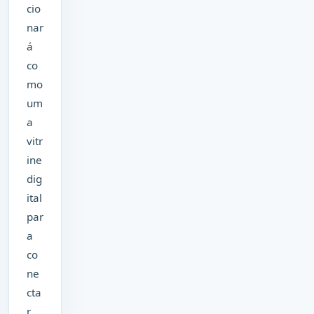
cio
nar
á
co
mo
um
a
vitr
ine
dig
ital
par
a
co
ne
cta
r