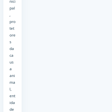
nici
pal
,
pro
tet
ore
s
da
ca
us
a
ani
ma
l,
ent
ida
de