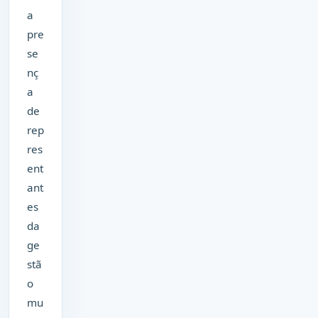
a
pre
se
nç
a
de
rep
res
ent
ant
es
da
ge
stã
o
mu