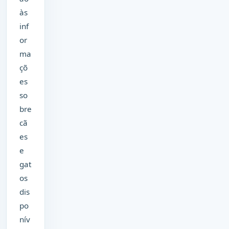
às
inf
or
ma
çõ
es
so
bre
cã
es
e
gat
os
dis
po
nív