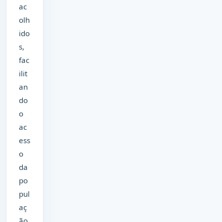
ac
olh
ido
s,
fac
ilit
an
do
o
ac
ess
o
da
po
pul
aç
ão