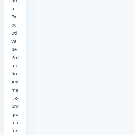
ari
a
Ex
ec
uti
va
de
Pro
teç
ão
Ani
ma
l, o
pro
gra
ma
fun