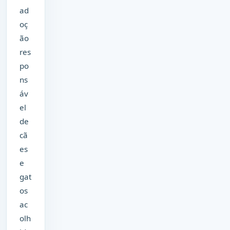
ad
oç
ão
res
po
ns
áv
el
de
cã
es
e
gat
os
ac
olh