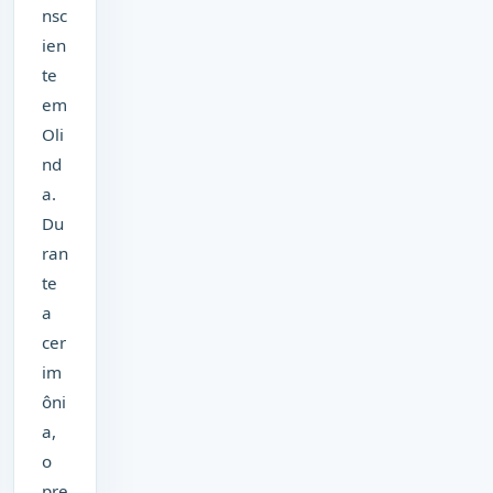
nsc
ien
te
em
Oli
nd
a.
Du
ran
te
a
cer
im
ôni
a,
o
pre