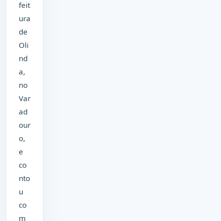
feit
ura
de
Oli
nd
a,
no
Var
ad
our
o,
e
co
nto
u
co
m