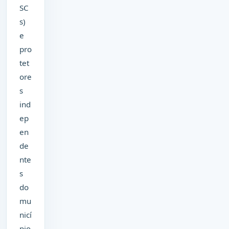
SC
s)
e
pro
tet
ore
s
ind
ep
en
de
nte
s
do
mu
nicí
pio