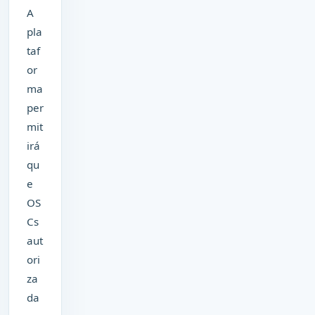
A
pla
taf
or
ma
per
mit
irá
qu
e
OS
Cs
aut
ori
za
da