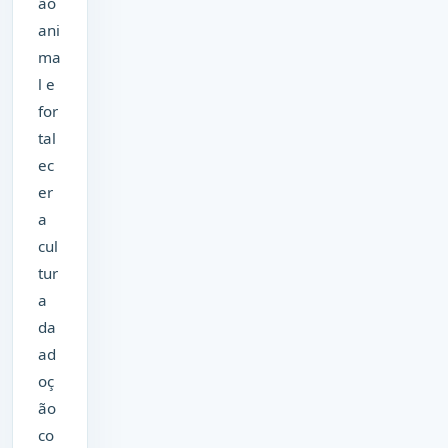
ão
ani
ma
l e
for
tal
ec
er
a
cul
tur
a
da
ad
oç
ão
co