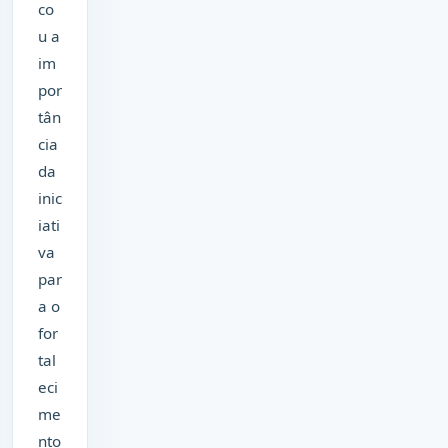
co
u a
im
por
tân
cia
da
inic
iati
va
par
a o
for
tal
eci
me
nto