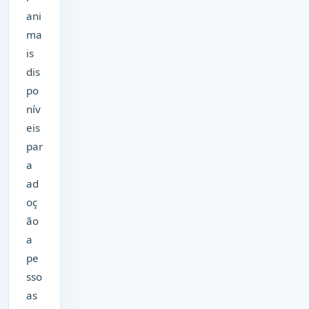
ani
ma
is
dis
po
nív
eis
par
a
ad
oç
ão
a
pe
sso
as