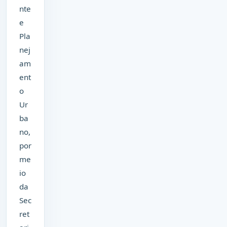
nte
e
Pla
nej
am
ent
o
Ur
ba
no,
por
me
io
da
Sec
ret