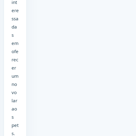
int
ere
ssa
da
s
em
ofe
rec
er
um
no
vo
lar
ao
s
pet
s.