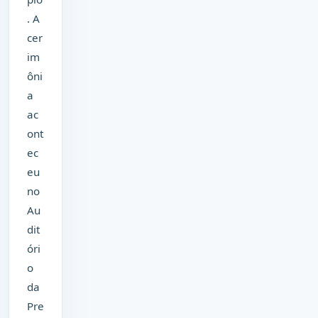
. A
cer
im
ôni
a
ac
ont
ec
eu
no
Au
dit
óri
o
da
Pre