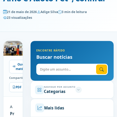
21 de maio de 2026
Adige Silva
3 min de leitura
23 visualizações
ENCONTRE RÁPIDO
Buscar notícias
Ouvir
Digite o assunto
matéria
Compartilhe
PDF
Imprimir
NAVEGUE POR ASSUNTO
Categorias
A
Mais lidas
Pr