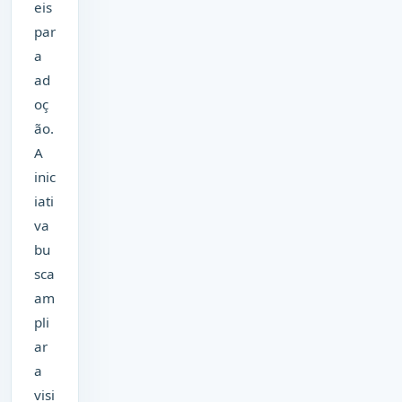
eis
par
a
ad
oç
ão.
A
inic
iati
va
bu
sca
am
pli
ar
a
visi