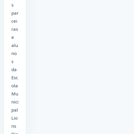
s
par
cei
ras
e
alu
no
s
da
Esc
ola
Mu
nici
pal
Lio
ns
Dir