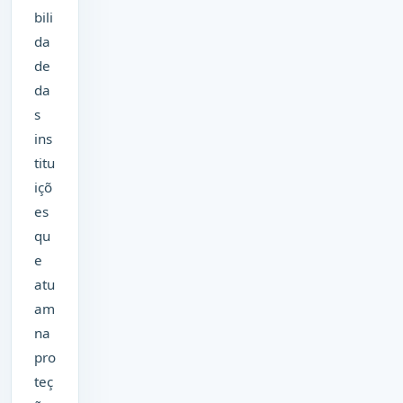
bili
da
de
da
s
ins
titu
içõ
es
qu
e
atu
am
na
pro
teç