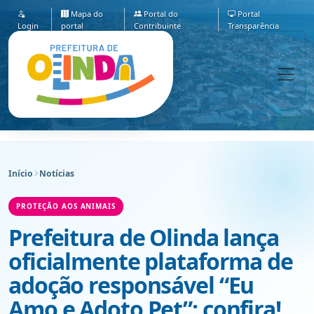
Mapa do
Portal do
Portal
Login
portal
Contribuinte
Transparência
Início
Notícias
PROTEÇÃO AOS ANIMAIS
Prefeitura de Olinda lança
oficialmente plataforma de
adoção responsável “Eu
Amo e Adoto Pet”; confira!