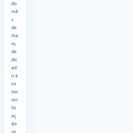
do
mê
s
de
ma
io,
de
dic
ad
o à
co
nsc
ien
tiz
aç
ão
so