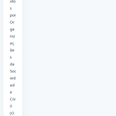
ido
s
por
Or
ga
niz
aç
õe
s
da
Soc
ied
ad
e
Civ
il
(O