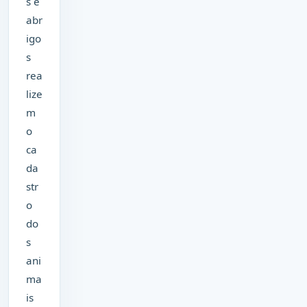
s e
abr
igo
s
rea
lize
m
o
ca
da
str
o
do
s
ani
ma
is