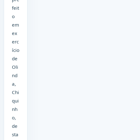
feit
o
em
ex
erc
ício
de
Oli
nd
a,
Chi
qui
nh
o,
de
sta