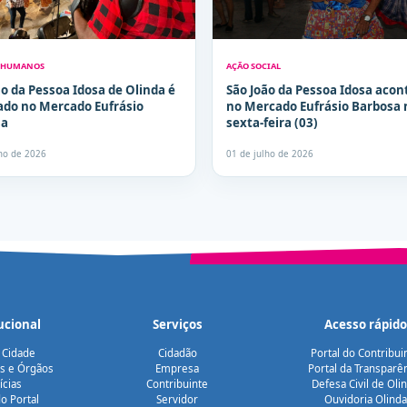
S HUMANOS
AÇÃO SOCIAL
ão da Pessoa Idosa de Olinda é
São João da Pessoa Idosa acon
ado no Mercado Eufrásio
no Mercado Eufrásio Barbosa 
sa
sexta-feira (03)
lho de 2026
01 de julho de 2026
ucional
Serviços
Acesso rápido
 Cidade
Cidadão
Portal do Contribui
as e Órgãos
Empresa
Portal da Transparê
ícias
Contribuinte
Defesa Civil de Oli
o Portal
Servidor
Ouvidoria Olinda