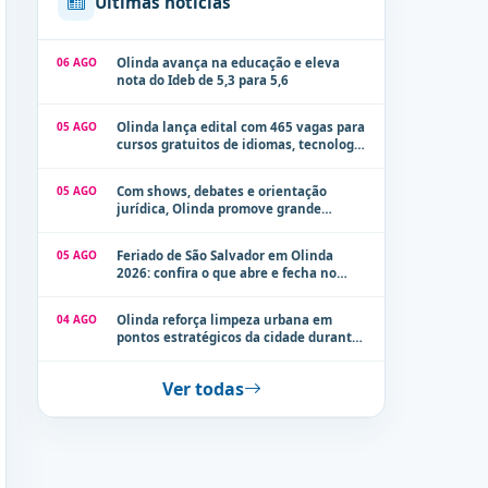
Últimas notícias
06 AGO
Olinda avança na educação e eleva
nota do Ideb de 5,3 para 5,6
05 AGO
Olinda lança edital com 465 vagas para
cursos gratuitos de idiomas, tecnologia
e comunicação
05 AGO
Com shows, debates e orientação
jurídica, Olinda promove grande
evento de combate à violência contra a
mulher neste sábado (8)
05 AGO
Feriado de São Salvador em Olinda
2026: confira o que abre e fecha no
município
04 AGO
Olinda reforça limpeza urbana em
pontos estratégicos da cidade durante
período de chuvas
Ver todas