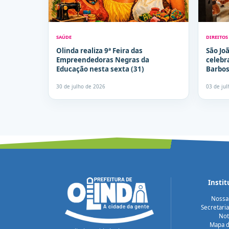
SAÚDE
DIREITO
Olinda realiza 9ª Feira das
São Jo
Empreendedoras Negras da
celebr
Educação nesta sexta (31)
Barbo
30 de julho de 2026
03 de ju
Instit
Nossa
Secretari
Not
Mapa d