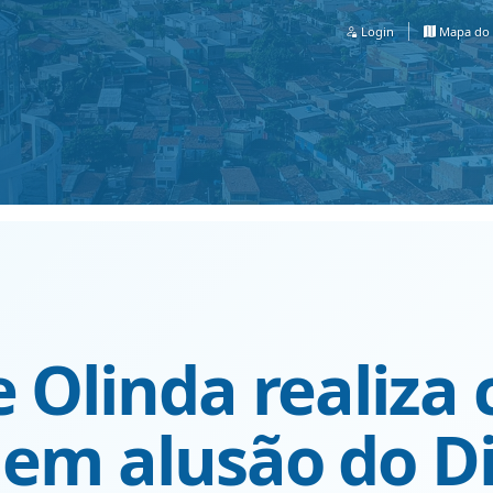
Login
Mapa do 
 Olinda realiza c
 em alusão do D