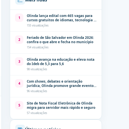
Olinda lança edital com 465 vagas para
1
cursos gratuitos de idiomas, tecnologia e
comunicação
155 visualizações
Feriado de São Salvador em Olinda 2026:
2
confira o que abre e fecha no município
154 visualizações
Olinda avança na educação e eleva nota
3
do Ideb de 5,3 para 5,6
98 visualizações
Com shows, debates e orientação
4
jurídica, Olinda promove grande evento
de combate à violência contra a mulher
96 visualizações
neste sábado (8)
Site de Nota Fiscal Eletrônica de Olinda
5
migra para servidor mais rápido e seguro
57 visualizações