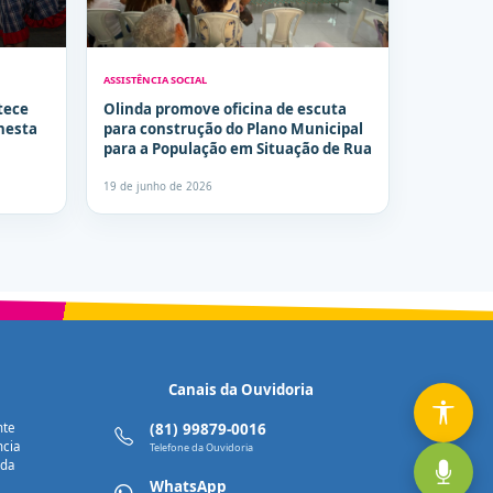
ASSISTÊNCIA SOCIAL
tece
Olinda promove oficina de escuta
nesta
para construção do Plano Municipal
para a População em Situação de Rua
19 de junho de 2026
Canais da Ouvidoria
nte
(81) 99879-0016
ncia
Telefone da Ouvidoria
nda
WhatsApp