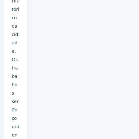
His
tóri
co
da
cid
ad
e.
Os
tra
bal
ho
s
ser
ão
co
ord
en