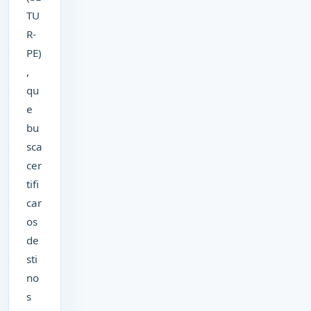
TU
R-
PE)
,
qu
e
bu
sca
cer
tifi
car
os
de
sti
no
s