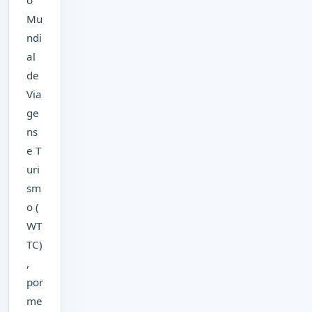
Mu
ndi
al
de
Via
ge
ns
e T
uri
sm
o (
WT
TC)
,
por
me