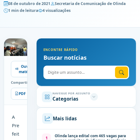
08 de outubro de 2021
Secretaria de Comunicação de Olinda
1 min de leitura
4 visualizações
ENCONTRE RÁPIDO
Buscar notícias
Ouvir
Digite o assunto
matéria
Compartilhe
PDF
Imprimir
NAVEGUE POR ASSUNTO
Categorias
A
Mais lidas
Pre
feit
Olinda lança edital com 465 vagas para
1