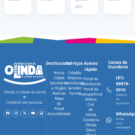
Clínica
melhorias
em
limpeza
2025
Móvel e
para
Jardim
de
Odontomóvel
moradores
Brasil,
canais
ao bairro
da região
em
de Rio
Olinda
Doce
nesta
sexta
(19)
Canais da
Institucional
Serviços
Acesso
Ouvidoria
rápido
Nossa
Cidadão
(81)
Cidade
Empresa
Portal do
Secretarias
Contribuinte
99879-
Contribuinte
e Órgãos
Servidor
Portal da
0016
Olinda, a Cidade da Gente
Notícias
Turista
Transparência
Telefone
💙
Mapa
Defesa
da
Cuidando das pessoas.
do
Ouvidoria
Civil
Portal
de
WhatsAp
Acessibilidade
Olinda
Enviar
Ouvidoria
uma
Olinda
mensagem
Diário