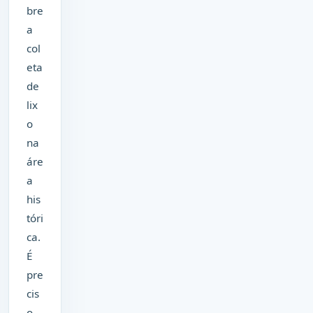
bre
a
col
eta
de
lix
o
na
áre
a
his
tóri
ca.
É
pre
cis
o