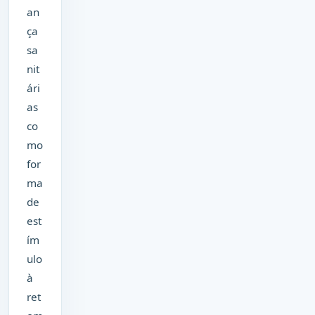
an
ça
sa
nit
ári
as
co
mo
for
ma
de
est
ím
ulo
à
ret