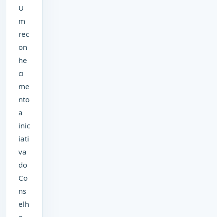
U
m
rec
on
he
ci
me
nto
a
inic
iati
va
do
Co
ns
elh
o