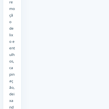
re
mo
çã
o
de
lix
o e
ent
ulh
os,
ca
pin
aç
ão,
dei
xa
nd