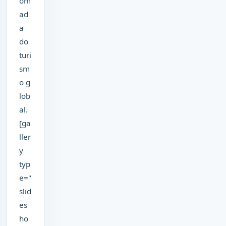
om
ad
a
do
turi
sm
o g
lob
al.
[ga
ller
y
typ
e="
slid
es
ho