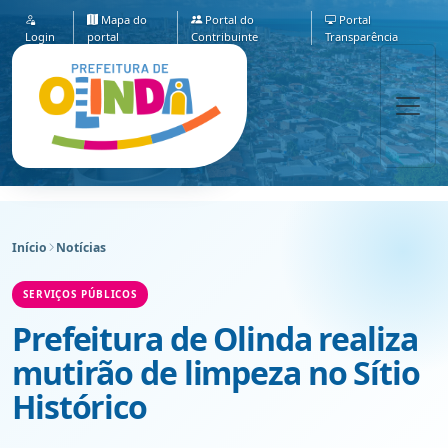
Mapa do
Portal do
Portal
Login
portal
Contribuinte
Transparência
Início
Notícias
SERVIÇOS PÚBLICOS
Prefeitura de Olinda realiza
mutirão de limpeza no Sítio
Histórico