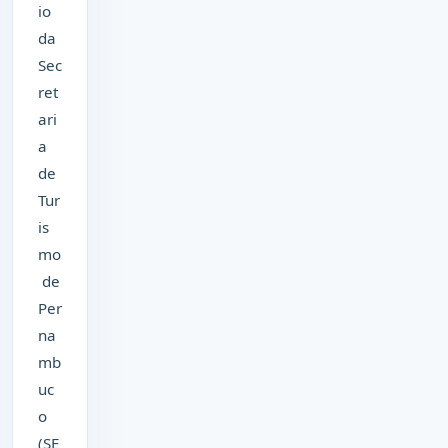
io
da
Sec
ret
ari
a
de
Tur
is
mo
de
Per
na
mb
uc
o
(SE