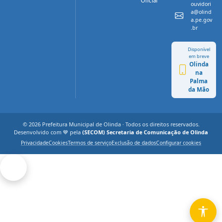
Oficial
ouvidori
a@olind
a.pe.gov
.br
Disponível
em breve
Olinda
na
Palma
da Mão
© 2026 Prefeitura Municipal de Olinda · Todos os direitos reservados.
Desenvolvido com 💙 pela
(SECOM) Secretaria de Comunicação de Olinda
Privacidade
Cookies
Termos de serviço
Exclusão de dados
Configurar cookies