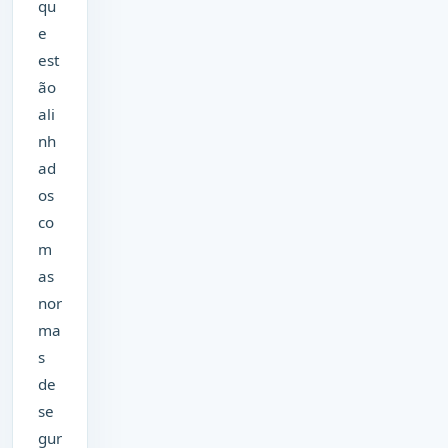
qu
e
est
ão
ali
nh
ad
os
co
m
as
nor
ma
s
de
se
gur