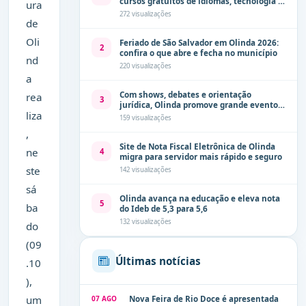
cursos gratuitos de idiomas, tecnologia e
ura
comunicação
272 visualizações
de
Oli
Feriado de São Salvador em Olinda 2026:
2
confira o que abre e fecha no município
nd
220 visualizações
a
Com shows, debates e orientação
rea
3
jurídica, Olinda promove grande evento
liza
de combate à violência contra a mulher
159 visualizações
neste sábado (8)
,
Site de Nota Fiscal Eletrônica de Olinda
ne
4
migra para servidor mais rápido e seguro
ste
142 visualizações
sá
Olinda avança na educação e eleva nota
5
ba
do Ideb de 5,3 para 5,6
132 visualizações
do
(09
Últimas notícias
.10
),
um
07 AGO
Nova Feira de Rio Doce é apresentada