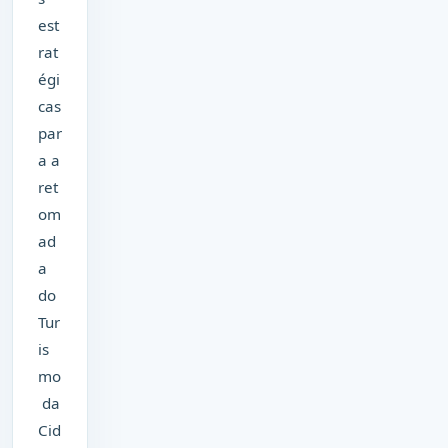
est
rat
égi
cas
par
a a
ret
om
ad
a
do
Tur
is
mo
da
Cid