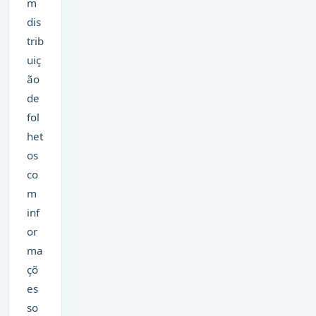
m
dis
trib
uiç
ão
de
fol
het
os
co
m
inf
or
ma
çõ
es
so