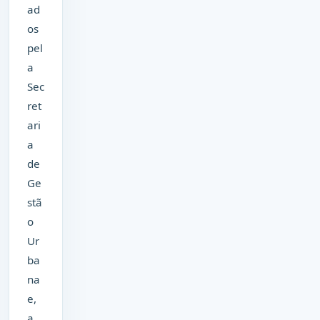
ad
os
pel
a
Sec
ret
ari
a
de
Ge
stã
o
Ur
ba
na
e,
a