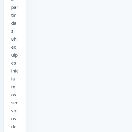
par
tir
da
s
8h,
eq
uip
es
inic
ia
m
os
ser
viç
os
de