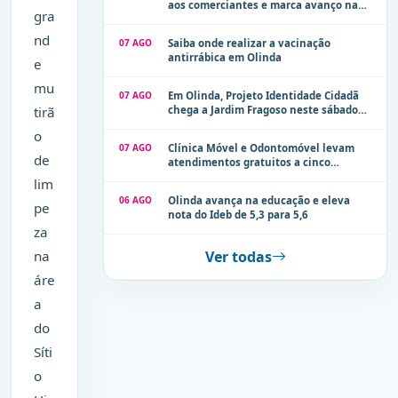
aos comerciantes e marca avanço na
gra
modernização dos espaços públicos de
Olinda
nd
07 AGO
Saiba onde realizar a vacinação
antirrábica em Olinda
e
mu
07 AGO
Em Olinda, Projeto Identidade Cidadã
tirã
chega a Jardim Fragoso neste sábado
(8)
o
07 AGO
Clínica Móvel e Odontomóvel levam
de
atendimentos gratuitos a cinco
localidades de Olinda na próxima
lim
semana
06 AGO
Olinda avança na educação e eleva
pe
nota do Ideb de 5,3 para 5,6
za
na
Ver todas
áre
a
do
Síti
o