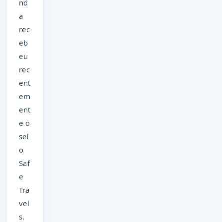
nd
a
rec
eb
eu
rec
ent
em
ent
e o
sel
o
Saf
e
Tra
vel
s.