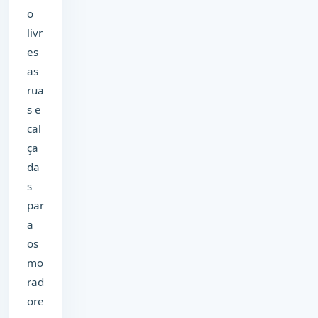
o
livr
es
as
rua
s e
cal
ça
da
s
par
a
os
mo
rad
ore