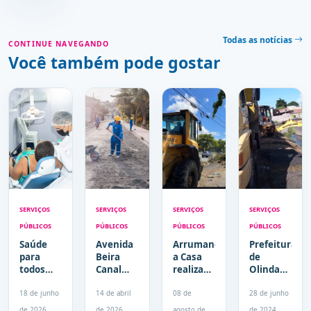
Todas as notícias
CONTINUE NAVEGANDO
Você também pode gostar
SERVIÇOS
SERVIÇOS
SERVIÇOS
SERVIÇOS
PÚBLICOS
PÚBLICOS
PÚBLICOS
PÚBLICOS
Saúde
Avenida
Arrumando
Prefeitura
para
Beira
a Casa
de
todos
Canal
realiza
Olinda
nas
recebe
mutirão
realiza
Igrejas
pavimentação
de
serviço
18 de junho
14 de abril
08 de
28 de junho
leva
e traz
serviços
de
de 2026
de 2026
agosto de
de 2024