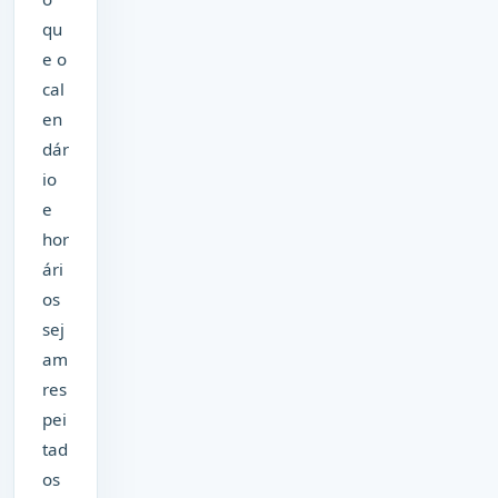
qu
e o
cal
en
dár
io
e
hor
ári
os
sej
am
res
pei
tad
os