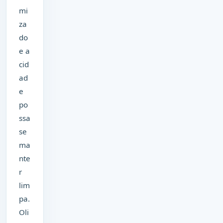
mi
za
do
e a
cid
ad
e
po
ssa
se
ma
nte
r
lim
pa.
Oli