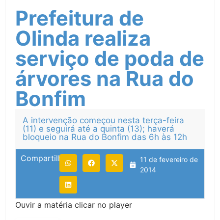
Prefeitura de
Olinda realiza
serviço de poda de
árvores na Rua do
Bonfim
A intervenção começou nesta terça-feira
(11) e seguirá até a quinta (13); haverá
bloqueio na Rua do Bonfim das 6h às 12h
Compartilhe:
11 de fevereiro de
2014
Ouvir a matéria clicar no player