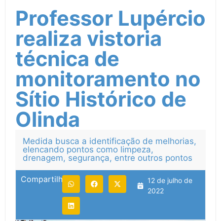
Professor Lupércio
realiza vistoria
técnica de
monitoramento no
Sítio Histórico de
Olinda
Medida busca a identificação de melhorias,
elencando pontos como limpeza,
drenagem, segurança, entre outros pontos
Compartilhe:
12 de julho de
2022