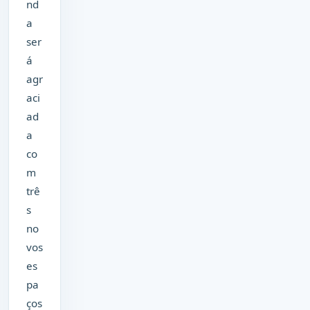
nd
a
ser
á
agr
aci
ad
a
co
m
trê
s
no
vos
es
pa
ços