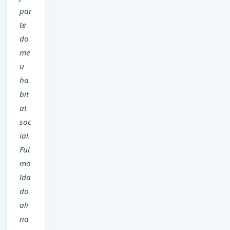
par
te
do
me
u
ha
bit
at
soc
ial.
Fui
mo
lda
do
ali
na