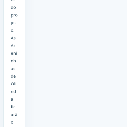
do
pro
jet
o.
As
Ar
eni
nh
as
de
Oli
nd
a
fic
arã
o