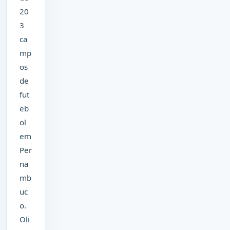
20
3
ca
mp
os
de
fut
eb
ol
em
Per
na
mb
uc
o.
Oli