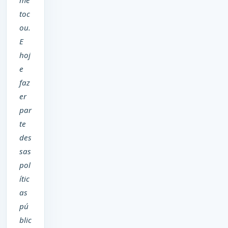
me
toc
ou.
E
hoj
e
faz
er
par
te
des
sas
pol
ític
as
pú
blic