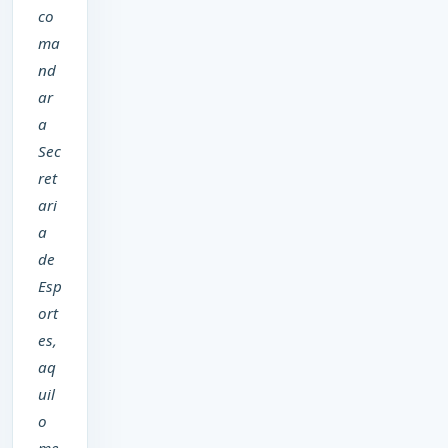
co
ma
nd
ar
a
Sec
ret
ari
a
de
Esp
ort
es,
aq
uil
o