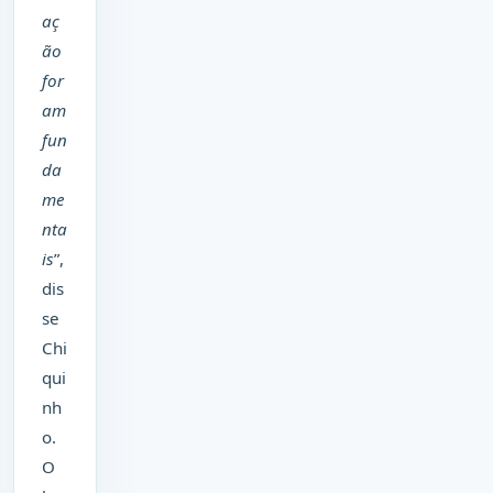
aç
ão
for
am
fun
da
me
nta
is
”,
dis
se
Chi
qui
nh
o.
O