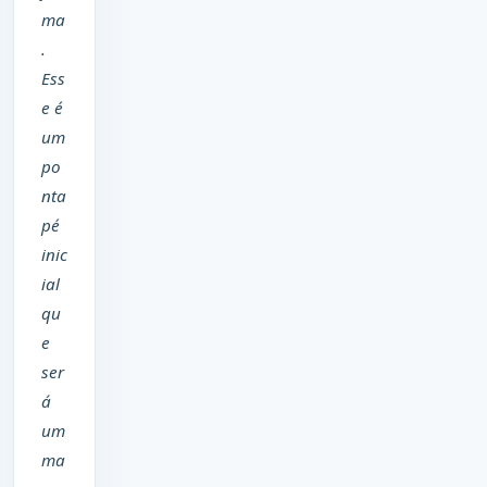
ma
.
Ess
e é
um
po
nta
pé
inic
ial
qu
e
ser
á
um
ma