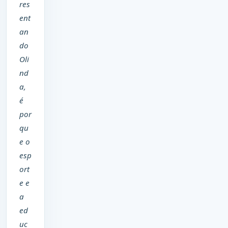
res
ent
an
do
Oli
nd
a,
é
por
qu
e o
esp
ort
e e
a
ed
uc