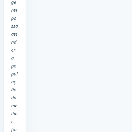
ge
nte
po
ssa
ate
nd
er
a
po
pul
aç
ão
da
me
lho
r
for