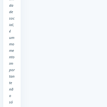
da
de
soc
ial,
é
um
mo
me
nto
im
por
tan
te
nã
o
só