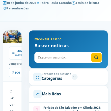
10 de junho de 2026
Pedro Paulo Catonho
3 min de leitura
7 visualizações
ENCONTRE RÁPIDO
Buscar notícias
Ouvir
Digite o assunto
matéria
Compartilhe
PDF
Imprimir
NAVEGUE POR ASSUNTO
Categorias
O
Mais lidas
Go
ver
Feriado de São Salvador em Olinda 2026:
1