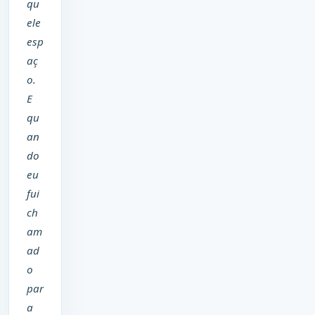
qu
ele
esp
aç
o.
E
qu
an
do
eu
fui
ch
am
ad
o
par
a