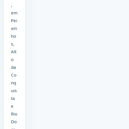
,
em
Pei
xin
ho
s,
Alt
o
da
Co
nq
uis
ta
e
Rio
Do