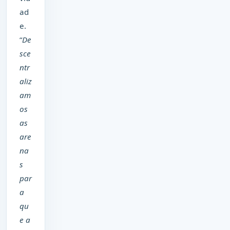
ad
e.
“
De
sce
ntr
aliz
am
os
as
are
na
s
par
a
qu
e a