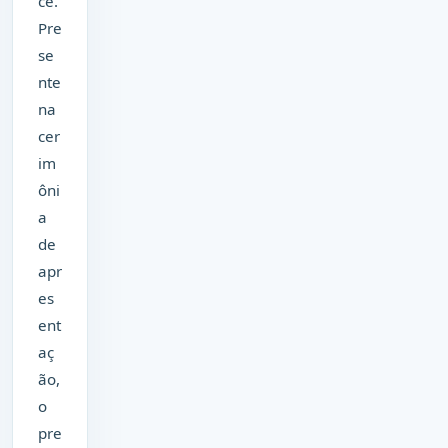
ce.
Pre
se
nte
na
cer
im
ôni
a
de
apr
es
ent
aç
ão,
o
pre