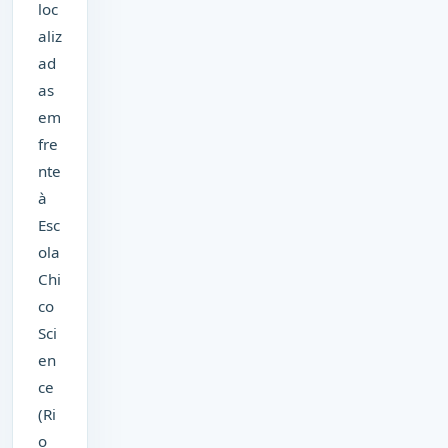
loc
aliz
ad
as
em
fre
nte
à
Esc
ola
Chi
co
Sci
en
ce
(Ri
o