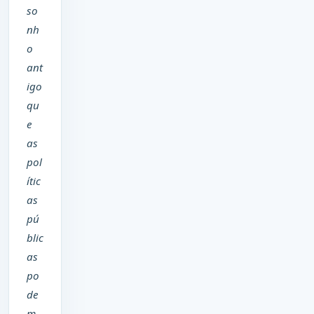
so
nh
o
ant
igo
qu
e
as
pol
ític
as
pú
blic
as
po
de
m