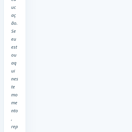
uc
aç
ão.
Se
eu
est
ou
aq
ui
nes
te
mo
me
nto
,
rep