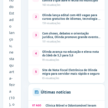
no
confira o que abre e fecha no município
160 visualizações
do
Est
Olinda lança edital com 465 vagas para
2
cursos gratuitos de idiomas, tecnologia e
ad
comunicação
159 visualizações
o
lan
Com shows, debates e orientação
3
jurídica, Olinda promove grande evento
ço
de combate à violência contra a mulher
101 visualizações
neste sábado (8)
u,
ne
Olinda avança na educação e eleva nota
4
do Ideb de 5,3 para 5,6
sta
99 visualizações
qu
Site de Nota Fiscal Eletrônica de Olinda
art
5
migra para servidor mais rápido e seguro
a-
65 visualizações
feir
a
Últimas notícias
(10
), o
07 AGO
Clínica Móvel e Odontomóvel levam