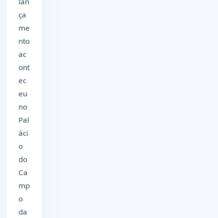
lan
ça
me
nto
ac
ont
ec
eu
no
Pal
áci
o
do
Ca
mp
o
da