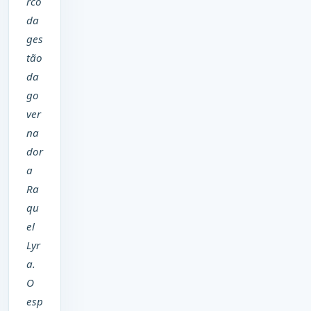
rco
da
ges
tão
da
go
ver
na
dor
a
Ra
qu
el
Lyr
a.
O
esp