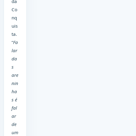
da
Co
nq
uis
ta.
“
Fa
lar
da
s
are
nin
ha
s é
fal
ar
de
um