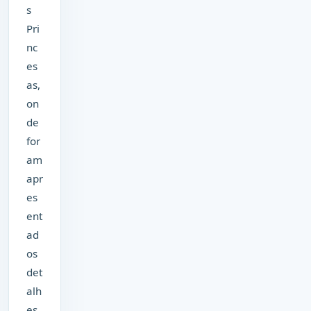
s
Pri
nc
es
as,
on
de
for
am
apr
es
ent
ad
os
det
alh
es