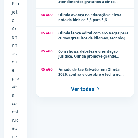
atendimentos gratuitos a cinco
Pro
localidades de Olinda na próxima
jet
semana
06 AGO
Olinda avança na educação e eleva
o
nota do Ideb de 5,3 para 5,6
Ar
05 AGO
Olinda lança edital com 465 vagas para
eni
cursos gratuitos de idiomas, tecnologia
e comunicação
nh
05 AGO
Com shows, debates e orientação
as,
jurídica, Olinda promove grande
qu
evento de combate à violência contra a
mulher neste sábado (8)
e
05 AGO
Feriado de São Salvador em Olinda
2026: confira o que abre e fecha no
pre
município
vê
Ver todas
a
co
nst
ruç
ão
de