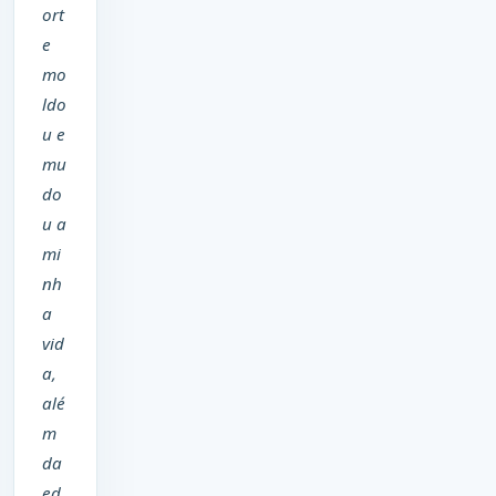
ort
e
mo
ldo
u e
mu
do
u a
mi
nh
a
vid
a,
alé
m
da
ed