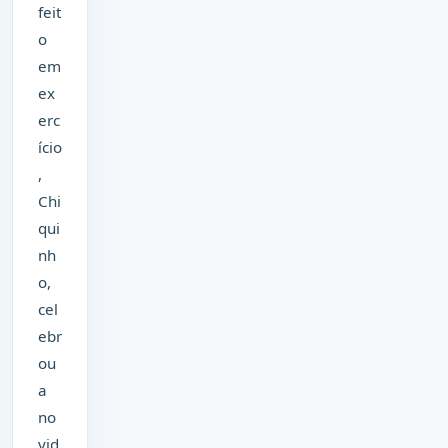
feit
o
em
ex
erc
ício
,
Chi
qui
nh
o,
cel
ebr
ou
a
no
vid