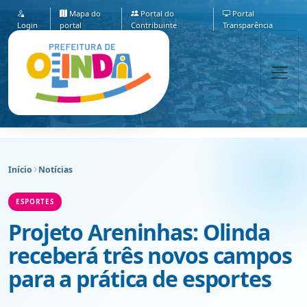
Mapa do
Portal do
Portal
Login
portal
Contribuinte
Transparência
Início
Notícias
ESPORTES
Projeto Areninhas: Olinda
receberá três novos campos
para a prática de esportes