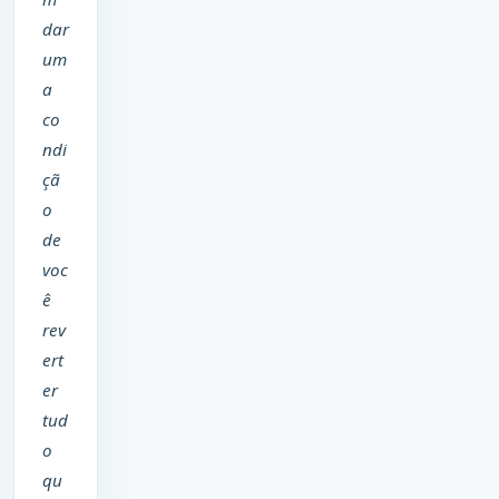
dar
um
a
co
ndi
çã
o
de
voc
ê
rev
ert
er
tud
o
qu