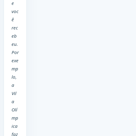
e
voc
ê
rec
eb
eu.
Por
exe
mp
lo,
a
Vil
a
Olí
mp
ica
faz