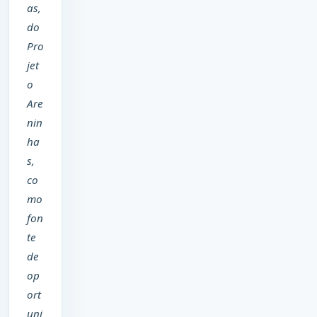
as,
do
Pro
jet
o
Are
nin
ha
s,
co
mo
fon
te
de
op
ort
uni