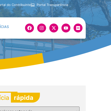
rtal do Contribuinte
Portal Transparência
ÍCIAS
ícia
rápida