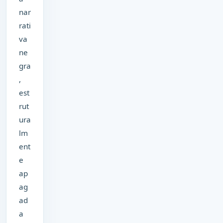
nar
rati
va
ne
gra
,
est
rut
ura
lm
ent
e
ap
ag
ad
a