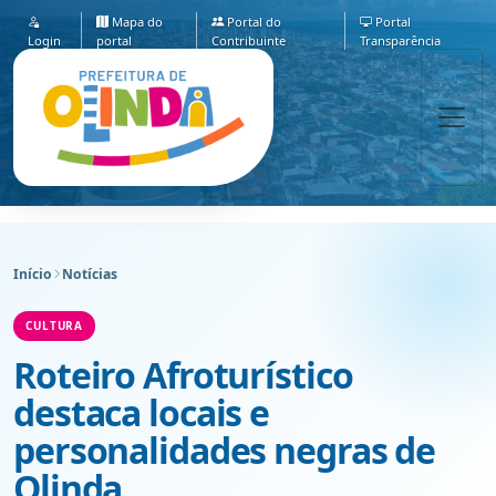
Mapa do
Portal do
Portal
Login
portal
Contribuinte
Transparência
Início
Notícias
CULTURA
Roteiro Afroturístico
destaca locais e
personalidades negras de
Olinda