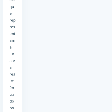
qu
e
rep
res
ent
am
a
lut
a e
a
res
ist
ên
cia
do
po