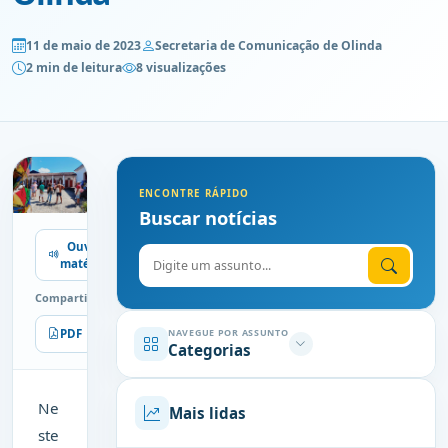
11 de maio de 2023
Secretaria de Comunicação de Olinda
2 min de leitura
8 visualizações
ENCONTRE RÁPIDO
Buscar notícias
Ouvir
Digite o assunto
matéria
Compartilhe
PDF
Imprimir
NAVEGUE POR ASSUNTO
Categorias
Ne
Mais lidas
ste