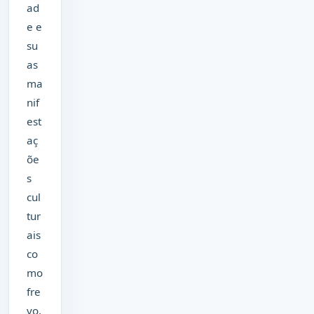
ad
e e
su
as
ma
nif
est
aç
õe
s
cul
tur
ais
co
mo
fre
vo,