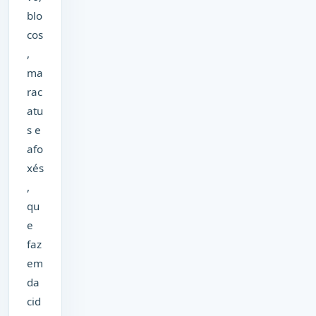
blo
cos
,
ma
rac
atu
s e
afo
xés
,
qu
e
faz
em
da
cid