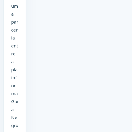
um
a
par
cer
ia
ent
re
a
pla
taf
or
ma
Gui
a
Ne
gro