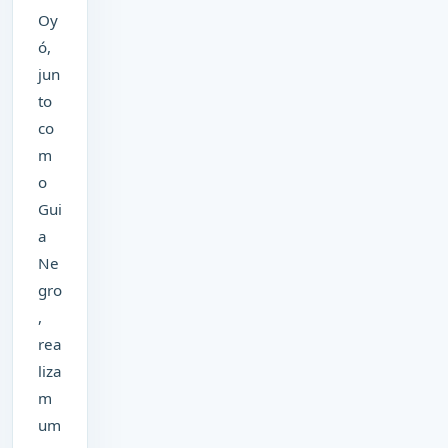
Oy
ó,
jun
to
co
m
o
Gui
a
Ne
gro
,
rea
liza
m
um