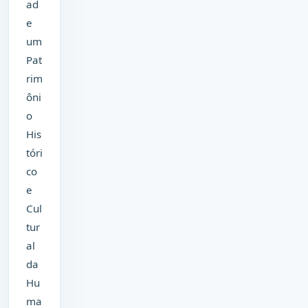
ad
e
um
Pat
rim
ôni
o
His
tóri
co
e
Cul
tur
al
da
Hu
ma