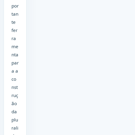
por
tan
te
fer
ra
me
nta
par
a a
co
nst
ruç
ão
da
plu
rali