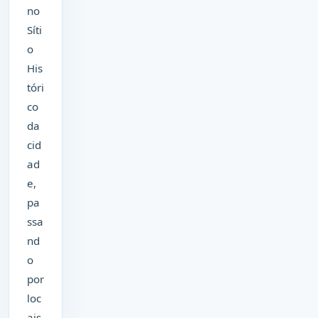
no
Síti
o
His
tóri
co
da
cid
ad
e,
pa
ssa
nd
o
por
loc
ais