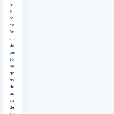
m
a
rel
ev
ân
cia
de
per
so
na
ge
ns
do
po
vo
de
Oli