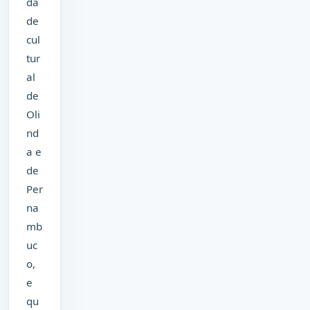
da
de
cul
tur
al
de
Oli
nd
a e
de
Per
na
mb
uc
o,
e
qu