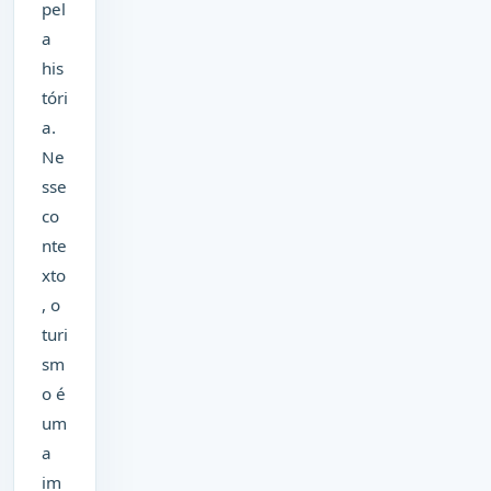
pel
a
his
tóri
a.
Ne
sse
co
nte
xto
, o
turi
sm
o é
um
a
im