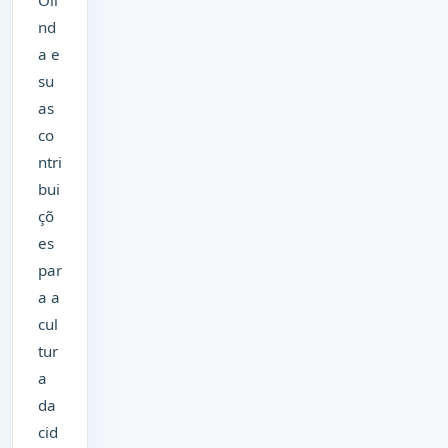
nd
a e
su
as
co
ntri
bui
çõ
es
par
a a
cul
tur
a
da
cid