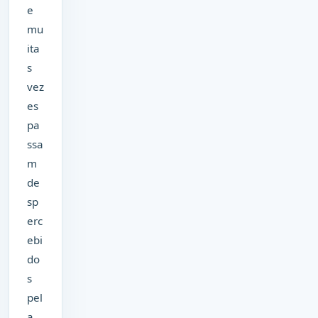
e
mu
ita
s
vez
es
pa
ssa
m
de
sp
erc
ebi
do
s
pel
a