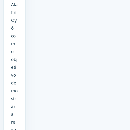
Ala
fin
Oy
ó
co
m
o
obj
eti
vo
de
mo
str
ar
a
rel
ev