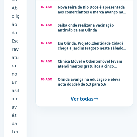
Ab
07 AGO
Nova Feira de Rio Doce é apresentada
aos comerciantes e marca avanço na
oliç
modernização dos espaços públicos de
Olinda
ão
07 AGO
Saiba onde realizar a vacinação
antirrábica em Olinda
da
Esc
07 AGO
Em Olinda, Projeto Identidade Cidadã
rav
chega a Jardim Fragoso neste sábado
(8)
atu
07 AGO
Clínica Móvel e Odontomóvel levam
ra
atendimentos gratuitos a cinco
localidades de Olinda na próxima
no
semana
06 AGO
Olinda avança na educação e eleva
Br
nota do Ideb de 5,3 para 5,6
asil
atr
Ver todas
av
és
da
Lei