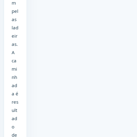
m
pel
as
lad
eir
as.
A
ca
mi
nh
ad
a é
res
ult
ad
o
de