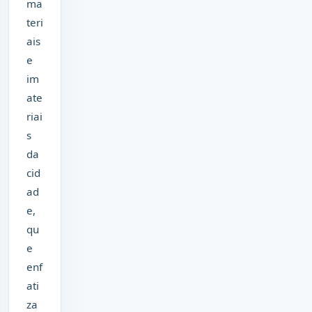
ma
teri
ais
e
im
ate
riai
s
da
cid
ad
e,
qu
e
enf
ati
za