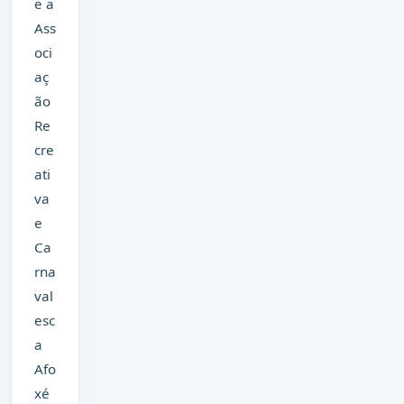
e a
Ass
oci
aç
ão
Re
cre
ati
va
e
Ca
rna
val
esc
a
Afo
xé