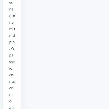
vo
ne
gro
no
mu
nicí
pio
. O
pa
sse
io
co
nta
co
m
o
ap