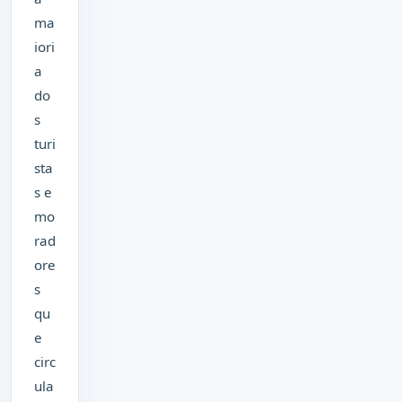
ma
iori
a
do
s
turi
sta
s e
mo
rad
ore
s
qu
e
circ
ula