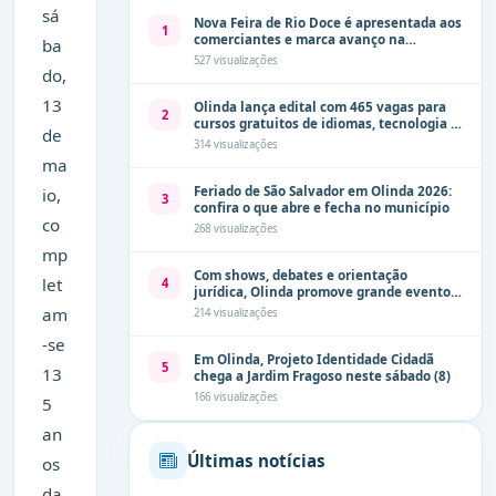
sá
Nova Feira de Rio Doce é apresentada aos
1
comerciantes e marca avanço na
ba
modernização dos espaços públicos de
527 visualizações
do,
Olinda
13
Olinda lança edital com 465 vagas para
2
cursos gratuitos de idiomas, tecnologia e
de
comunicação
314 visualizações
ma
Feriado de São Salvador em Olinda 2026:
io,
3
confira o que abre e fecha no município
co
268 visualizações
mp
Com shows, debates e orientação
let
4
jurídica, Olinda promove grande evento
de combate à violência contra a mulher
am
214 visualizações
neste sábado (8)
-se
Em Olinda, Projeto Identidade Cidadã
5
13
chega a Jardim Fragoso neste sábado (8)
166 visualizações
5
an
Últimas notícias
os
da