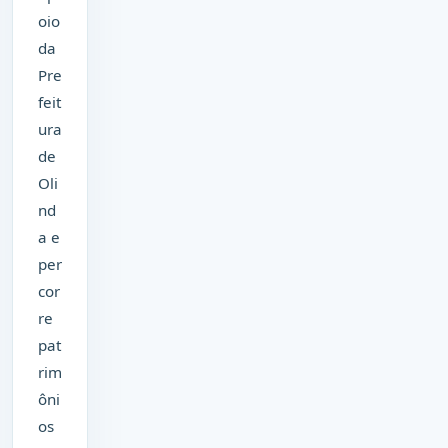
oio
da
Pre
feit
ura
de
Oli
nd
a e
per
cor
re
pat
rim
ôni
os