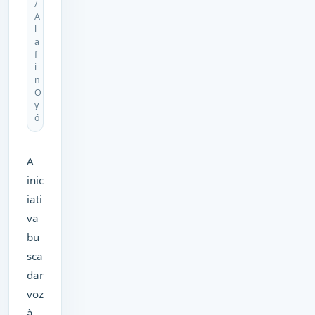
/
A
l
a
f
i
n
O
y
ó
A
inic
iati
va
bu
sca
dar
voz
à