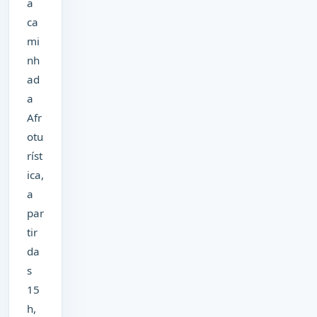
a
ca
mi
nh
ad
a
Afr
otu
ríst
ica,
a
par
tir
da
s
15
h,