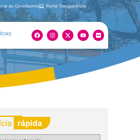
rtal do Contribuinte
Portal Transparência
ÍCIAS
ícia
rápida