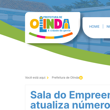
HOME
N
Você está aqui:
Prefeitura de Olinda
Sala do Empree
atualiza númer