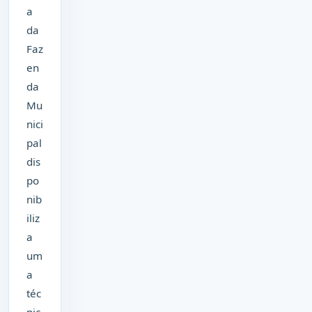
a
da
Faz
en
da
Mu
nici
pal
dis
po
nib
iliz
a
um
a
téc