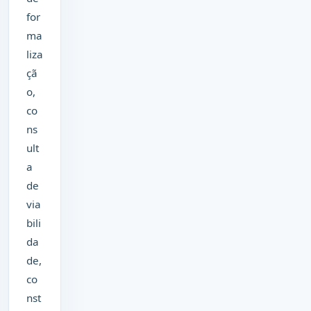
for
ma
liza
çã
o,
co
ns
ult
a
de
via
bili
da
de,
co
nst