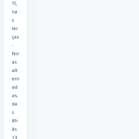
TI,
na
s
ter
ças
-
feir
as
alt
ern
ad
as,
da
s
8h
às
13