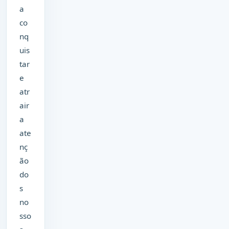
a
co
nq
uis
tar
e
atr
air
a
ate
nç
ão
do
s
no
sso