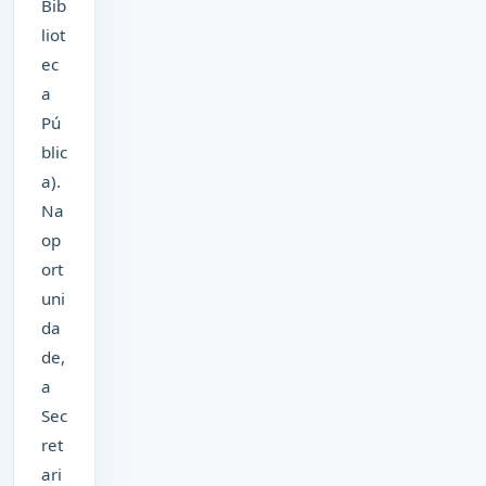
Bib
liot
ec
a
Pú
blic
a).
Na
op
ort
uni
da
de,
a
Sec
ret
ari