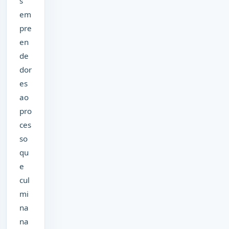
s
em
pre
en
de
dor
es
ao
pro
ces
so
qu
e
cul
mi
na
na