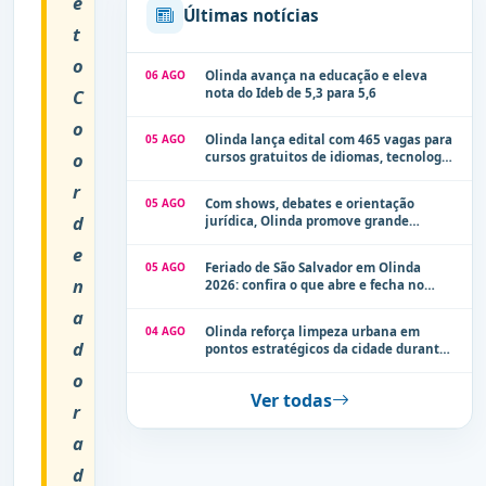
e
Últimas notícias
t
o
06 AGO
Olinda avança na educação e eleva
C
nota do Ideb de 5,3 para 5,6
o
05 AGO
Olinda lança edital com 465 vagas para
o
cursos gratuitos de idiomas, tecnologia
e comunicação
r
05 AGO
Com shows, debates e orientação
d
jurídica, Olinda promove grande
evento de combate à violência contra a
e
mulher neste sábado (8)
05 AGO
Feriado de São Salvador em Olinda
n
2026: confira o que abre e fecha no
município
a
04 AGO
Olinda reforça limpeza urbana em
d
pontos estratégicos da cidade durante
período de chuvas
o
Ver todas
r
a
d