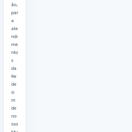
ão,
par
a
ate
ndi
me
nto
s
da
Re
de
si
m
de
no
sso
Mu