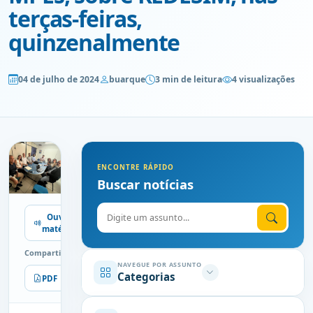
terças-feiras,
quinzenalmente
04 de julho de 2024
buarque
3 min de leitura
4 visualizações
ENCONTRE RÁPIDO
Buscar notícias
Digite o assunto
Ouvir
matéria
Compartilhe
NAVEGUE POR ASSUNTO
Categorias
PDF
Imprimir