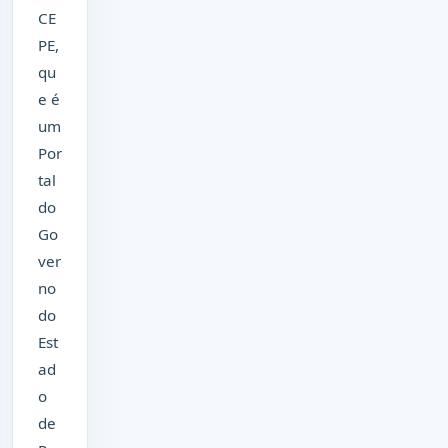
CE
PE,
qu
e é
um
Por
tal
do
Go
ver
no
do
Est
ad
o
de