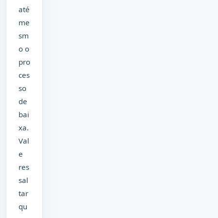
até
me
sm
o o
pro
ces
so
de
bai
xa.
Val
e
res
sal
tar
qu