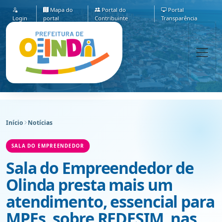
Mapa do
Portal do
Portal
Login
portal
Contribuinte
Transparência
Início
Notícias
SALA DO EMPREENDEDOR
Sala do Empreendedor de
Olinda presta mais um
atendimento, essencial para
MPEs, sobre REDESIM, nas