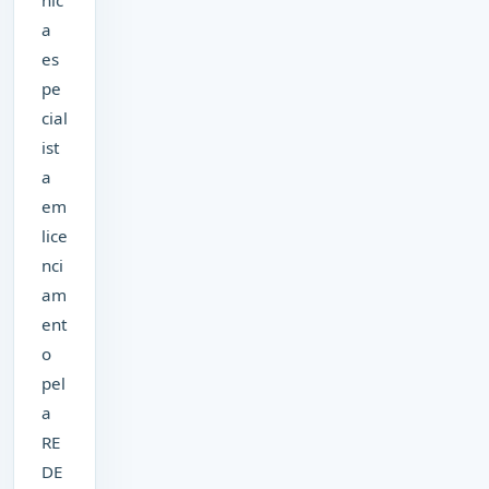
nic
a
es
pe
cial
ist
a
em
lice
nci
am
ent
o
pel
a
RE
DE