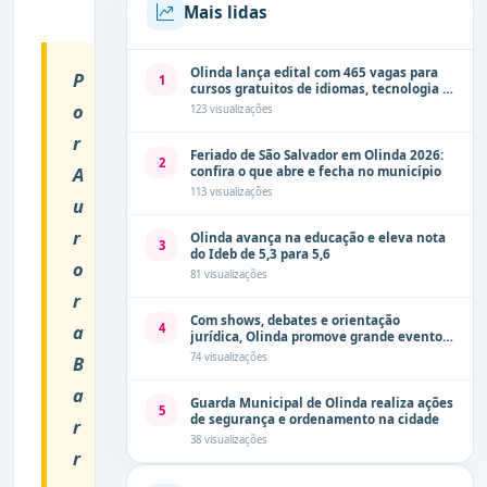
Mais lidas
Olinda lança edital com 465 vagas para
P
1
cursos gratuitos de idiomas, tecnologia e
comunicação
o
123 visualizações
r
Feriado de São Salvador em Olinda 2026:
2
A
confira o que abre e fecha no município
113 visualizações
u
r
Olinda avança na educação e eleva nota
3
do Ideb de 5,3 para 5,6
o
81 visualizações
r
Com shows, debates e orientação
a
4
jurídica, Olinda promove grande evento
de combate à violência contra a mulher
74 visualizações
B
neste sábado (8)
a
Guarda Municipal de Olinda realiza ações
5
de segurança e ordenamento na cidade
r
38 visualizações
r