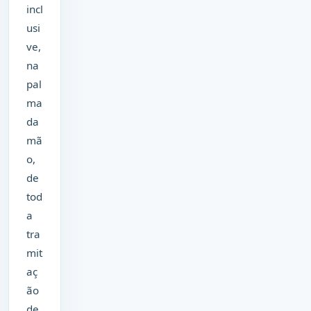
incl
usi
ve,
na
pal
ma
da
mã
o,
de
tod
a
tra
mit
aç
ão
de