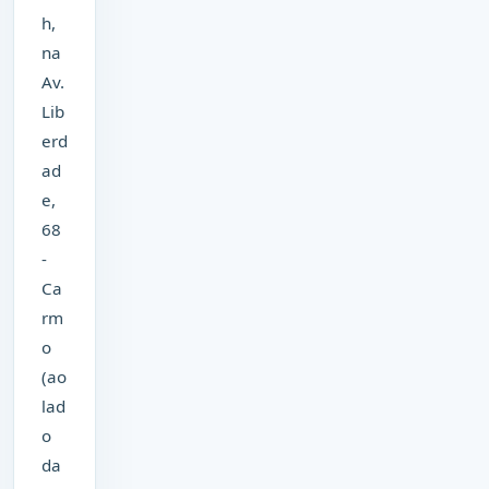
h,
na
Av.
Lib
erd
ad
e,
68
-
Ca
rm
o
(ao
lad
o
da