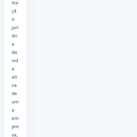
itui
çã
o
jurí
dic
a
da
vid
a
ati
va
de
um
a
em
pre
sa,