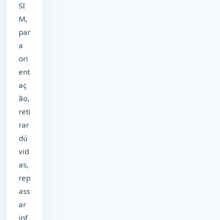
SI
M,
par
a
ori
ent
aç
ão,
reti
rar
dú
vid
as,
rep
ass
ar
inf