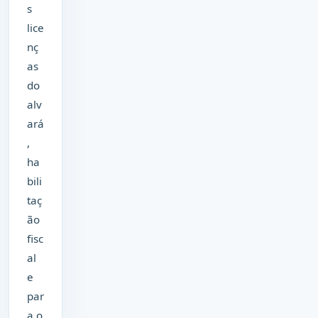
s
lice
nç
as
do
alv
ará
,
ha
bili
taç
ão
fisc
al
e
par
a o