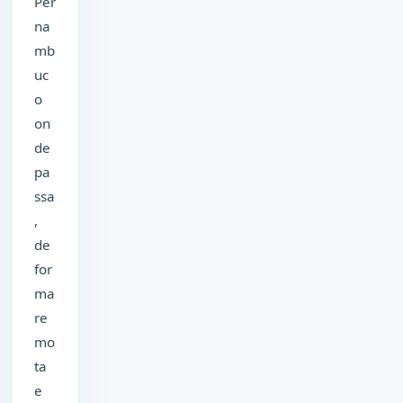
Per
na
mb
uc
o
on
de
pa
ssa
,
de
for
ma
re
mo
ta
e