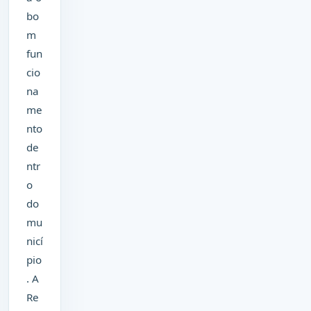
bo
m
fun
cio
na
me
nto
de
ntr
o
do
mu
nicí
pio
. A
Re