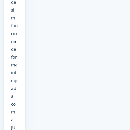
de
si
m
fun
cio
na
de
for
ma
int
egr
ad
a
co
m
a
JU