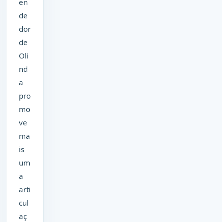
en
de
dor
de
Oli
nd
a
pro
mo
ve
ma
is
um
a
arti
cul
aç