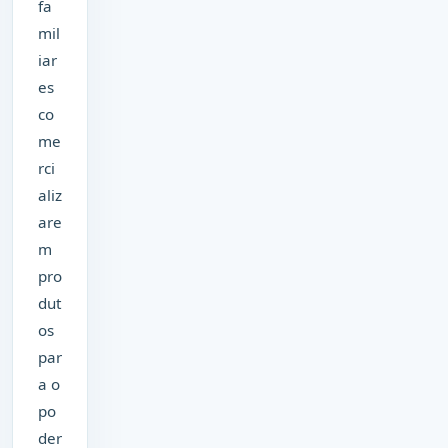
fa
mil
iar
es
co
me
rci
aliz
are
m
pro
dut
os
par
a o
po
der