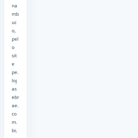
na
mb
uc
o,
pel
o
sit
e
pe.
loj
as
ebr
ae.
co
m.
br,