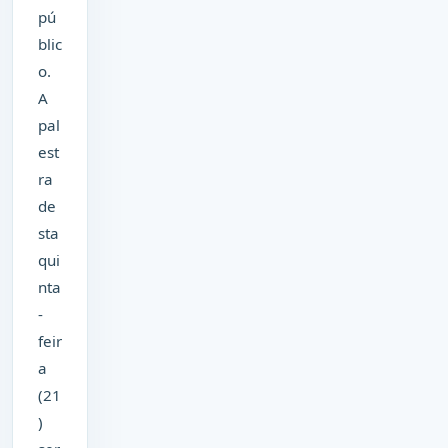
pú
blic
o.
A
pal
est
ra
de
sta
qui
nta
-
feir
a
(21
)