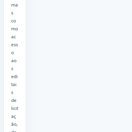
ma
s
co
mo
ac
ess
o
ao
s
edi
tai
s
de
licit
aç
ão,
do