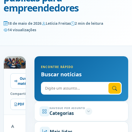
empreendedores
18 de maio de 2026
Letícia Freitas
2 min de leitura
14 visualizações
ENCONTRE RÁPIDO
Buscar notícias
Ouvir
matéria
Digite o assunto
Compartilhe
PDF
Imprimir
NAVEGUE POR ASSUNTO
Categorias
A
Mais lidas