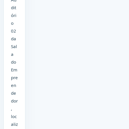
dit
óri
o
02
da
Sal
a
do
Em
pre
en
de
dor
,
loc
aliz