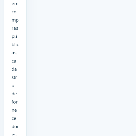
em
co
mp
ras
pú
blic
as,
ca
da
str
o
de
for
ne
ce
dor
es