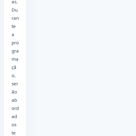
as.
Du
ran
te
a
pro
gra
ma
çã
o,
ser
ão
ab
ord
ad
os
te