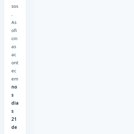
sos
.
As
ofi
cin
as
ac
ont
ec
em
no
s
dia
s
21
de