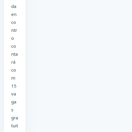
da
en
co
ntr
o
co
nta
rá
co
m
15
va
ga
s
gra
tuit