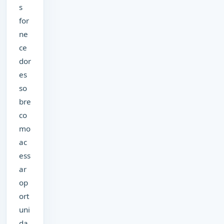
s
for
ne
ce
dor
es
so
bre
co
mo
ac
ess
ar
op
ort
uni
da