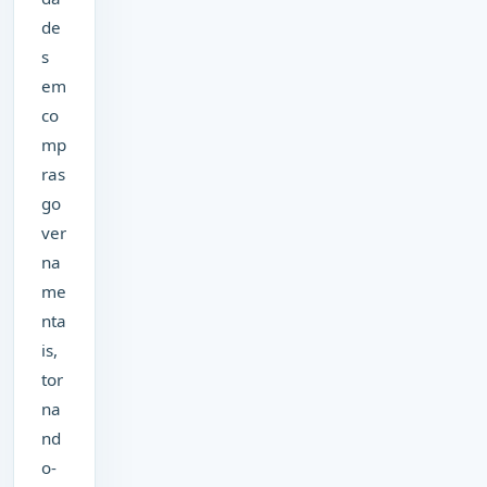
de
s
em
co
mp
ras
go
ver
na
me
nta
is,
tor
na
nd
o-