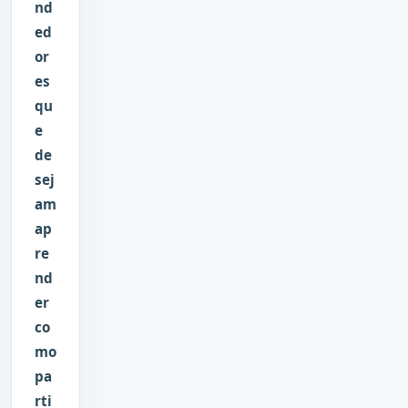
nd
ed
or
es
qu
e
de
sej
am
ap
re
nd
er
co
mo
pa
rti