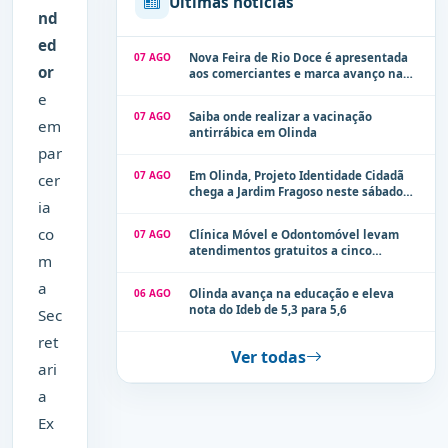
Últimas notícias
nd
ed
07 AGO
Nova Feira de Rio Doce é apresentada
or
aos comerciantes e marca avanço na
modernização dos espaços públicos de
e
Olinda
07 AGO
Saiba onde realizar a vacinação
em
antirrábica em Olinda
par
07 AGO
Em Olinda, Projeto Identidade Cidadã
cer
chega a Jardim Fragoso neste sábado
ia
(8)
co
07 AGO
Clínica Móvel e Odontomóvel levam
atendimentos gratuitos a cinco
m
localidades de Olinda na próxima
semana
a
06 AGO
Olinda avança na educação e eleva
nota do Ideb de 5,3 para 5,6
Sec
ret
Ver todas
ari
a
Ex