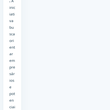
.
A
inic
iati
va
bu
sca
ori
ent
ar
em
pre
sár
ios
e
pot
en
ciai