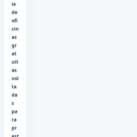
ie
de
ofi
cin
as
gr
at
uit
as
vol
ta
da
s
pa
ra
pr
est