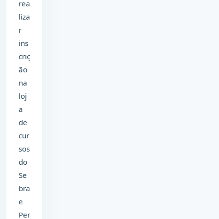
rea
liza
r
ins
criç
ão
na
loj
a
de
cur
sos
do
Se
bra
e
Per