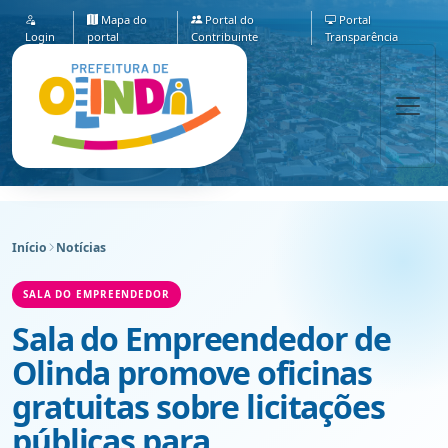
Mapa do
Portal do
Portal
Login
portal
Contribuinte
Transparência
Início
Notícias
SALA DO EMPREENDEDOR
Sala do Empreendedor de
Olinda promove oficinas
gratuitas sobre licitações
públicas para