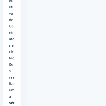
ec
uti
va
de
Co
ntr
ato
s e
Lici
taç
õe
s,
rea
liza
um
a
sér