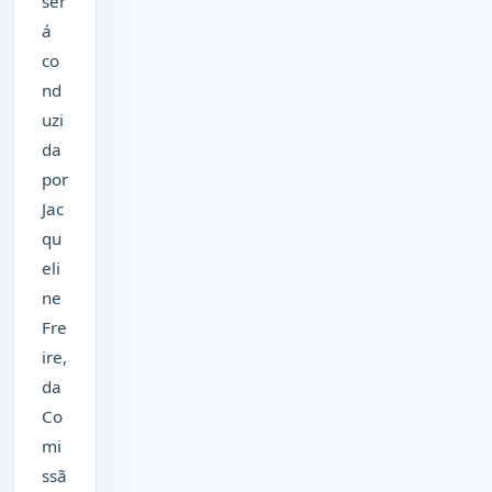
ser
á
co
nd
uzi
da
por
Jac
qu
eli
ne
Fre
ire,
da
Co
mi
ssã