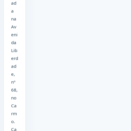
ad
a
na
Av
eni
da
Lib
erd
ad
e,
nº
68,
no
Ca
rm
o.
Ca