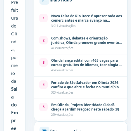
Pre
feit
Nova Feira de Rio Doce é apresentada aos
ura
1
comerciantes e marca avanço na
modernização dos espaços públicos de
de
3.014 visualizações
Olinda
Oli
Com shows, debates e orientação
2
nd
jurídica, Olinda promove grande evento
de combate à violência contra a mulher
473 visualizações
a,
neste sábado (8)
por
Olinda lança edital com 465 vagas para
3
me
cursos gratuitos de idiomas, tecnologia e
comunicação
434 visualizações
io
da
Feriado de São Salvador em Olinda 2026:
4
confira o que abre e fecha no município
Sal
363 visualizações
a
do
Em Olinda, Projeto Identidade Cidadã
5
chega a Jardim Fragoso neste sábado (8)
Em
229 visualizações
pr
ee