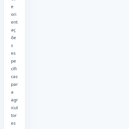
e
ori
ent
aç
õe
s
es
pe
cífi
cas
par
a
agr
icul
tor
es