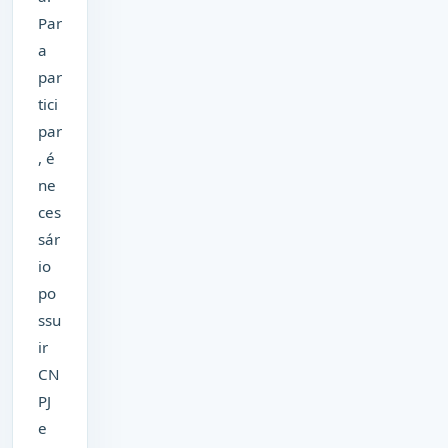
Par
a
par
tici
par
, é
ne
ces
sár
io
po
ssu
ir
CN
PJ
e