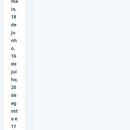
ma
io,
18
de
ju
nh
o,
16
de
jul
ho,
20
de
ag
ost
o e
17