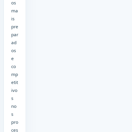
os
ma
is
pre
par
ad
os
e
co
mp
etit
ivo
s
no
s
pro
ces