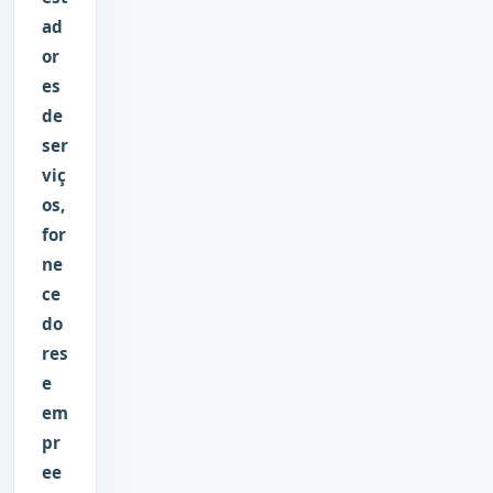
ad
or
es
de
ser
viç
os,
for
ne
ce
do
res
e
em
pr
ee