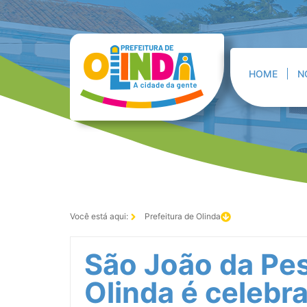
HOME
N
Você está aqui:
Prefeitura de Olinda
São João da Pe
Olinda é celeb