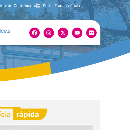
rtal do Contribuinte
Portal Transparência
ÍCIAS
ícia
rápida