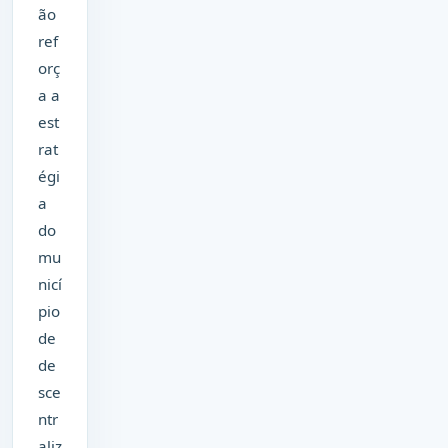
ão
ref
orç
a a
est
rat
égi
a
do
mu
nicí
pio
de
de
sce
ntr
aliz