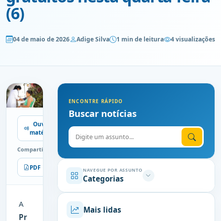
(6)
04 de maio de 2026
Adige Silva
1 min de leitura
4 visualizações
ENCONTRE RÁPIDO
Buscar notícias
Ouvir
Digite o assunto
matéria
Compartilhe
PDF
Imprimir
NAVEGUE POR ASSUNTO
Categorias
A
Mais lidas
Pr