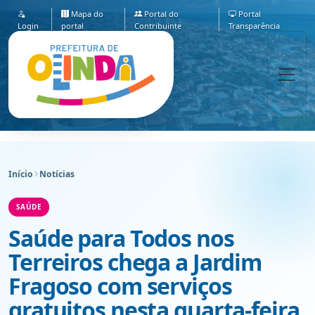
Mapa do
Portal do
Portal
Login
portal
Contribuinte
Transparência
Início
Notícias
SAÚDE
Saúde para Todos nos
Terreiros chega a Jardim
Fragoso com serviços
gratuitos nesta quarta-feira