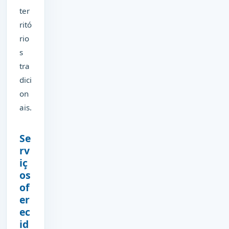
ter
ritó
rio
s
tra
dici
on
ais.
Se
rv
iç
os
of
er
ec
id