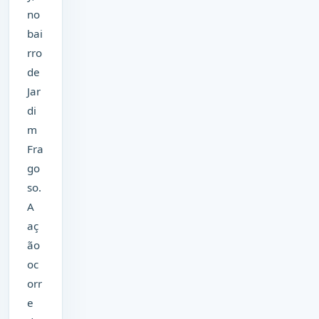
no
bai
rro
de
Jar
di
m
Fra
go
so.
A
aç
ão
oc
orr
e