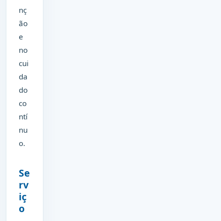
nç
ão
e
no
cui
da
do
co
ntí
nu
o.
Se
rv
iç
o