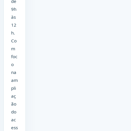
de
9h
às
12
h.
Co
m
foc
o
na
am
pli
aç
ão
do
ac
ess