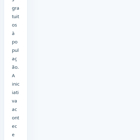
gra
tuit
os
à
po
pul
aç
ão.
A
inic
iati
va
ac
ont
ec
e