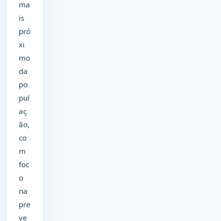
ma
is
pró
xi
mo
da
po
pul
aç
ão,
co
m
foc
o
na
pre
ve