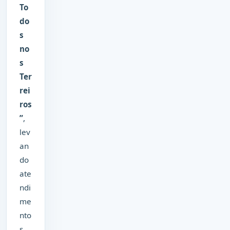
To
do
s
no
s
Ter
rei
ros
”
,
lev
an
do
ate
ndi
me
nto
s