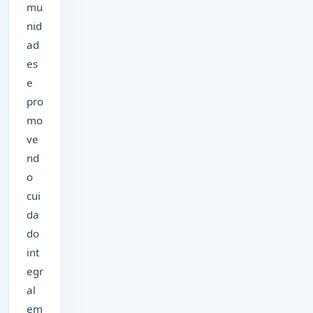
mu
nid
ad
es
e
pro
mo
ve
nd
o
cui
da
do
int
egr
al
em