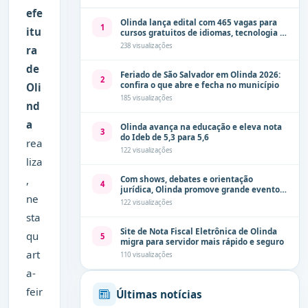
efe
Olinda lança edital com 465 vagas para
1
itu
cursos gratuitos de idiomas, tecnologia e
comunicação
238 visualizações
ra
de
Feriado de São Salvador em Olinda 2026:
2
confira o que abre e fecha no município
Oli
185 visualizações
nd
a
Olinda avança na educação e eleva nota
3
do Ideb de 5,3 para 5,6
rea
122 visualizações
liza
,
Com shows, debates e orientação
4
jurídica, Olinda promove grande evento
ne
de combate à violência contra a mulher
122 visualizações
neste sábado (8)
sta
Site de Nota Fiscal Eletrônica de Olinda
qu
5
migra para servidor mais rápido e seguro
art
110 visualizações
a-
feir
Últimas notícias