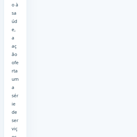
o à
sa
úd
e,
a
aç
ão
ofe
rta
um
a
sér
ie
de
ser
viç
os