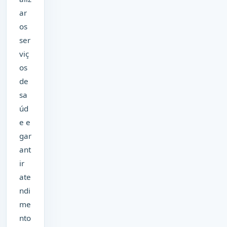
ar
os
ser
viç
os
de
sa
úd
e e
gar
ant
ir
ate
ndi
me
nto