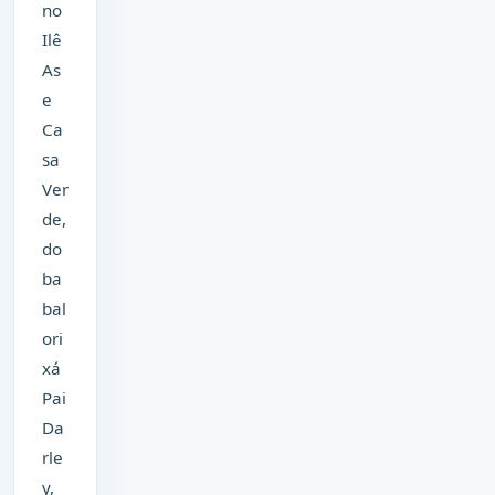
no
Ilê
As
e
Ca
sa
Ver
de,
do
ba
bal
ori
xá
Pai
Da
rle
y,