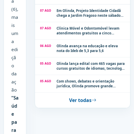
a
(6),
07 AGO
Em Olinda, Projeto Identidade Cidadã
chega a Jardim Fragoso neste sábado
ma
(8)
is
07 AGO
Clínica Móvel e Odontomóvel levam
um
atendimentos gratuitos a cinco
localidades de Olinda na próxima
a
semana
06 AGO
Olinda avança na educação e eleva
edi
nota do Ideb de 5,3 para 5,6
çã
05 AGO
Olinda lança edital com 465 vagas para
o
cursos gratuitos de idiomas, tecnologia
da
e comunicação
aç
05 AGO
Com shows, debates e orientação
jurídica, Olinda promove grande
ão
evento de combate à violência contra a
mulher neste sábado (8)
“Sa
Ver todas
úd
e
pa
ra