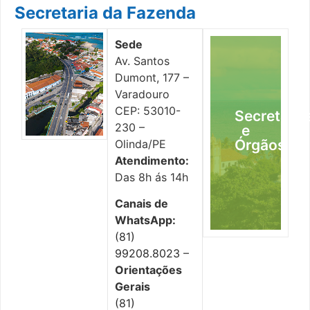
Secretaria da Fazenda
Sede
Av. Santos
Dumont, 177 –
Varadouro
CEP: 53010-
Secretaria
230 –
aqui
e
Clique
Órgãos
Olinda/PE
Atendimento:
Das 8h ás 14h
Canais de
WhatsApp:
(81)
99208.8023
–
Orientações
Gerais
(81)