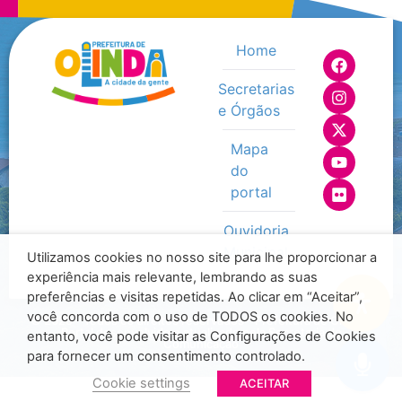
Home
Secretarias
e Órgãos
Mapa
do
portal
Ouvidoria
Municipal
Utilizamos cookies no nosso site para lhe proporcionar a
experiência mais relevante, lembrando as suas
preferências e visitas repetidas. Ao clicar em “Aceitar”,
você concorda com o uso de TODOS os cookies. No
© 2025 - Todos os direitos reservados - Prefeitura de Olinda /
Portal desenvolvido e atualizado pela Secretaria de
entanto, você pode visitar as Configurações de Cookies
Comunicação
para fornecer um consentimento controlado.
Cookie settings
ACEITAR