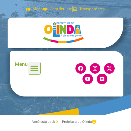
Mapa
Contribuinte
Transparência
Menu
Você está aqui:
Prefeitura de Olinda