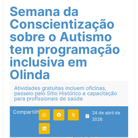
Semana da
Conscientização
sobre o Autismo
tem programação
inclusiva em
Olinda
Atividades gratuitas incluem oficinas,
passeio pelo Sítio Histórico e capacitação
para profissionais de saúde
Compartilhe:
24 de abril de
2026