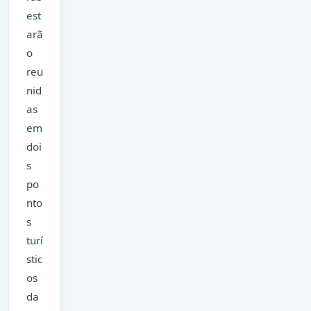
est
arã
o
reu
nid
as
em
doi
s
po
nto
s
turí
stic
os
da