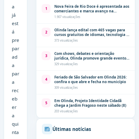
a
Nova Feira de Rio Doce é apresentada aos
1
comerciantes e marca avanço na
já
modernização dos espaços públicos de
1.907 visualizações
Olinda
est
Olinda lança edital com 465 vagas para
á
2
cursos gratuitos de idiomas, tecnologia e
comunicação
pre
373 visualizações
par
Com shows, debates e orientação
3
ad
jurídica, Olinda promove grande evento
de combate à violência contra a mulher
329 visualizações
a
neste sábado (8)
par
Feriado de São Salvador em Olinda 2026:
4
a
confira o que abre e fecha no município
309 visualizações
rec
eb
Em Olinda, Projeto Identidade Cidadã
5
chega a Jardim Fragoso neste sábado (8)
er
203 visualizações
a
qui
Últimas notícias
nta