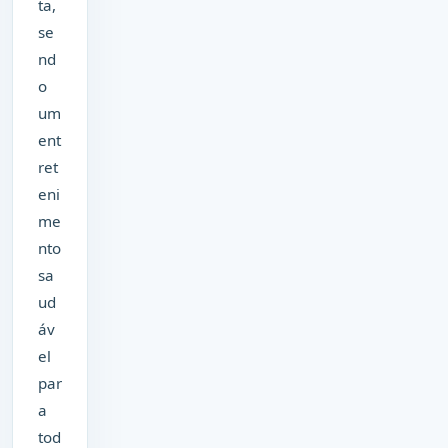
ta,
se
nd
o
um
ent
ret
eni
me
nto
sa
ud
áv
el
par
a
tod