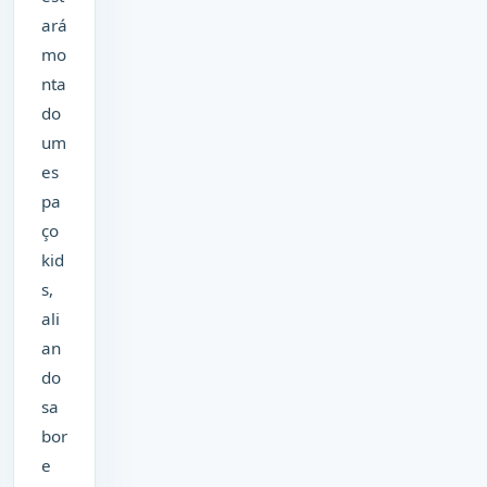
ará
mo
nta
do
um
es
pa
ço
kid
s,
ali
an
do
sa
bor
e