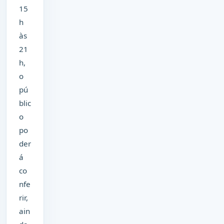
15
h
às
21
h,
o
pú
blic
o
po
der
á
co
nfe
rir,
ain