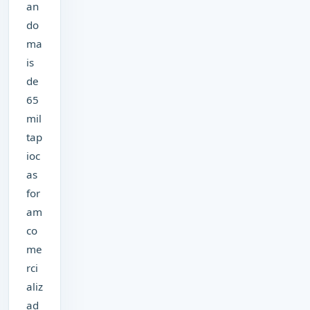
an
do
ma
is
de
65
mil
tap
ioc
as
for
am
co
me
rci
aliz
ad