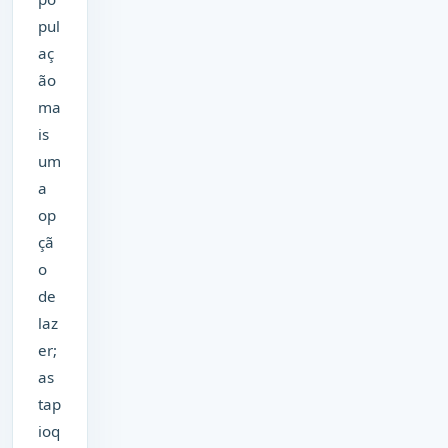
pul
aç
ão
ma
is
um
a
op
çã
o
de
laz
er;
as
tap
ioq