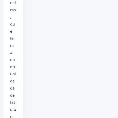
uei
ras
,
qu
e
tê
m
a
op
ort
uni
da
de
de
fat
ura
r