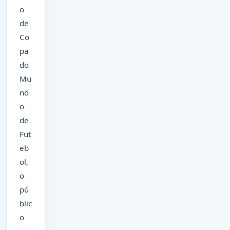
o
de
Co
pa
do
Mu
nd
o
de
Fut
eb
ol,
o
pú
blic
o