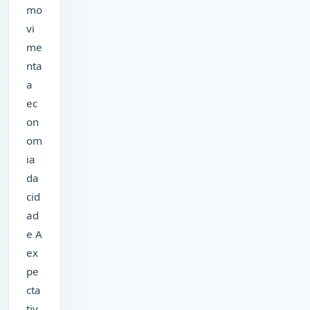
mo
vi
me
nta
a
ec
on
om
ia
da
cid
ad
e A
ex
pe
cta
tiv