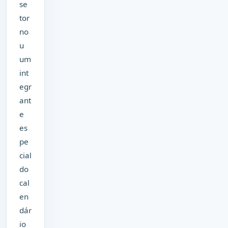
se
tor
no
u
um
int
egr
ant
e
es
pe
cial
do
cal
en
dár
io