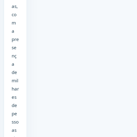
as,
co
m
a
pre
se
nç
a
de
mil
har
es
de
pe
sso
as