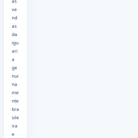
as
ve
nd
as
da
igu
ari
a
ge
nui
na
me
nte
bra
sile
ira
e