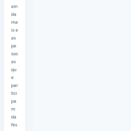
ain
da
ma
is e
as
pe
sso
as
qu
e
par
tici
pa
m
da
fes