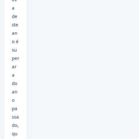
a
de
ste
an
o é
su
per
ar
a
do
an
o
pa
ssa
do,
qu