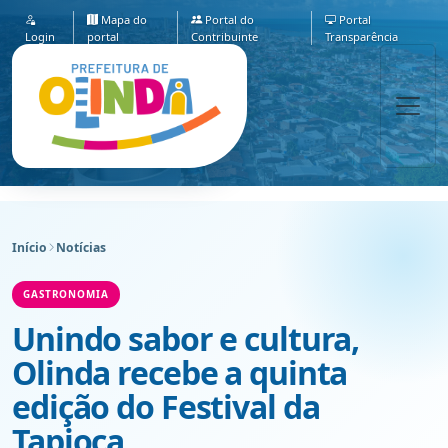
Mapa do
Portal do
Portal
Login
portal
Contribuinte
Transparência
Início
Notícias
GASTRONOMIA
Unindo sabor e cultura,
Olinda recebe a quinta
edição do Festival da
Tapioca