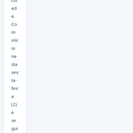
cid
ad
e.
Co
m
iníc
io
ne
sta
sex
ta-
feir
a
(2)
e
se
gui