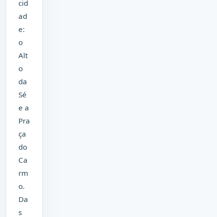
cid
ad
e:
o
Alt
o
da
Sé
e a
Pra
ça
do
Ca
rm
o.
Da
s