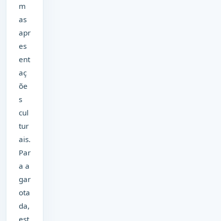
m
as
apr
es
ent
aç
õe
s
cul
tur
ais.
Par
a a
gar
ota
da,
est