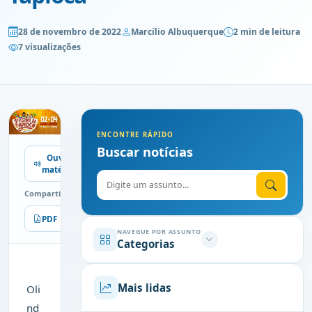
28 de novembro de 2022
Marcílio Albuquerque
2 min de leitura
7 visualizações
ENCONTRE RÁPIDO
Buscar notícias
Ouvir
matéria
Digite o assunto
Compartilhe
PDF
Imprimir
NAVEGUE POR ASSUNTO
Categorias
Mais lidas
Oli
nd