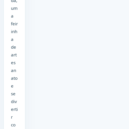
da,
um
a
feir
inh
a
de
art
es
an
ato
e
se
div
erti
r
co