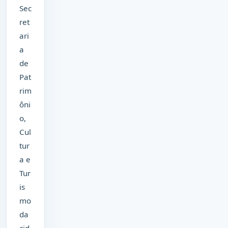
Sec
ret
ari
a
de
Pat
rim
ôni
o,
Cul
tur
a e
Tur
is
mo
da