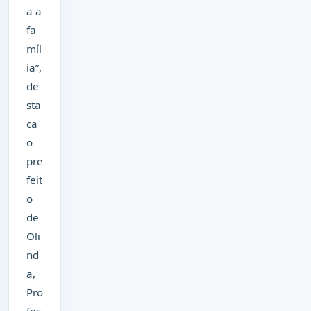
a a
fa
míl
ia”,
de
sta
ca
o
pre
feit
o
de
Oli
nd
a,
Pro