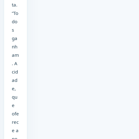
ta.
“To
do
s
ga
nh
am
. A
cid
ad
e,
qu
e
ofe
rec
e a
po