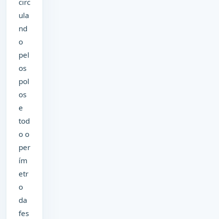
circ
ula
nd
o
pel
os
pol
os
e
tod
o o
per
ím
etr
o
da
fes