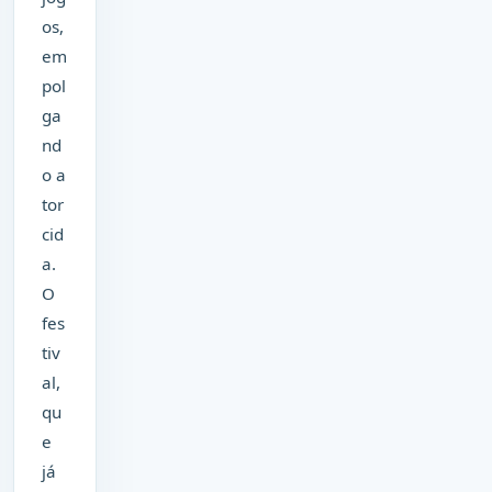
os,
em
pol
ga
nd
o a
tor
cid
a.
O
fes
tiv
al,
qu
e
já