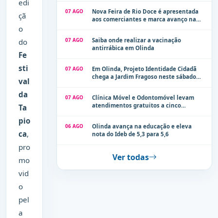
edi
07 AGO
Nova Feira de Rio Doce é apresentada
çã
aos comerciantes e marca avanço na
modernização dos espaços públicos de
o
Olinda
07 AGO
Saiba onde realizar a vacinação
do
antirrábica em Olinda
Fe
sti
07 AGO
Em Olinda, Projeto Identidade Cidadã
chega a Jardim Fragoso neste sábado
val
(8)
da
07 AGO
Clínica Móvel e Odontomóvel levam
atendimentos gratuitos a cinco
Ta
localidades de Olinda na próxima
pio
semana
06 AGO
Olinda avança na educação e eleva
ca
,
nota do Ideb de 5,3 para 5,6
pro
Ver todas
mo
vid
o
pel
a