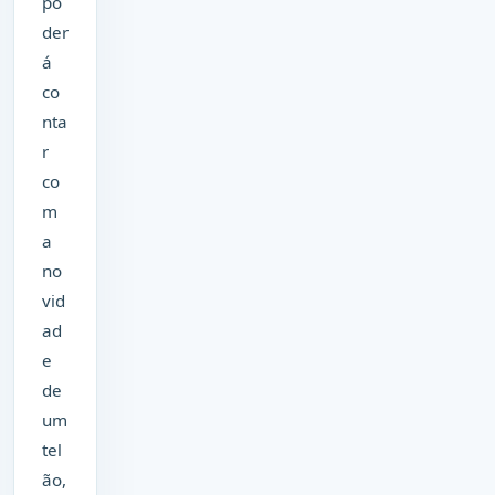
po
der
á
co
nta
r
co
m
a
no
vid
ad
e
de
um
tel
ão,