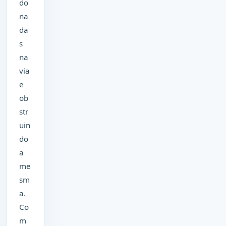
do
na
da
s
na
via
e
ob
str
uin
do
a
me
sm
a.
Co
m