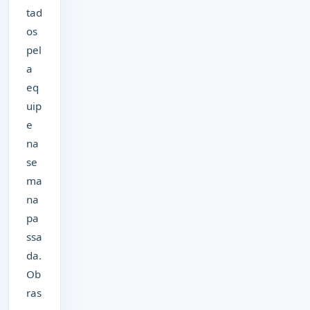
tad
os
pel
a
eq
uip
e
na
se
ma
na
pa
ssa
da.
Ob
ras