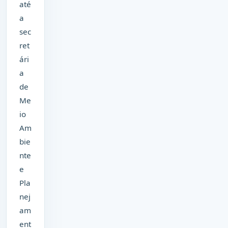
até
a
sec
ret
ári
a
de
Me
io
Am
bie
nte
e
Pla
nej
am
ent