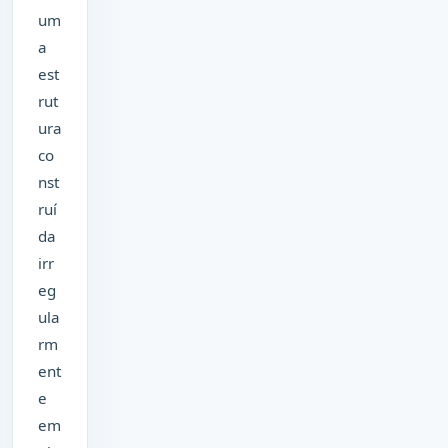
um
a
est
rut
ura
co
nst
ruí
da
irr
eg
ula
rm
ent
e
em