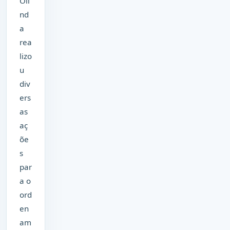
Oli
nd
a
rea
lizo
u
div
ers
as
aç
õe
s
par
a o
ord
en
am