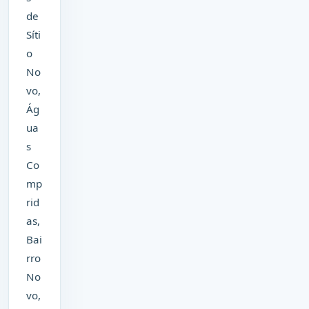
de
Síti
o
No
vo,
Ág
ua
s
Co
mp
rid
as,
Bai
rro
No
vo,