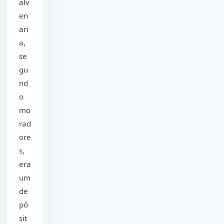
alv
en
ari
a,
se
gu
nd
o
mo
rad
ore
s,
era
um
de
pó
sit