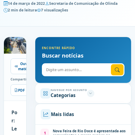
14 de março de 2022
Secretaria de Comunicação de Olinda
2 min de leitura
7 visualizações
ENCONTRE RÁPIDO
Buscar notícias
Ouvir
Digite o assunto
matéria
Compartilhe
PDF
Imprimir
NAVEGUE POR ASSUNTO
Categorias
Po
Mais lidas
r:
Le
Nova Feira de Rio Doce é apresentada aos
1