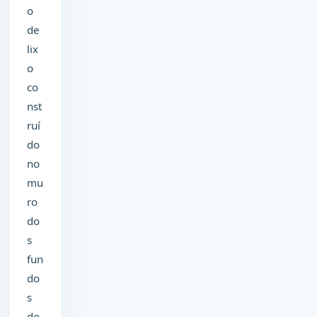
o
de
lix
o
co
nst
ruí
do
no
mu
ro
do
s
fun
do
s
do