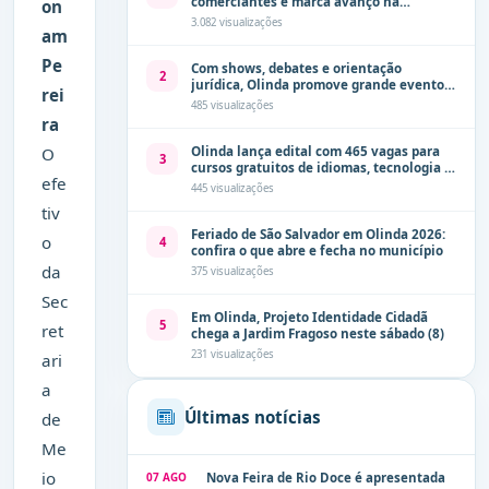
comerciantes e marca avanço na
on
modernização dos espaços públicos de
3.082 visualizações
am
Olinda
Pe
Com shows, debates e orientação
2
jurídica, Olinda promove grande evento
rei
de combate à violência contra a mulher
485 visualizações
neste sábado (8)
ra
Olinda lança edital com 465 vagas para
O
3
cursos gratuitos de idiomas, tecnologia e
efe
comunicação
445 visualizações
tiv
Feriado de São Salvador em Olinda 2026:
o
4
confira o que abre e fecha no município
da
375 visualizações
Sec
Em Olinda, Projeto Identidade Cidadã
5
ret
chega a Jardim Fragoso neste sábado (8)
231 visualizações
ari
a
Últimas notícias
de
Me
io
07 AGO
Nova Feira de Rio Doce é apresentada