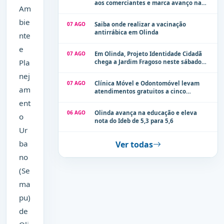
aos comerciantes e marca avanço na
Am
modernização dos espaços públicos de
Olinda
bie
07 AGO
Saiba onde realizar a vacinação
antirrábica em Olinda
nte
e
07 AGO
Em Olinda, Projeto Identidade Cidadã
Pla
chega a Jardim Fragoso neste sábado
(8)
nej
07 AGO
Clínica Móvel e Odontomóvel levam
am
atendimentos gratuitos a cinco
localidades de Olinda na próxima
ent
semana
06 AGO
Olinda avança na educação e eleva
o
nota do Ideb de 5,3 para 5,6
Ur
ba
Ver todas
no
(Se
ma
pu)
de