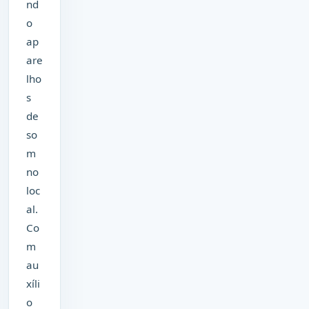
nd
o
ap
are
lho
s
de
so
m
no
loc
al.
Co
m
au
xíli
o