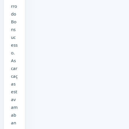
rro
do
Bo
ns
uc
ess
o.
As
car
caç
as
est
av
am
ab
an