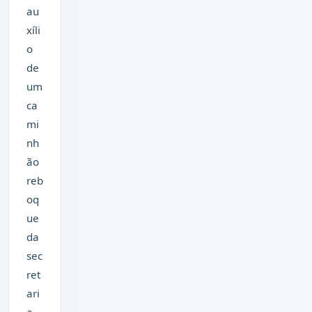
au
xíli
o
de
um
ca
mi
nh
ão
reb
oq
ue
da
sec
ret
ari