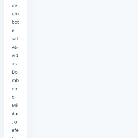
de
um
bot
e
sal
va-
vid
as
Bo
mb
eir
o
Mil
itar
, o
efe