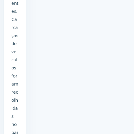
ent
es.
Ca
rca
ças
de
veí
cul
os
for
am
rec
olh
ida
s
no
bai