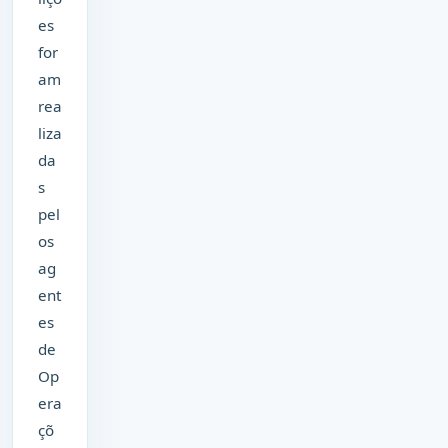
es
for
am
rea
liza
da
s
pel
os
ag
ent
es
de
Op
era
çõ