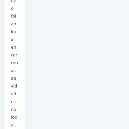
tiv
o
foi
ao
loc
al
en
cer
rou
as
ati
vid
ad
es
no
loc
al,