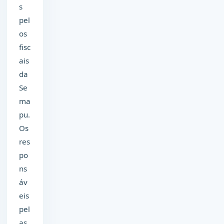
s
pel
os
fisc
ais
da
Se
ma
pu.
Os
res
po
ns
áv
eis
pel
as