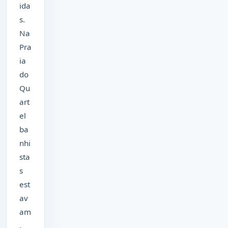
ida
s.
Na
Pra
ia
do
Qu
art
el
ba
nhi
sta
s
est
av
am
,