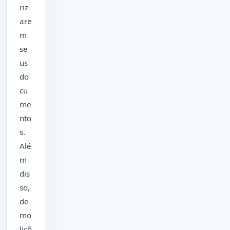
riz
are
m
se
us
do
cu
me
nto
s.
Alé
m
dis
so,
de
mo
liçõ