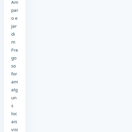
Am
par
o e
Jar
di
m
Fra
go
so
for
am
alg
un
s
loc
ais
visi