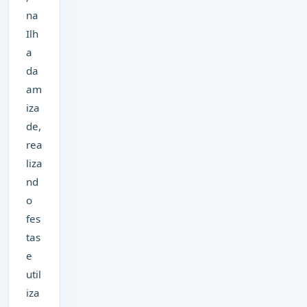
na
Ilh
a
da
am
iza
de,
rea
liza
nd
o
fes
tas
e
util
iza