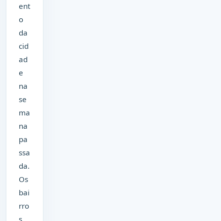
ent
o
da
cid
ad
e
na
se
ma
na
pa
ssa
da.
Os
bai
rro
s