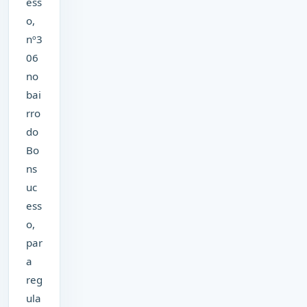
ess
o,
nº3
06
no
bai
rro
do
Bo
ns
uc
ess
o,
par
a
reg
ula