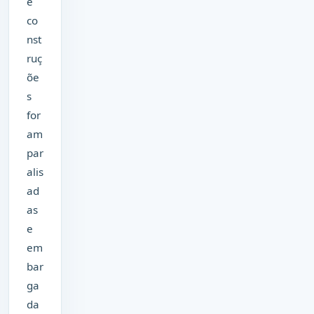
e
co
nst
ruç
õe
s
for
am
par
alis
ad
as
e
em
bar
ga
da