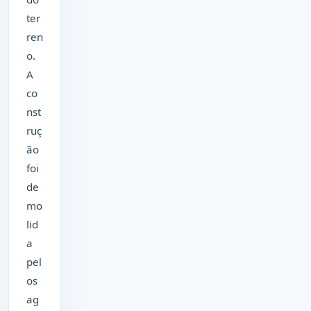
ter
ren
o.
A
co
nst
ruç
ão
foi
de
mo
lid
a
pel
os
ag