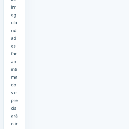
irr
eg
ula
rid
ad
es
for
am
inti
ma
do
s e
pre
cis
arã
o ir