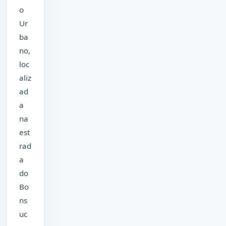
o
Ur
ba
no,
loc
aliz
ad
a
na
est
rad
a
do
Bo
ns
uc