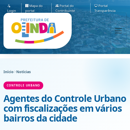
Mapa do
Portal do
Portal
Login
portal
Contribuinte
Transparência
Início
Notícias
CONTROLE URBANO
Agentes do Controle Urbano
com fiscalizações em vários
bairros da cidade