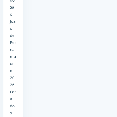
do
Sã
o
Joã
o
de
Per
na
mb
uc
o
20
26
For
a
do
s