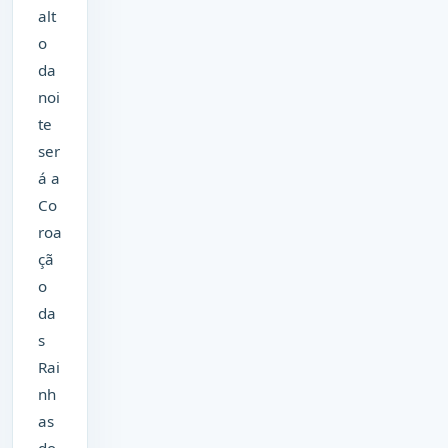
alt
o
da
noi
te
ser
á a
Co
roa
çã
o
da
s
Rai
nh
as