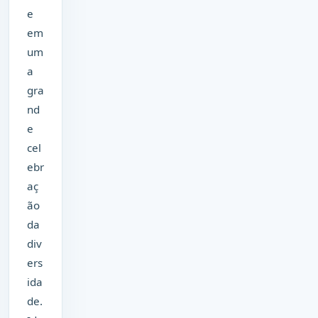
e
em
um
a
gra
nd
e
cel
ebr
aç
ão
da
div
ers
ida
de.