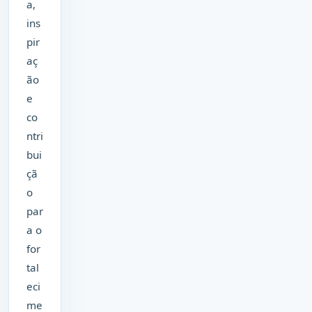
a,
ins
pir
aç
ão
e
co
ntri
bui
çã
o
par
a o
for
tal
eci
me