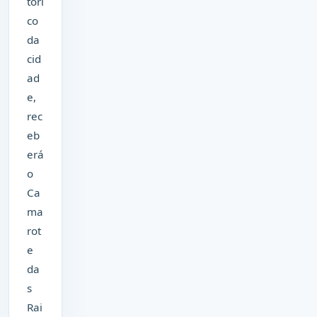
tóri
co
da
cid
ad
e,
rec
eb
erá
o
Ca
ma
rot
e
da
s
Rai