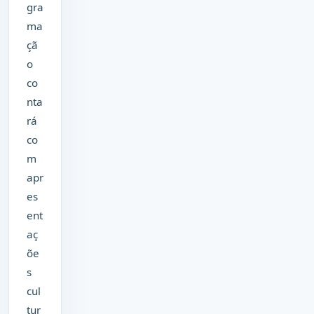
gra
ma
çã
o
co
nta
rá
co
m
apr
es
ent
aç
õe
s
cul
tur