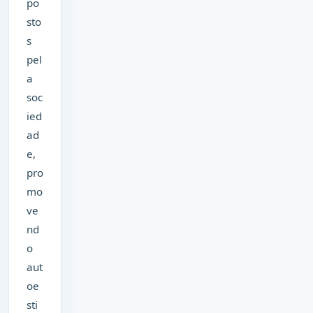
po
sto
s
pel
a
soc
ied
ad
e,
pro
mo
ve
nd
o
aut
oe
sti