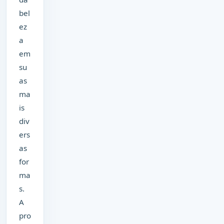
bel
ez
a
em
su
as
ma
is
div
ers
as
for
ma
s.
A
pro