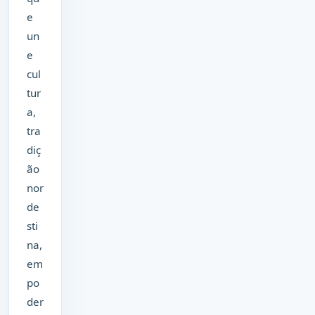
e
un
e
cul
tur
a,
tra
diç
ão
nor
de
sti
na,
em
po
der