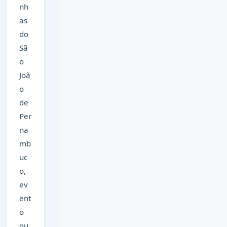
nh
as
do
Sã
o
Joã
o
de
Per
na
mb
uc
o,
ev
ent
o
qu