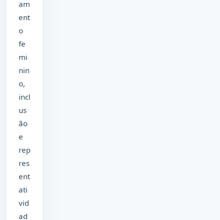
am
ent
o
fe
mi
nin
o,
incl
us
ão
e
rep
res
ent
ati
vid
ad