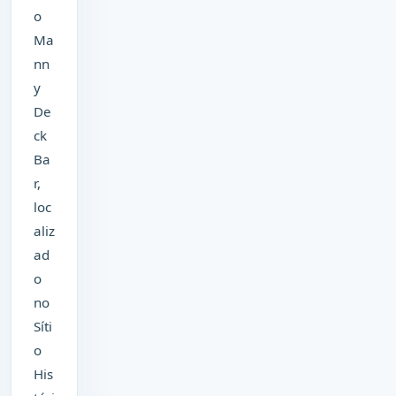
o
Ma
nn
y
De
ck
Ba
r,
loc
aliz
ad
o
no
Síti
o
His