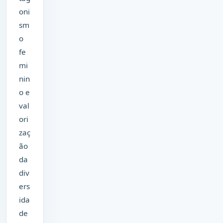
oni
sm
o
fe
mi
nin
o e
val
ori
zaç
ão
da
div
ers
ida
de