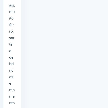
ais,
mu
ito
for
ró,
sor
tei
o
de
bri
nd
es
e
mo
me
nto