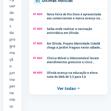
Últimas notícias
uar
da
07 AGO
Nova Feira de Rio Doce é apresentada
aos comerciantes e marca avanço na
da
modernização dos espaços públicos de
s
Olinda
07 AGO
Saiba onde realizar a vacinação
da
antirrábica em Olinda
pro
07 AGO
Em Olinda, Projeto Identidade Cidadã
gra
chega a Jardim Fragoso neste sábado
(8)
ma
07 AGO
Clínica Móvel e Odontomóvel levam
çã
atendimentos gratuitos a cinco
o
localidades de Olinda na próxima
semana
jun
06 AGO
Olinda avança na educação e eleva
nota do Ideb de 5,3 para 5,6
ina
per
Ver todas
na
mb
uc