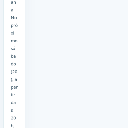
an
a.
No
pró
xi
mo
sá
ba
do
(20
), a
par
tir
da
s
20
h,