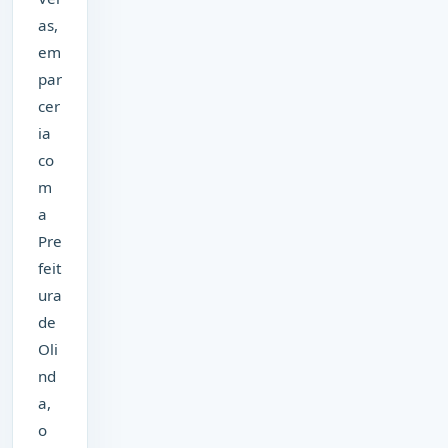
as,
em
par
cer
ia
co
m
a
Pre
feit
ura
de
Oli
nd
a,
o