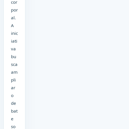
cor
por
al.
A
inic
iati
va
bu
sca
am
pli
ar
o
de
bat
e
so