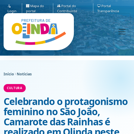
Mapa do
Portal do
Portal
Login
portal
Contribuinte
Transparência
Início
Notícias
CULTURA
Celebrando o protagonismo
feminino no São João,
Camarote das Rainhas é
realizado em Olinda neste