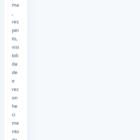
ma
,
res
pei
to,
visi
bili
da
de
e
rec
on
he
ci
me
nto
da