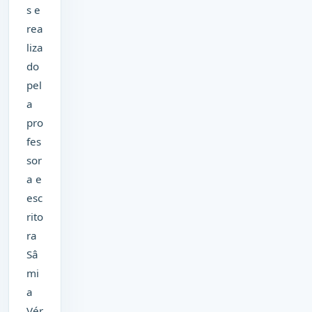
s e
rea
liza
do
pel
a
pro
fes
sor
a e
esc
rito
ra
Sâ
mi
a
Vér