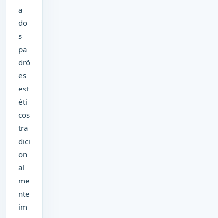
a
do
s
pa
drõ
es
est
éti
cos
tra
dici
on
al
me
nte
im