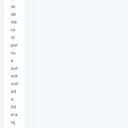
se
de
sta
ca
m
por
su
a
aut
ent
icid
ad
e,
lid
era
nç