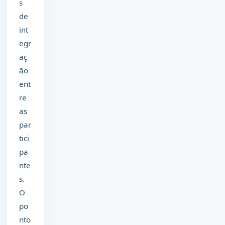
s
de
int
egr
aç
ão
ent
re
as
par
tici
pa
nte
s.
O
po
nto