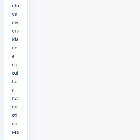
nto
da
div
ers
ida
de
e
da
cul
tur
a
nor
de
sti
na.
Ma