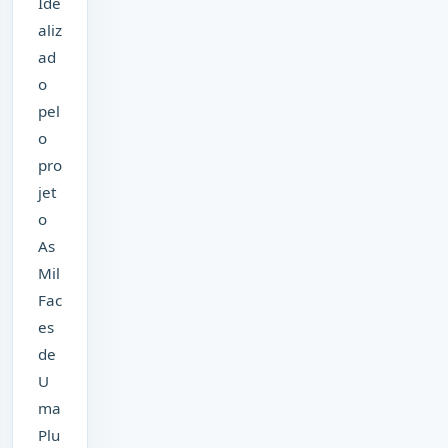
Ide
aliz
ad
o
pel
o
pro
jet
o
As
Mil
Fac
es
de
U
ma
Plu