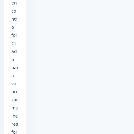
en
co
ntr
o
foi
cri
ad
o
par
a
val
ori
zar
mu
lhe
res
for