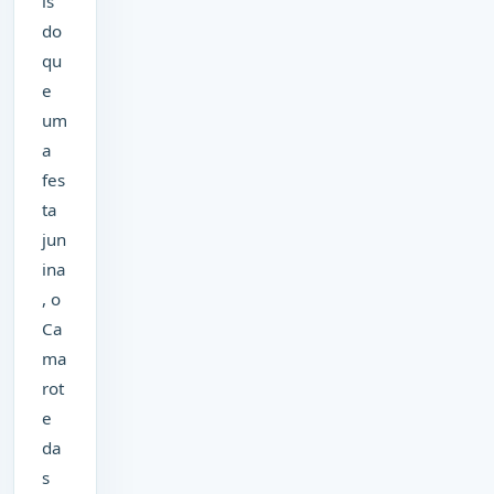
is
do
qu
e
um
a
fes
ta
jun
ina
, o
Ca
ma
rot
e
da
s