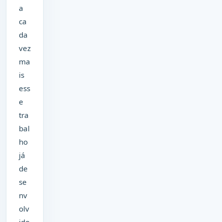
a
ca
da
vez
ma
is
ess
e
tra
bal
ho
já
de
se
nv
olv