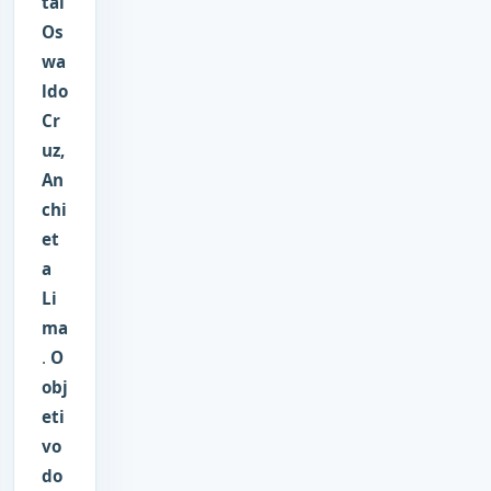
tal
Os
wa
ldo
Cr
uz,
An
chi
et
a
Li
ma
.
O
obj
eti
vo
do