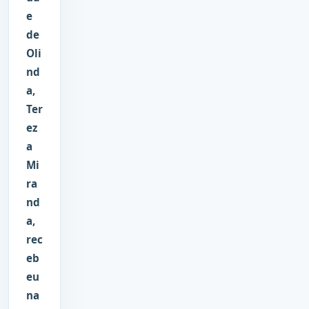
e
de
Oli
nd
a,
Ter
ez
a
Mi
ra
nd
a,
rec
eb
eu
na