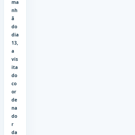
ma
nh
ã
do
dia
13,
a
vis
ita
do
co
or
de
na
do
r
da