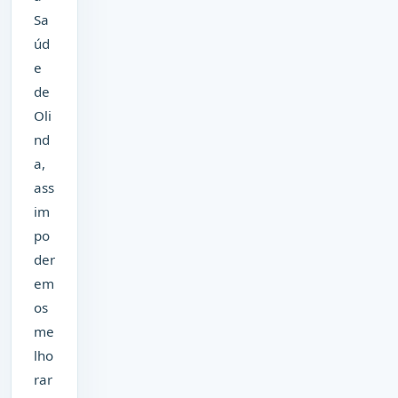
Sa
úd
e
de
Oli
nd
a,
ass
im
po
der
em
os
me
lho
rar