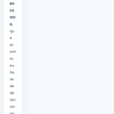
en
co
ntr
o
,
qu
e
ac
ont
ec
eu
na
se
de
da
Sec
ret
ari