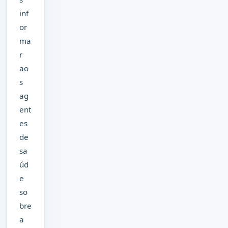
inf
or
ma
r
ao
s
ag
ent
es
de
sa
úd
e
so
bre
a