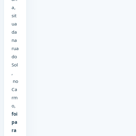
a,
sit
ua
da
na
rua
do
Sol
,
no
Ca
rm
o,
foi
pa
ra