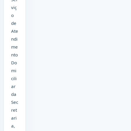
viç
o
de
Ate
ndi
me
nto
Do
mi
cili
ar
da
Sec
ret
ari
a,