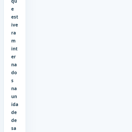
qu
e
est
ive
ra
m
int
er
na
do
s
na
un
ida
de
de
sa