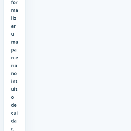
for
ma
liz
ar
u
ma
pa
rce
ria
no
int
uit
o
de
cui
da
r,