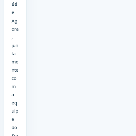
úd
e
.
Ag
ora
,
jun
ta
me
nte
co
m
a
eq
uip
e
do
Ser