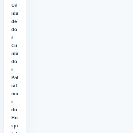
Un
ida
de
do
s
Cu
ida
do
s
Pal
iat
ivo
s
do
Ho
spi