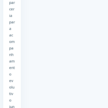
par
cer
ia
par
a
ac
om
pa
nh
am
ent
o
ev
olu
tiv
o
jun