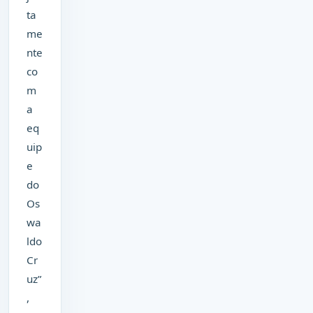
ta
me
nte
co
m
a
eq
uip
e
do
Os
wa
ldo
Cr
uz”
,