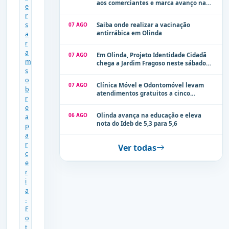
aos comerciantes e marca avanço na
modernização dos espaços públicos de
Olinda
07 AGO
Saiba onde realizar a vacinação
antirrábica em Olinda
07 AGO
Em Olinda, Projeto Identidade Cidadã
chega a Jardim Fragoso neste sábado
(8)
07 AGO
Clínica Móvel e Odontomóvel levam
atendimentos gratuitos a cinco
localidades de Olinda na próxima
semana
06 AGO
Olinda avança na educação e eleva
nota do Ideb de 5,3 para 5,6
Ver todas