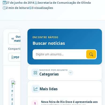
27 de junho de 2014
Secretaria de Comunicação de Olinda
2 min de leitura
3 visualizações
Ouvir
ENCONTRE RÁPIDO
matéria
Buscar notícias
Compartilhe
Digite o assunto
PDF
Imprimir
NAVEGUE POR ASSUNTO
Categorias
Mais lidas
Nova Feira de Rio Doce é apresentada aos
1