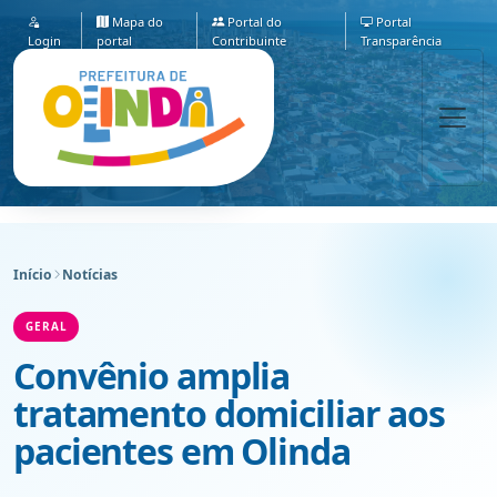
Mapa do
Portal do
Portal
Login
portal
Contribuinte
Transparência
Início
Notícias
GERAL
Convênio amplia
tratamento domiciliar aos
pacientes em Olinda