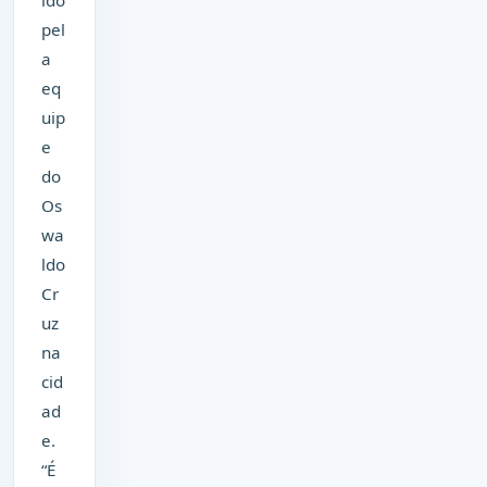
ido
pel
a
eq
uip
e
do
Os
wa
ldo
Cr
uz
na
cid
ad
e.
“É