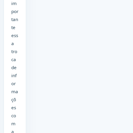
im
por
tan
te
ess
a
tro
ca
de
inf
or
ma
çõ
es
co
m
a