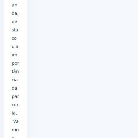
an
da,
de
sta
co
u a
im
por
tân
cia
da
par
cer
ia.
“Va
mo
s