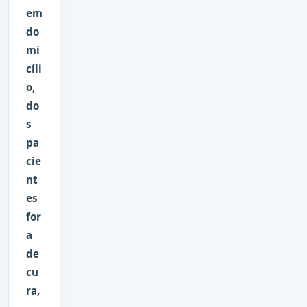
em
do
mi
cíli
o,
do
s
pa
cie
nt
es
for
a
de
cu
ra,