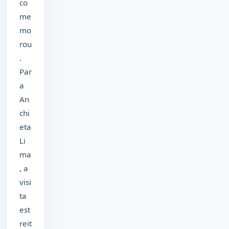
co
me
mo
rou
.
Par
a
An
chi
eta
Li
ma
, a
visi
ta
est
reit