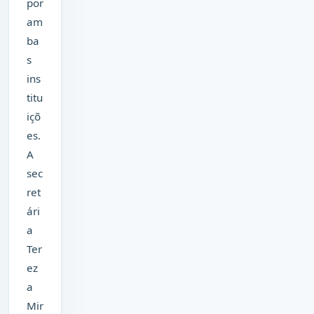
por
am
ba
s
ins
titu
içõ
es.
A
sec
ret
ári
a
Ter
ez
a
Mir