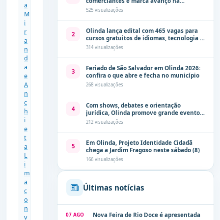
comerciantes e marca avanço na
modernização dos espaços públicos de
525 visualizações
Olinda
Olinda lança edital com 465 vagas para
2
cursos gratuitos de idiomas, tecnologia e
comunicação
314 visualizações
Feriado de São Salvador em Olinda 2026:
3
confira o que abre e fecha no município
268 visualizações
Com shows, debates e orientação
4
jurídica, Olinda promove grande evento
de combate à violência contra a mulher
212 visualizações
neste sábado (8)
Em Olinda, Projeto Identidade Cidadã
5
chega a Jardim Fragoso neste sábado (8)
166 visualizações
Últimas notícias
07 AGO
Nova Feira de Rio Doce é apresentada