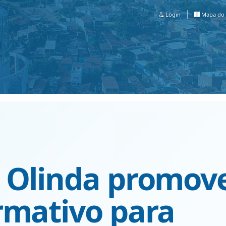
Login
Mapa do 
 Olinda promov
rmativo para