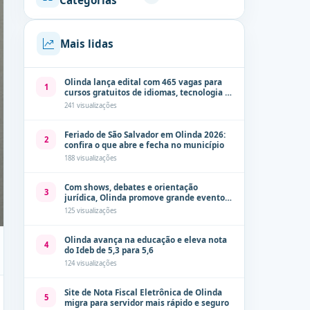
Categorias
Mais lidas
Olinda lança edital com 465 vagas para
1
cursos gratuitos de idiomas, tecnologia e
comunicação
241 visualizações
Feriado de São Salvador em Olinda 2026:
2
confira o que abre e fecha no município
188 visualizações
Com shows, debates e orientação
3
jurídica, Olinda promove grande evento
de combate à violência contra a mulher
125 visualizações
neste sábado (8)
Olinda avança na educação e eleva nota
4
do Ideb de 5,3 para 5,6
124 visualizações
Site de Nota Fiscal Eletrônica de Olinda
5
migra para servidor mais rápido e seguro