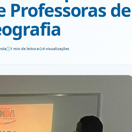
e Professoras de
eografia
inda
1 min de leitura
4 visualizações