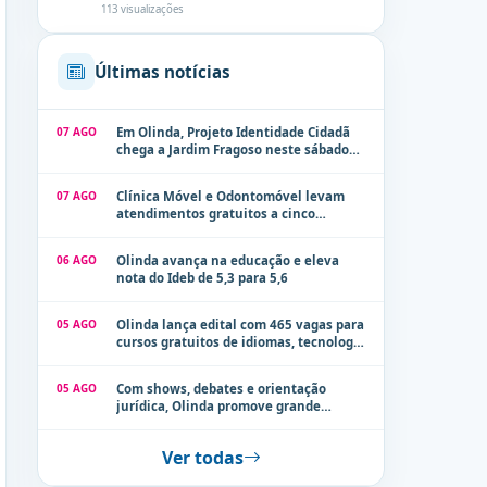
113 visualizações
Últimas notícias
07 AGO
Em Olinda, Projeto Identidade Cidadã
chega a Jardim Fragoso neste sábado
(8)
07 AGO
Clínica Móvel e Odontomóvel levam
atendimentos gratuitos a cinco
localidades de Olinda na próxima
semana
06 AGO
Olinda avança na educação e eleva
nota do Ideb de 5,3 para 5,6
05 AGO
Olinda lança edital com 465 vagas para
cursos gratuitos de idiomas, tecnologia
e comunicação
05 AGO
Com shows, debates e orientação
jurídica, Olinda promove grande
evento de combate à violência contra a
mulher neste sábado (8)
Ver todas