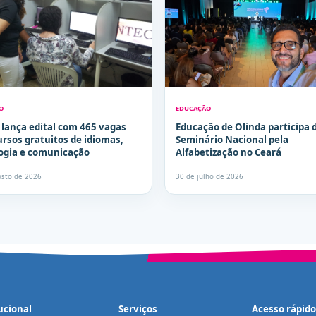
O
EDUCAÇÃO
 lança edital com 465 vagas
Educação de Olinda participa 
ursos gratuitos de idiomas,
Seminário Nacional pela
ogia e comunicação
Alfabetização no Ceará
osto de 2026
30 de julho de 2026
ucional
Serviços
Acesso rápido