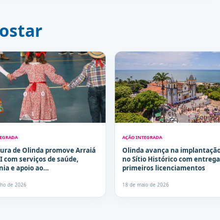
ostar
TEGRADA
AÇÃO INTEGRADA
tura de Olinda promove Arraiá
Olinda avança na implantação
I com serviços de saúde,
no Sítio Histórico com entrega
nia e apoio ao
primeiros licenciamentos
olvimento infantil
nho de 2026
18 de maio de 2026