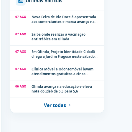
Últimas notícias
07 AGO
Nova Feira de Rio Doce é apresentada
aos comerciantes e marca avanço na
modernização dos espaços públicos de
Olinda
07 AGO
Saiba onde realizar a vacinação
antirrábica em Olinda
07 AGO
Em Olinda, Projeto Identidade Cidadã
chega a Jardim Fragoso neste sábado
(8)
07 AGO
Clínica Móvel e Odontomóvel levam
atendimentos gratuitos a cinco
localidades de Olinda na próxima
semana
06 AGO
Olinda avança na educação e eleva
nota do Ideb de 5,3 para 5,6
Ver todas