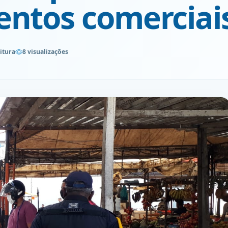
entos comerciai
itura
8 visualizações