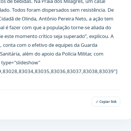
os de bebidas. Na Praia dos Milagres, um casal
ado. Todos foram dispersados sem resistência. De
idadã de Olinda, Antônio Pereira Neto, a ação tem
pal é fazer com que a população torne-se aliada do
ue este momento crítico seja superado”, explicou. A
, conta com o efetivo de equipes da Guarda
Sanitária, além do apoio da Polícia Militar, com
ry type="slideshow"
9,83028,83034,83035,83036,83037,83038,83039"]
Copiar link