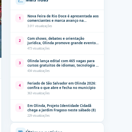
Nova Feira de Rio Doce é apresentada aos
1
comerciantes e marca avanço na
modernização dos espaços públicos de
3.011 visualizações
Olinda
Com shows, debates e orientação
2
jurídica, Olinda promove grande evento
de combate à violência contra a mulher
473 visualizações
neste sábado (8)
Olinda lança edital com 465 vagas para
3
cursos gratuitos de idiomas, tecnologia e
comunicação
434 visualizações
Feriado de São Salvador em Olinda 2026:
4
confira o que abre e fecha no município
363 visualizações
Em Olinda, Projeto Identidade Cidadã
5
chega a Jardim Fragoso neste sábado (8)
229 visualizações