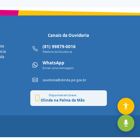
Canais da Ouvidoria
nte
(81) 99879-0016
ncia
Telefone da Ouvidoria
nda
WhatsApp
Enviar uma mensagem
ouvidoria@olinda.pe.gov.br
Disponível em breve
Olinda na Palma da Mão