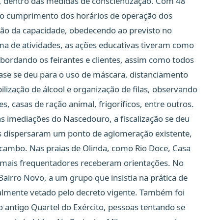
o, dentro das medidas de conscientização. Com 48
 o cumprimento dos horários de operação dos
ção da capacidade, obedecendo ao previsto no
ma de atividades, as ações educativas tiveram como
 abordando os feirantes e clientes, assim como todos
ase se deu para o uso de máscara, distanciamento
bilização de álcool e organização de filas, observando
, casas de ração animal, frigoríficos, entre outros.
as imediações do Nascedouro, a fiscalização se deu
pes dispersaram um ponto de aglomeração existente,
scambo. Nas praias de Olinda, como Rio Doce, Casa
demais frequentadores receberam orientações. No
airro Novo, a um grupo que insistia na prática de
ualmente vetado pelo decreto vigente. Também foi
 do antigo Quartel do Exército, pessoas tentando se