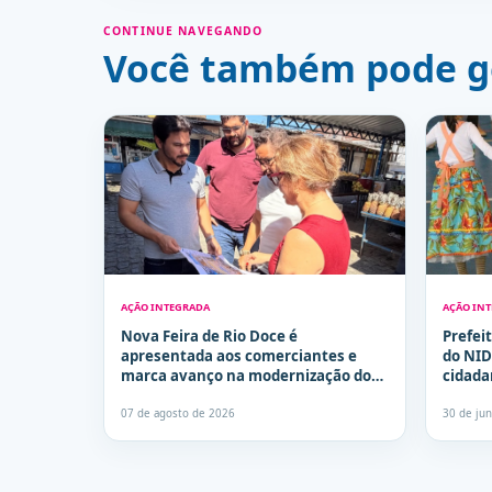
CONTINUE NAVEGANDO
Você também pode g
AÇÃO INTEGRADA
AÇÃO IN
Nova Feira de Rio Doce é
Prefei
apresentada aos comerciantes e
do NID
marca avanço na modernização dos
cidada
espaços públicos de Olinda
desenv
07 de agosto de 2026
30 de ju