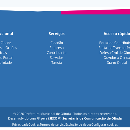
ucional
Serviços
Acesso rápido
 Cidade
Cidadão
Portal do Contribui
as e Órgãos
Empresa
Portal da Transparê
ícias
Contribuinte
Defesa Civil de Oli
o Portal
Servidor
Ouvidoria Olinda
bilidade
Turista
Diário Oficial
© 2026 Prefeitura Municipal de Olinda · Todos os direitos reservados.
Desenvolvido com 💙 pela
(SECOM) Secretaria de Comunicação de Olinda
Privacidade
Cookies
Termos de serviço
Exclusão de dados
Configurar cookies