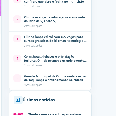
confira o que abre e fecha no município
31 visualizações
Olinda avança na educação e eleva nota
2
do Ideb de 5,3 para 5,6
29 visualizações
Olinda lança edital com 465 vagas para
3
cursos gratuitos de idiomas, tecnologia e
comunicação
24 visualizações
Com shows, debates e orientação
4
jurídica, Olinda promove grande evento
de combate à violência contra a mulher
21 visualizações
neste sábado (8)
Guarda Municipal de Olinda realiza ações
5
de segurança e ordenamento na cidade
16 visualizações
Últimas notícias
06 AGO
Olinda avança na educação e eleva