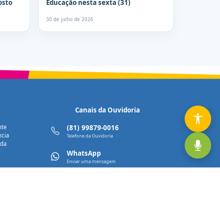
osto
Educação nesta sexta (31)
30 de julho de 2026
Canais da Ouvidoria
nte
(81) 99879-0016
ncia
Telefone da Ouvidoria
nda
WhatsApp
Enviar uma mensagem
ouvidoria@olinda.pe.gov.br
Disponível em breve
Olinda na Palma da Mão