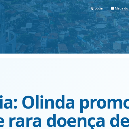
Login
Mapa do 
ia: Olinda prom
 rara doença de