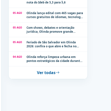
nota do Ideb de 5,3 para 5,6
05 AGO
Olinda lança edital com 465 vagas para
cursos gratuitos de idiomas, tecnologia
e comunicação
05 AGO
Com shows, debates e orientação
jurídica, Olinda promove grande
evento de combate à violência contra a
mulher neste sábado (8)
05 AGO
Feriado de São Salvador em Olinda
2026: confira o que abre e fecha no
município
04 AGO
Olinda reforça limpeza urbana em
pontos estratégicos da cidade durante
período de chuvas
Ver todas