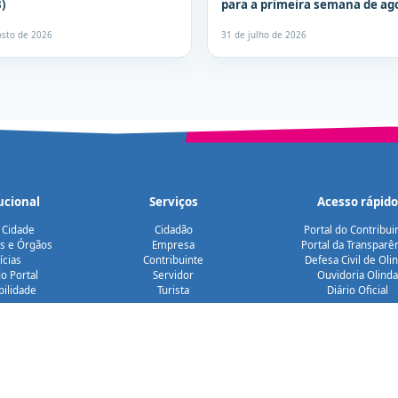
3)
para a primeira semana de ag
osto de 2026
31 de julho de 2026
ucional
Serviços
Acesso rápido
 Cidade
Cidadão
Portal do Contribui
as e Órgãos
Empresa
Portal da Transparê
ícias
Contribuinte
Defesa Civil de Oli
o Portal
Servidor
Ouvidoria Olinda
bilidade
Turista
Diário Oficial