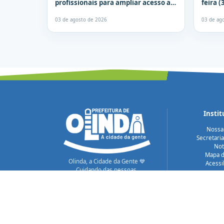
profissionais para ampliar acesso a
feira (
especialistas
03 de agosto de 2026
03 de ag
Instit
Nossa
Secretari
Not
Mapa d
Olinda, a Cidade da Gente 💙
Acessi
Cuidando das pessoas.