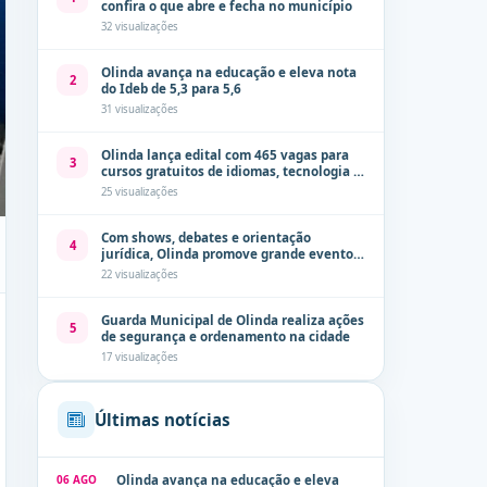
confira o que abre e fecha no município
32 visualizações
Olinda avança na educação e eleva nota
2
do Ideb de 5,3 para 5,6
31 visualizações
Olinda lança edital com 465 vagas para
3
cursos gratuitos de idiomas, tecnologia e
comunicação
25 visualizações
Com shows, debates e orientação
4
jurídica, Olinda promove grande evento
de combate à violência contra a mulher
22 visualizações
neste sábado (8)
Guarda Municipal de Olinda realiza ações
5
de segurança e ordenamento na cidade
17 visualizações
Últimas notícias
06 AGO
Olinda avança na educação e eleva