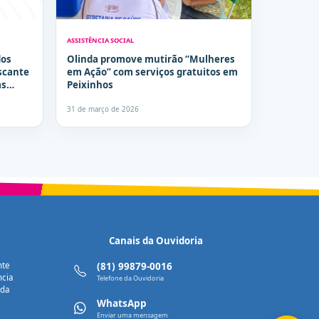
ASSISTÊNCIA SOCIAL
dos
Olinda promove mutirão “Mulheres
escante
em Ação” com serviços gratuitos em
as
Peixinhos
ontrole
31 de março de 2026
Canais da Ouvidoria
nte
(81) 99879-0016
ncia
Telefone da Ouvidoria
nda
WhatsApp
Enviar uma mensagem