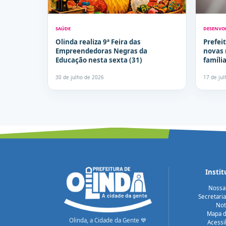
SAÚDE
DESENVO
Olinda realiza 9ª Feira das
Prefei
Empreendedoras Negras da
novas 
Educação nesta sexta (31)
famíli
Único
30 de julho de 2026
17 de ju
Instit
Nossa
Secretari
Not
Mapa d
Olinda, a Cidade da Gente 💙
Acessi