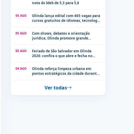
nota do Ideb de 5,3 para 5,6
05 AGO
Olinda lança edital com 465 vagas para
cursos gratuitos de idiomas, tecnologia
e comunicação
05 AGO
Com shows, debates e orientação
jurídica, Olinda promove grande
evento de combate à violência contra a
mulher neste sábado (8)
05 AGO
Feriado de São Salvador em Olinda
2026: confira o que abre e fecha no
município
04 AGO
Olinda reforça limpeza urbana em
pontos estratégicos da cidade durante
período de chuvas
Ver todas