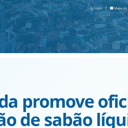
Login
Mapa do 
nda promove ofic
ão de sabão líq