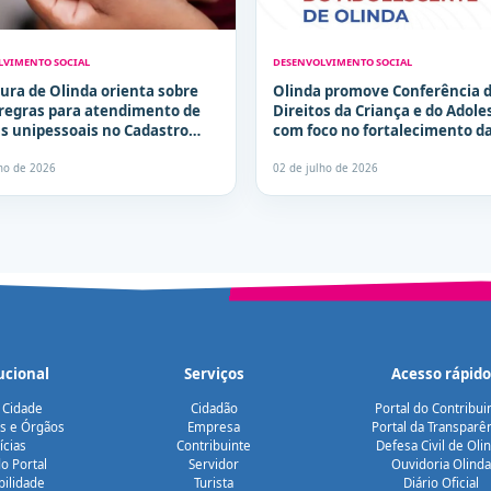
LVIMENTO SOCIAL
DESENVOLVIMENTO SOCIAL
tura de Olinda orienta sobre
Olinda promove Conferência 
regras para atendimento de
Direitos da Criança e do Adol
as unipessoais no Cadastro
com foco no fortalecimento d
ações de proteção, defesa e c
social
lho de 2026
02 de julho de 2026
ucional
Serviços
Acesso rápido
 Cidade
Cidadão
Portal do Contribui
as e Órgãos
Empresa
Portal da Transparê
ícias
Contribuinte
Defesa Civil de Oli
o Portal
Servidor
Ouvidoria Olinda
bilidade
Turista
Diário Oficial