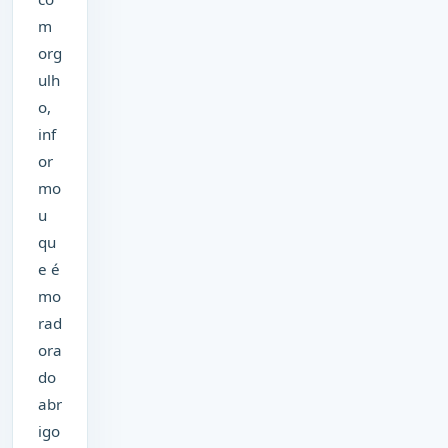
m
org
ulh
o,
inf
or
mo
u
qu
e é
mo
rad
ora
do
abr
igo