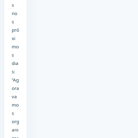
s
no
s
pró
xi
mo
s
dia
s:
“Ag
ora
va
mo
s
org
ani