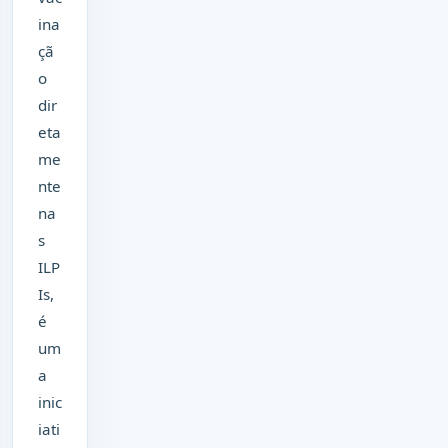
ina
çã
o
dir
eta
me
nte
na
s
ILP
Is,
é
um
a
inic
iati