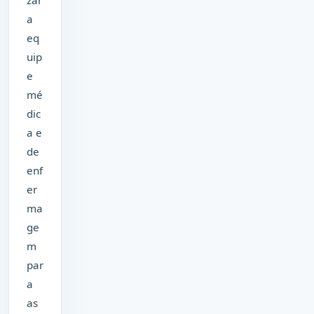
zar
a
eq
uip
e
mé
dic
a e
de
enf
er
ma
ge
m
par
a
as