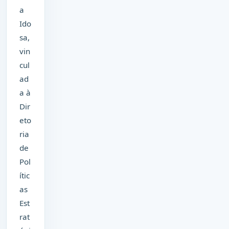
a
Ido
sa,
vin
cul
ad
a à
Dir
eto
ria
de
Pol
ític
as
Est
rat