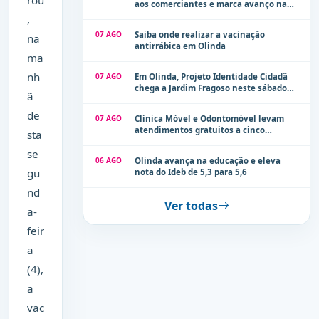
rou
aos comerciantes e marca avanço na
modernização dos espaços públicos de
,
Olinda
07 AGO
Saiba onde realizar a vacinação
na
antirrábica em Olinda
ma
nh
07 AGO
Em Olinda, Projeto Identidade Cidadã
chega a Jardim Fragoso neste sábado
ã
(8)
de
07 AGO
Clínica Móvel e Odontomóvel levam
atendimentos gratuitos a cinco
sta
localidades de Olinda na próxima
se
semana
06 AGO
Olinda avança na educação e eleva
gu
nota do Ideb de 5,3 para 5,6
nd
Ver todas
a-
feir
a
(4),
a
vac