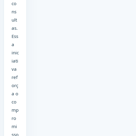
co
ns
ult
as.
Ess
a
inic
iati
va
ref
orç
a o
co
mp
ro
mi
sso