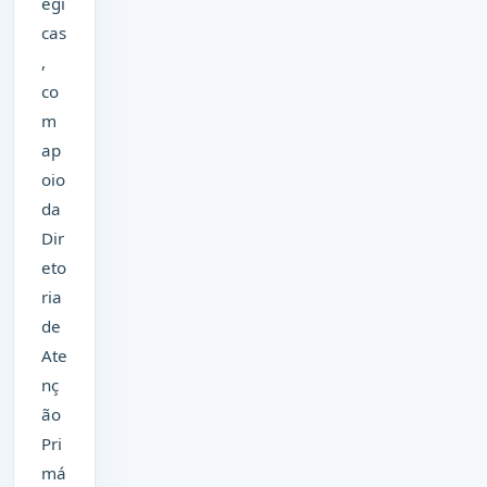
égi
cas
,
co
m
ap
oio
da
Dir
eto
ria
de
Ate
nç
ão
Pri
má