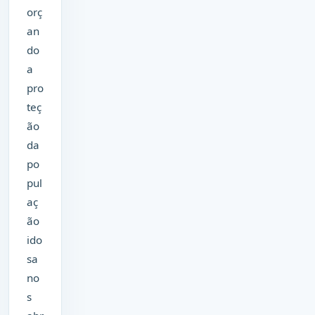
orç
an
do
a
pro
teç
ão
da
po
pul
aç
ão
ido
sa
no
s