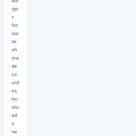
abr
igo
s
No
ssa
Se
nh
ora
de
Lo
urd
es,
loc
aliz
ad
o
na