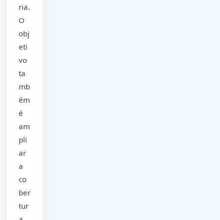
ria.
O
obj
eti
vo
ta
mb
ém
é
am
pli
ar
a
co
ber
tur
a