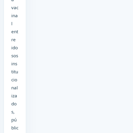
vac
ina
l
ent
re
ido
sos
ins
titu
cio
nal
iza
do
s,
pú
blic