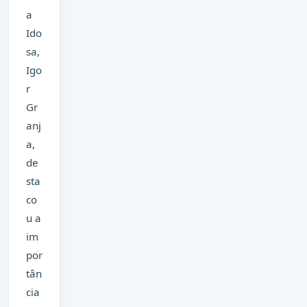
a
Ido
sa,
Igo
r
Gr
anj
a,
de
sta
co
u a
im
por
tân
cia