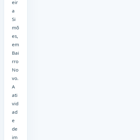
eir
a
Si
mõ
es,
em
Bai
rro
No
vo.
A
ati
vid
ad
e
de
im