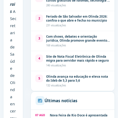
cursos gratuitos de idiomas, tecnologia e
rai
comunicação
280 visualizações
s
A
Feriado de São Salvador em Olinda 2026:
Sec
2
confira o que abre e fecha no município
ret
231 visualizações
ari
Com shows, debates e orientação
3
a
jurídica, Olinda promove grande evento
de combate à violência contra a mulher
168 visualizações
de
neste sábado (8)
Sa
Site de Nota Fiscal Eletrônica de Olinda
4
migra para servidor mais rápido e seguro
úd
146 visualizações
e
de
Olinda avança na educação e eleva nota
5
do Ideb de 5,3 para 5,6
Oli
132 visualizações
nd
a
Últimas notícias
en
cer
07 AGO
Nova Feira de Rio Doce é apresentada