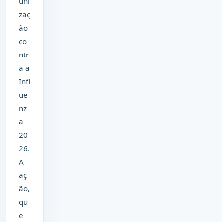
uni
zaç
ão
co
ntr
a a
Infl
ue
nz
a
20
26.
A
aç
ão,
qu
e