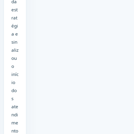
da
est
rat
égi
a e
sin
aliz
ou
o
iníc
io
do
s
ate
ndi
me
nto