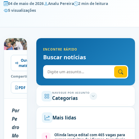
04 de maio de 2026
Analu Pereira
2 min de leitura
5 visualizações
ENCONTRE RÁPIDO
Buscar notícias
Ouvir
matéria
Digite o assunto
Compartilhe
PDF
Imprimir
NAVEGUE POR ASSUNTO
Categorias
Por
Mais lidas
Pe
dro
Olinda lança edital com 465 vagas para
Mo
1