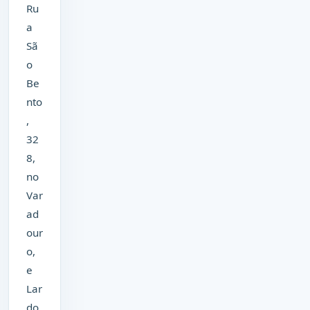
Ru
a
Sã
o
Be
nto
,
32
8,
no
Var
ad
our
o,
e
Lar
do