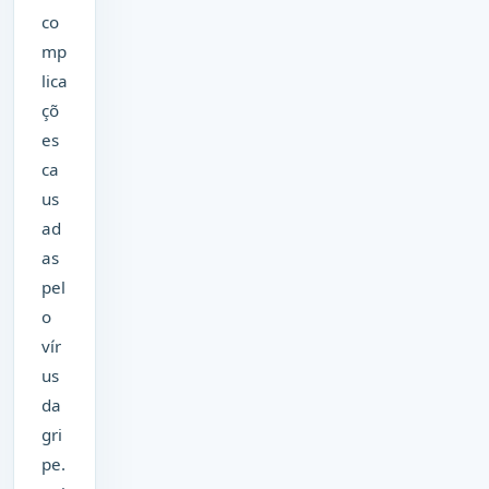
co
mp
lica
çõ
es
ca
us
ad
as
pel
o
vír
us
da
gri
pe.