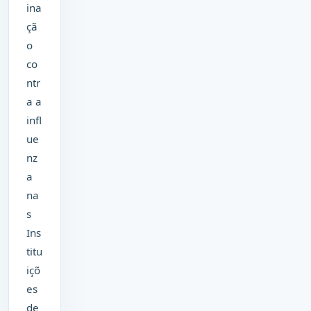
ina
çã
o
co
ntr
a a
infl
ue
nz
a
na
s
Ins
titu
içõ
es
de