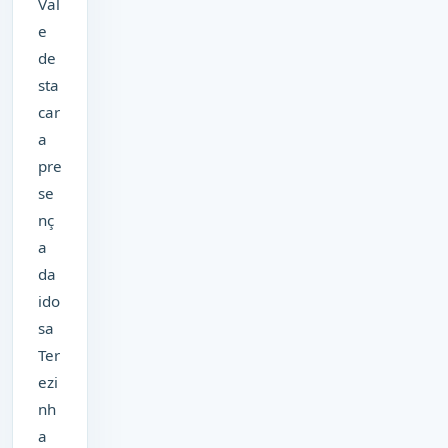
Val
e
de
sta
car
a
pre
se
nç
a
da
ido
sa
Ter
ezi
nh
a