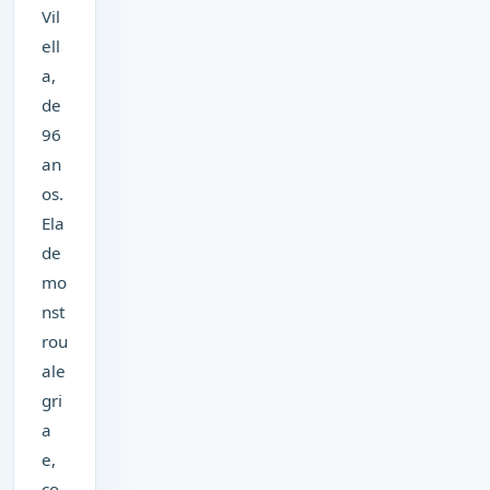
Vil
ell
a,
de
96
an
os.
Ela
de
mo
nst
rou
ale
gri
a
e,
co