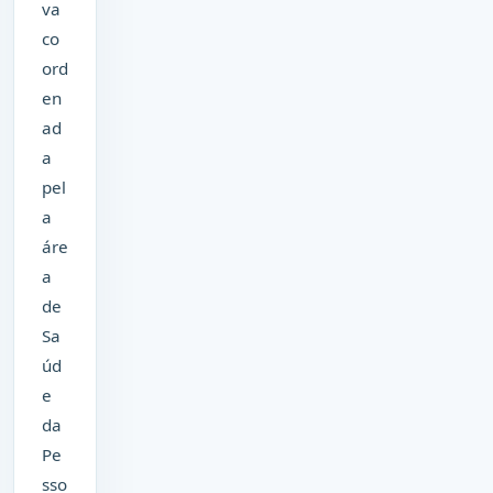
va
co
ord
en
ad
a
pel
a
áre
a
de
Sa
úd
e
da
Pe
sso