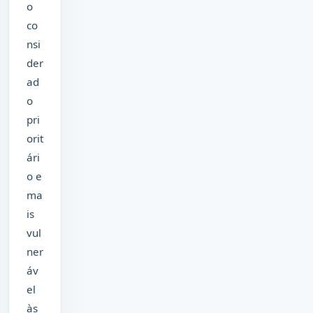
o
co
nsi
der
ad
o
pri
orit
ári
o e
ma
is
vul
ner
áv
el
às