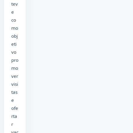
tev
e
co
mo
obj
eti
vo
pro
mo
ver
visi
tas
e
ofe
rta
r
vac