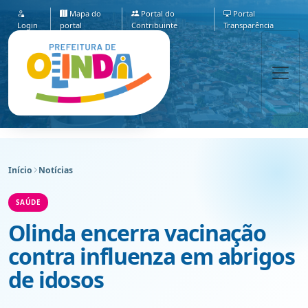
Mapa do
Portal do
Portal
Login
portal
Contribuinte
Transparência
Início
Notícias
SAÚDE
Olinda encerra vacinação
contra influenza em abrigos
de idosos