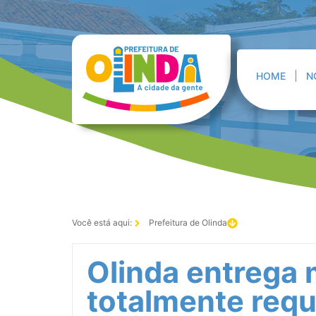
HOME
N
Você está aqui:
Prefeitura de Olinda
Olinda entrega 
totalmente requ