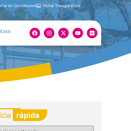
rtal do Contribuinte
Portal Transparência
ÍCIAS
ícia
rápida