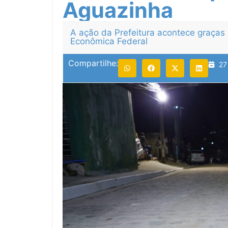
Aguazinha
A ação da Prefeitura acontece graças 
Econômica Federal
Compartilhe:
27