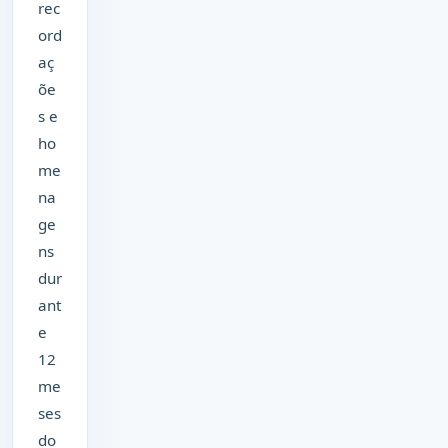
rec
ord
aç
õe
s e
ho
me
na
ge
ns
dur
ant
e
12
me
ses
do