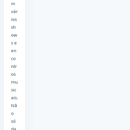
m
vár
ios
sh
ow
s e
en
co
ntr
os
mu
sic
ais.
Nã
o
só
da