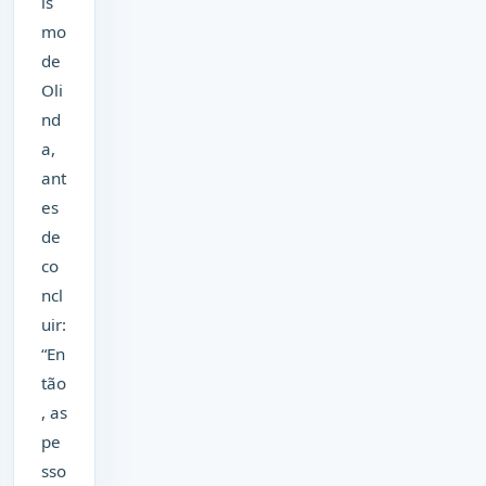
is
mo
de
Oli
nd
a,
ant
es
de
co
ncl
uir:
“En
tão
, as
pe
sso