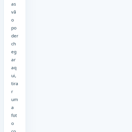
as
vã
o
po
der
ch
eg
ar
aq
ui,
tira
r
um
a
fot
o
co