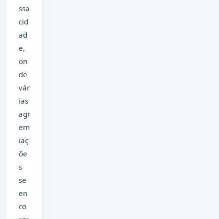
ssa
cid
ad
e,
on
de
vár
ias
agr
em
iaç
õe
s
se
en
co