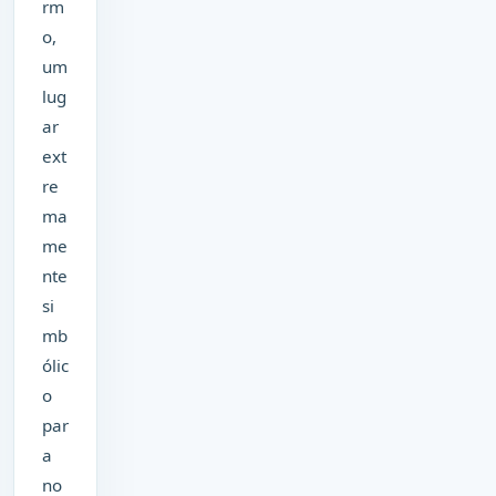
rm
o,
um
lug
ar
ext
re
ma
me
nte
si
mb
ólic
o
par
a
no