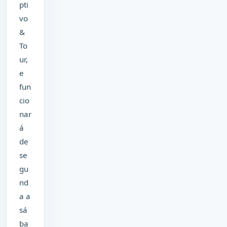
pti
vo
&
To
ur,
e
fun
cio
nar
á
de
se
gu
nd
a a
sá
ba