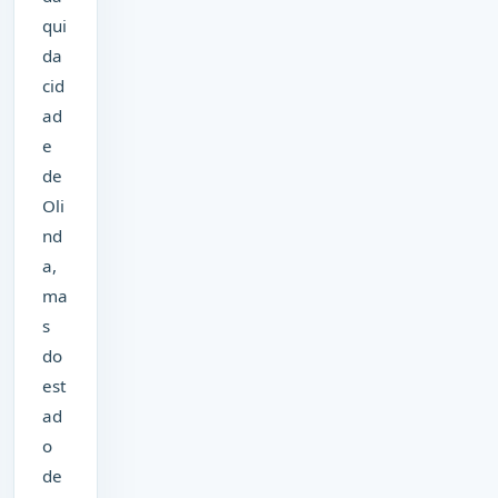
qui
da
cid
ad
e
de
Oli
nd
a,
ma
s
do
est
ad
o
de