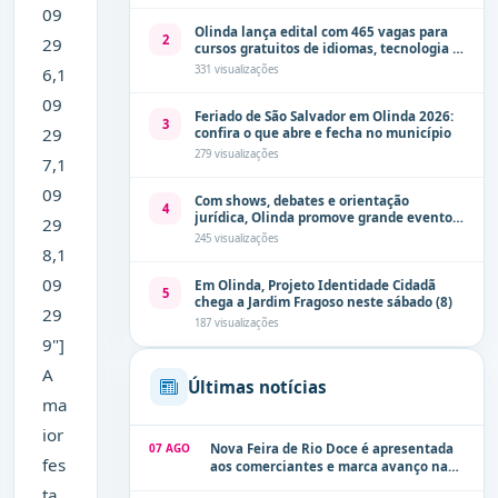
09
Olinda lança edital com 465 vagas para
2
29
cursos gratuitos de idiomas, tecnologia e
comunicação
331 visualizações
6,1
09
Feriado de São Salvador em Olinda 2026:
3
29
confira o que abre e fecha no município
279 visualizações
7,1
09
Com shows, debates e orientação
4
jurídica, Olinda promove grande evento
29
de combate à violência contra a mulher
245 visualizações
neste sábado (8)
8,1
09
Em Olinda, Projeto Identidade Cidadã
5
chega a Jardim Fragoso neste sábado (8)
29
187 visualizações
9"]
A
Últimas notícias
ma
ior
07 AGO
Nova Feira de Rio Doce é apresentada
fes
aos comerciantes e marca avanço na
modernização dos espaços públicos de
ta