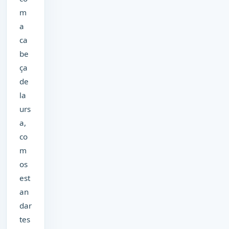
m
a
ca
be
ça
de
la
urs
a,
co
m
os
est
an
dar
tes