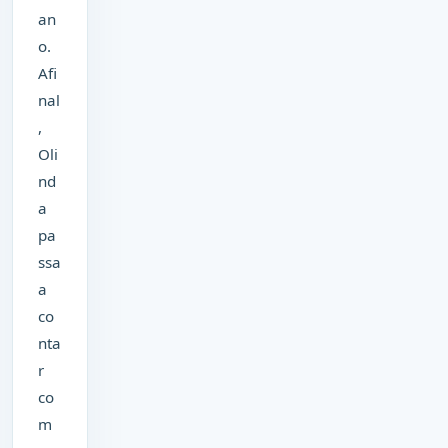
an
o.
Afi
nal
,
Oli
nd
a
pa
ssa
a
co
nta
r
co
m