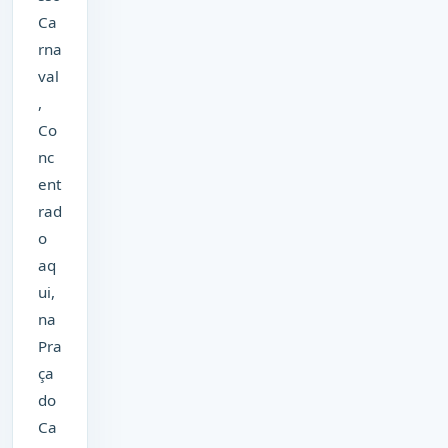
Ca
rna
val
,
Co
nc
ent
rad
o
aq
ui,
na
Pra
ça
do
Ca