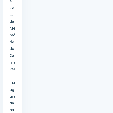
a
Ca
sa
da
Me
mó
ria
do
Ca
rna
val
,
ina
ug
ura
da
na