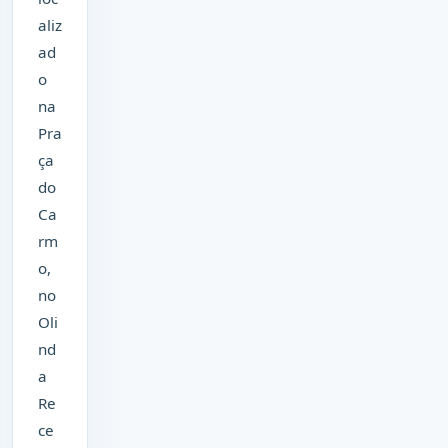
aliz
ad
o
na
Pra
ça
do
Ca
rm
o,
no
Oli
nd
a
Re
ce