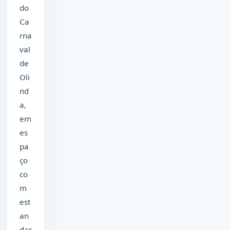
do
Ca
rna
val
de
Oli
nd
a,
em
es
pa
ço
co
m
est
an
dar