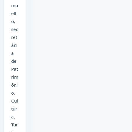
mp
ell
o,
sec
ret
ári
a
de
Pat
rim
ôni
o,
Cul
tur
a,
Tur