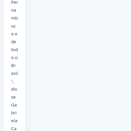
Per
na
mb
uc
o e
de
tod
o o
Br
asil
”,
dis
se
Ga
bri
ela
Ca