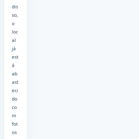
dis
so,
o
loc
al
já
est
á
ab
ast
eci
do
co
m
fot
os