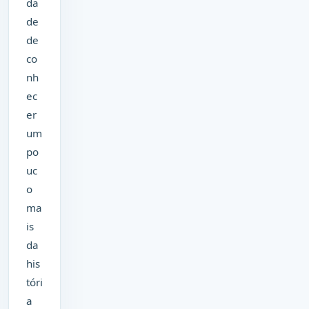
da
de
de
co
nh
ec
er
um
po
uc
o
ma
is
da
his
tóri
a