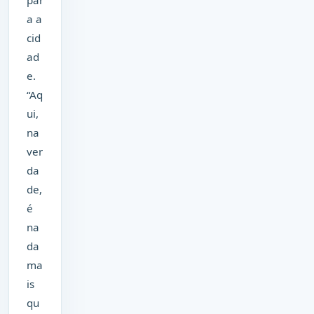
a a
cid
ad
e.
“Aq
ui,
na
ver
da
de,
é
na
da
ma
is
qu