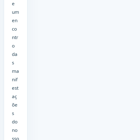
e
um
en
co
ntr
o
da
s
ma
nif
est
aç
õe
s
do
no
sso