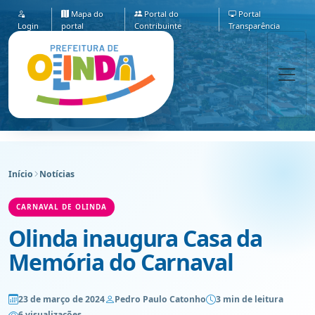
Mapa do
Portal do
Portal
Login
portal
Contribuinte
Transparência
Início
Notícias
CARNAVAL DE OLINDA
Olinda inaugura Casa da
Memória do Carnaval
23 de março de 2024
Pedro Paulo Catonho
3 min de leitura
6 visualizações