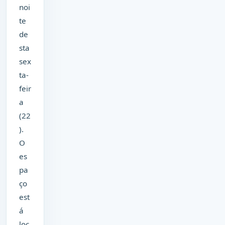
noi
te
de
sta
sex
ta-
feir
a
(22
).
O
es
pa
ço
est
á
loc