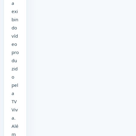
a
exi
bin
do
víd
eo
pro
du
zid
o
pel
a
TV
Viv
a.
Alé
m