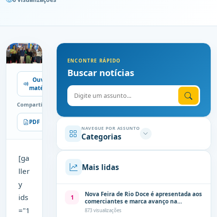
ENCONTRE RÁPIDO
Buscar notícias
Ouvir
matéria
Digite o assunto
Compartilhe
PDF
Imprimir
NAVEGUE POR ASSUNTO
Categorias
[ga
Mais lidas
ller
y
Nova Feira de Rio Doce é apresentada aos
ids
1
comerciantes e marca avanço na
modernização dos espaços públicos de
="1
873 visualizações
Olinda