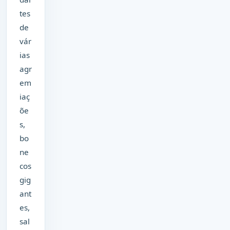
tes
de
vár
ias
agr
em
iaç
õe
s,
bo
ne
cos
gig
ant
es,
sal