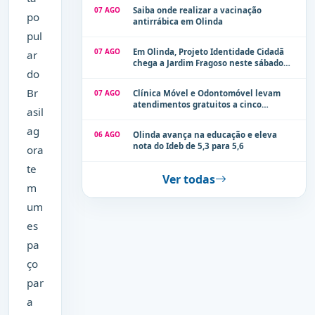
Olinda
07 AGO
Saiba onde realizar a vacinação
po
antirrábica em Olinda
pul
07 AGO
Em Olinda, Projeto Identidade Cidadã
ar
chega a Jardim Fragoso neste sábado
do
(8)
Br
07 AGO
Clínica Móvel e Odontomóvel levam
atendimentos gratuitos a cinco
asil
localidades de Olinda na próxima
semana
ag
06 AGO
Olinda avança na educação e eleva
nota do Ideb de 5,3 para 5,6
ora
te
Ver todas
m
um
es
pa
ço
par
a