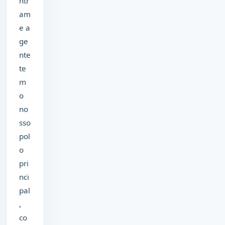
ntr
am
e a
ge
nte
te
m
o
no
sso
pol
o
pri
nci
pal
,
co