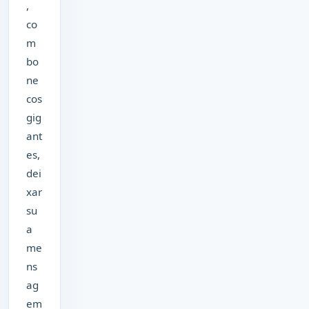
,
co
m
bo
ne
cos
gig
ant
es,
dei
xar
su
a
me
ns
ag
em