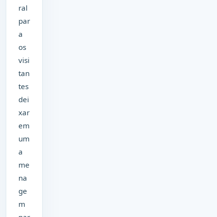
ral
par
a
os
visi
tan
tes
dei
xar
em
um
a
me
na
ge
m
par