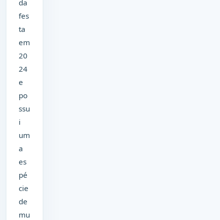
da
fes
ta
em
20
24
e
po
ssu
i
um
a
es
pé
cie
de
mu