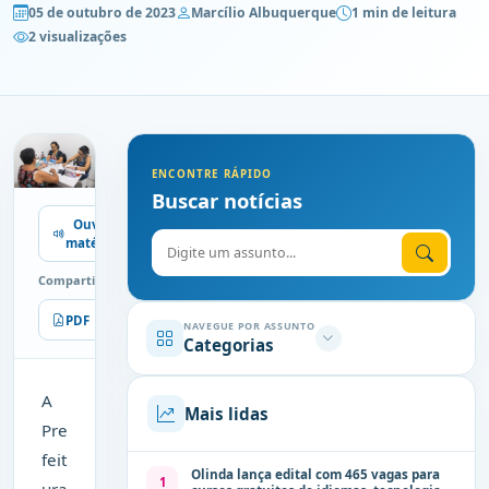
05 de outubro de 2023
Marcílio Albuquerque
1 min de leitura
2 visualizações
ENCONTRE RÁPIDO
Buscar notícias
Ouvir
Digite o assunto
matéria
Compartilhe
PDF
Imprimir
NAVEGUE POR ASSUNTO
Categorias
A
Mais lidas
Pre
feit
Olinda lança edital com 465 vagas para
1