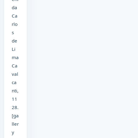
da
Ca
rlo
s
de
Li
ma
Ca
val
ca
nti,
11
28.
[ga
ller
y