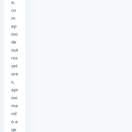
a,
co
m
ap
oio
de
out
ros
set
ore
s,
apr
oxi
ma
nd
o a
ge