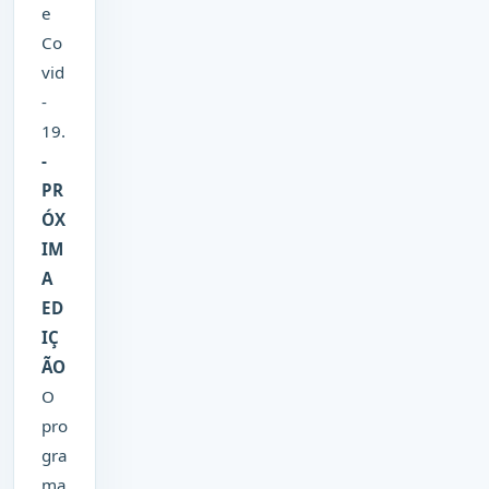
e
Co
vid
-
19.
-
PR
ÓX
IM
A
ED
IÇ
ÃO
O
pro
gra
ma