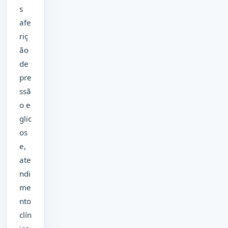
s
afe
riç
ão
de
pre
ssã
o e
glic
os
e,
ate
ndi
me
nto
clín