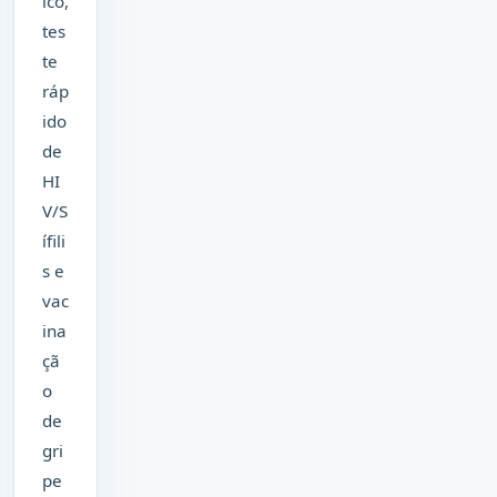
ico,
tes
te
ráp
ido
de
HI
V/S
ífili
s e
vac
ina
çã
o
de
gri
pe