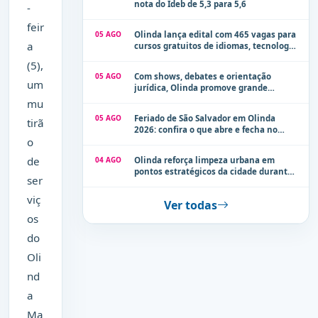
nota do Ideb de 5,3 para 5,6
-
feir
05 AGO
Olinda lança edital com 465 vagas para
a
cursos gratuitos de idiomas, tecnologia
e comunicação
(5),
05 AGO
Com shows, debates e orientação
um
jurídica, Olinda promove grande
evento de combate à violência contra a
mu
mulher neste sábado (8)
05 AGO
Feriado de São Salvador em Olinda
tirã
2026: confira o que abre e fecha no
o
município
de
04 AGO
Olinda reforça limpeza urbana em
pontos estratégicos da cidade durante
ser
período de chuvas
viç
Ver todas
os
do
Oli
nd
a
Ma