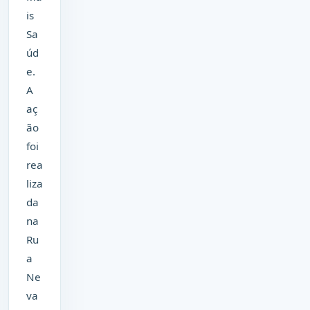
is
Sa
úd
e.
A
aç
ão
foi
rea
liza
da
na
Ru
a
Ne
va