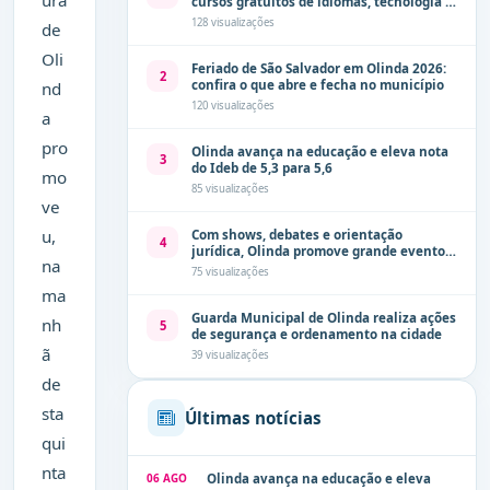
ura
cursos gratuitos de idiomas, tecnologia e
comunicação
128 visualizações
de
Oli
Feriado de São Salvador em Olinda 2026:
2
confira o que abre e fecha no município
nd
120 visualizações
a
pro
Olinda avança na educação e eleva nota
3
do Ideb de 5,3 para 5,6
mo
85 visualizações
ve
u,
Com shows, debates e orientação
4
jurídica, Olinda promove grande evento
na
de combate à violência contra a mulher
75 visualizações
neste sábado (8)
ma
Guarda Municipal de Olinda realiza ações
nh
5
de segurança e ordenamento na cidade
ã
39 visualizações
de
sta
Últimas notícias
qui
nta
06 AGO
Olinda avança na educação e eleva