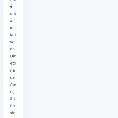
é
um
a
inic
iati
va
da
Dir
eto
ria
de
Ate
nç
ão
Bá
sic