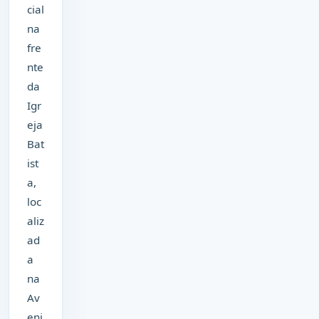
cial
na
fre
nte
da
Igr
eja
Bat
ist
a,
loc
aliz
ad
a
na
Av
eni