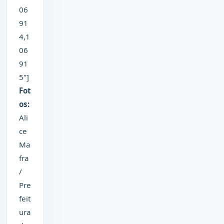
06
91
4,1
06
91
5"]
Fot
os:
Ali
ce
Ma
fra
/
Pre
feit
ura