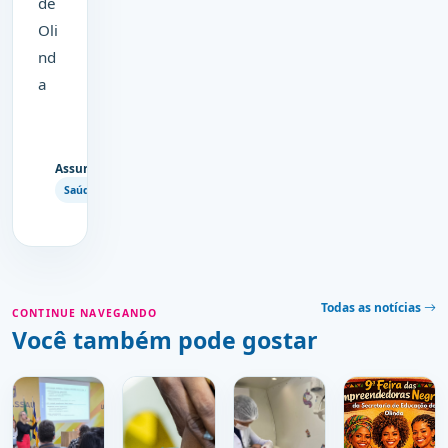
de
Oli
nd
a
Assuntos
Copiar
Saúde
link
Todas as notícias
CONTINUE NAVEGANDO
Você também pode gostar