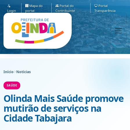
Mapa do
Portal do
Portal
Login
portal
Contribuinte
Transparência
Início
Notícias
SAÚDE
Olinda Mais Saúde promove
mutirão de serviços na
Cidade Tabajara