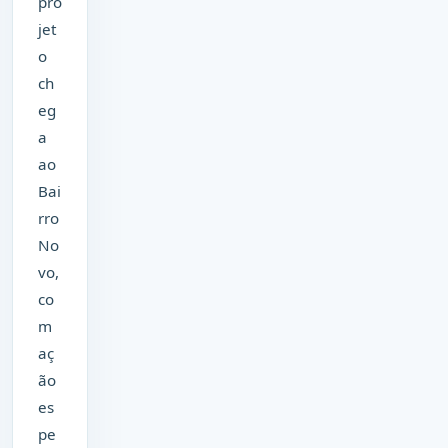
pro
jet
o
ch
eg
a
ao
Bai
rro
No
vo,
co
m
aç
ão
es
pe