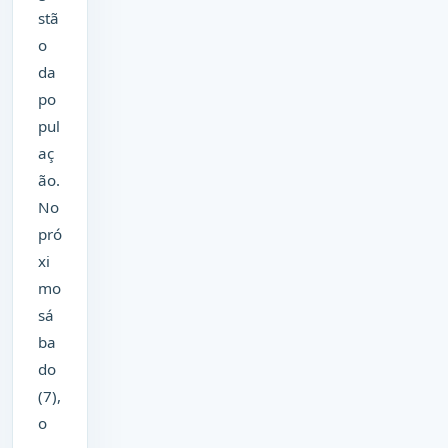
stã
o
da
po
pul
aç
ão.
No
pró
xi
mo
sá
ba
do
(7),
o