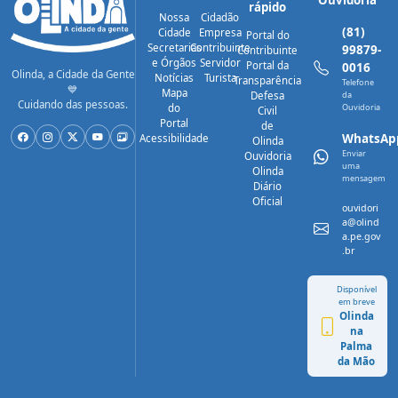
Ouvidoria
rápido
Nossa
Cidadão
(81)
Cidade
Empresa
Portal do
Secretarias
Contribuinte
99879-
Contribuinte
e Órgãos
Servidor
Portal da
0016
Olinda, a Cidade da Gente
Notícias
Turista
Transparência
Telefone
💙
Mapa
Defesa
da
Cuidando das pessoas.
do
Ouvidoria
Civil
Portal
de
WhatsAp
Acessibilidade
Olinda
Enviar
Ouvidoria
uma
Olinda
mensagem
Diário
Oficial
ouvidori
a@olind
a.pe.gov
.br
Disponível
em breve
Olinda
na
Palma
da Mão