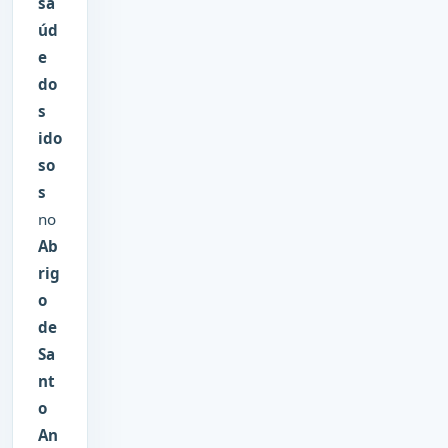
sa
úd
e
do
s
ido
so
s
no
Ab
rig
o
de
Sa
nt
o
An