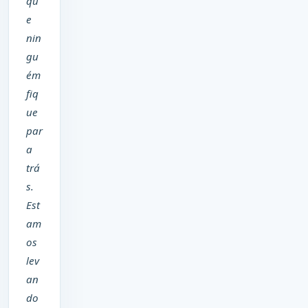
qu
e
nin
gu
ém
fiq
ue
par
a
trá
s.
Est
am
os
lev
an
do