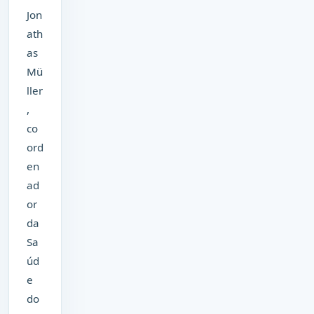
Jon
ath
as
Mü
ller
,
co
ord
en
ad
or
da
Sa
úd
e
do