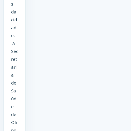
s
da
cid
ad
e.
A
Sec
ret
ari
a
de
Sa
úd
e
de
Oli
nd