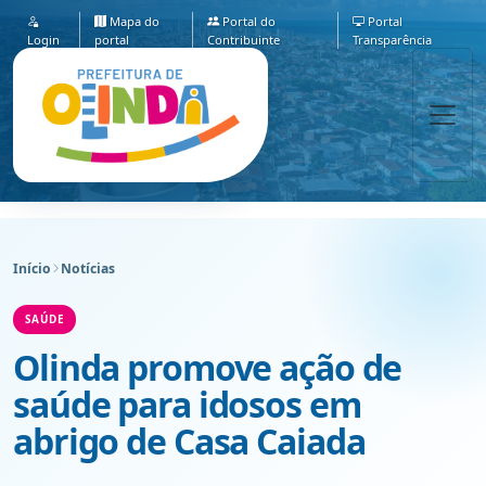
Mapa do
Portal do
Portal
Login
portal
Contribuinte
Transparência
Início
Notícias
SAÚDE
Olinda promove ação de
saúde para idosos em
abrigo de Casa Caiada