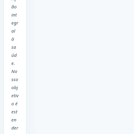
ão
int
egr
al
à
sa
úd
e.
No
sso
obj
etiv
o é
est
en
der