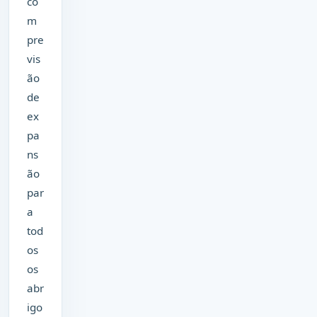
co
m
pre
vis
ão
de
ex
pa
ns
ão
par
a
tod
os
os
abr
igo