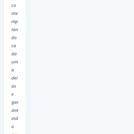
co
nte
mp
lan
do
ca
da
um
a
del
as
e
gar
ant
ind
o