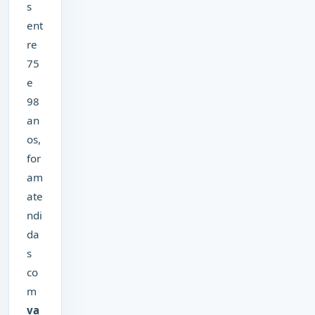
s
ent
re
75
e
98
an
os,
for
am
ate
ndi
da
s
co
m
va