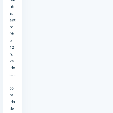
nh
ã,
ent
re
9h
e
12
h,
26
ido
sas
,
co
m
ida
de