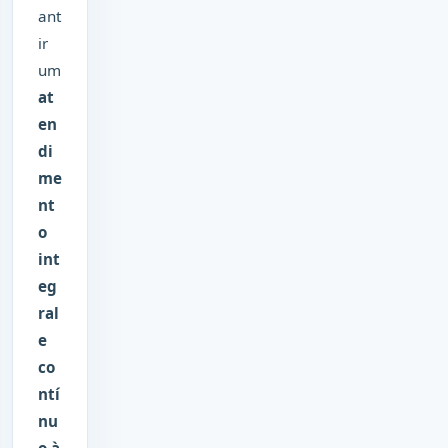
ant
ir
um
at
en
di
me
nt
o
int
eg
ral
e
co
ntí
nu