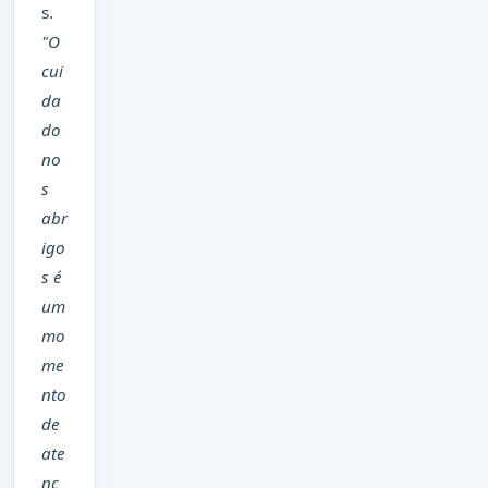
s.
"O
cui
da
do
no
s
abr
igo
s é
um
mo
me
nto
de
ate
nç