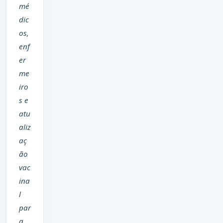
mé
dic
os,
enf
er
me
iro
s e
atu
aliz
aç
ão
vac
ina
l
par
a