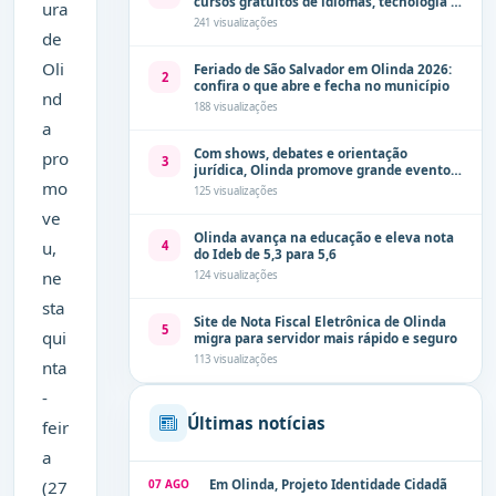
cursos gratuitos de idiomas, tecnologia e
ura
comunicação
241 visualizações
de
Oli
Feriado de São Salvador em Olinda 2026:
2
confira o que abre e fecha no município
nd
188 visualizações
a
Com shows, debates e orientação
pro
3
jurídica, Olinda promove grande evento
mo
de combate à violência contra a mulher
125 visualizações
neste sábado (8)
ve
Olinda avança na educação e eleva nota
4
u,
do Ideb de 5,3 para 5,6
ne
124 visualizações
sta
Site de Nota Fiscal Eletrônica de Olinda
5
qui
migra para servidor mais rápido e seguro
113 visualizações
nta
-
Últimas notícias
feir
a
07 AGO
Em Olinda, Projeto Identidade Cidadã
(27