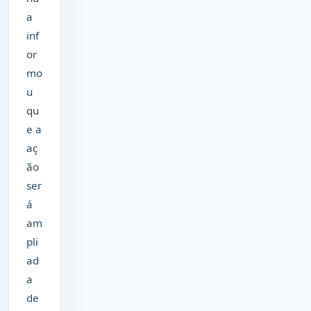
a
inf
or
mo
u
qu
e a
aç
ão
ser
á
am
pli
ad
a
de