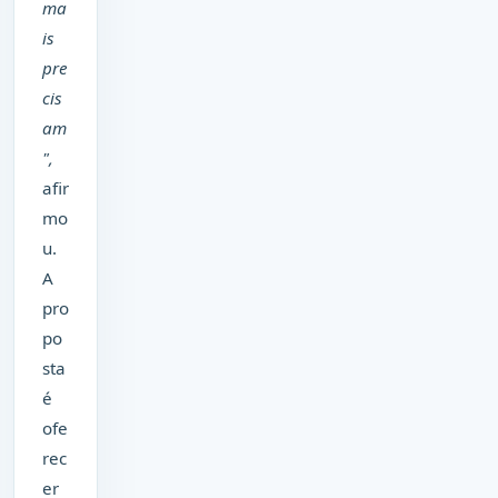
ma
is
pre
cis
am
",
afir
mo
u.
A
pro
po
sta
é
ofe
rec
er