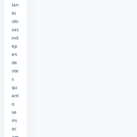
tan
to
ido
sas
ind
ep
en
de
nte
s
qu
ant
o
se
mi
ac
am