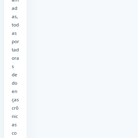
ad
as,
tod
as
por
tad
ora
s
de
do
en
ças
crô
nic
as
co