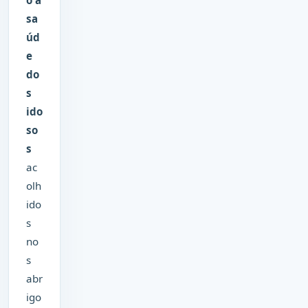
o à
sa
úd
e
do
s
ido
so
s
ac
olh
ido
s
no
s
abr
igo