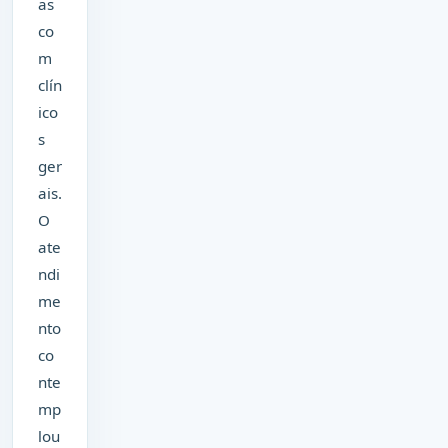
as
co
m
clín
ico
s
ger
ais.
O
ate
ndi
me
nto
co
nte
mp
lou