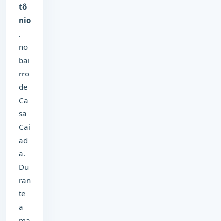
tô
nio
,
no
bai
rro
de
Ca
sa
Cai
ad
a.
Du
ran
te
a
ma