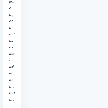
ess
a
aç
ão
a
tod
as
as
ins
titu
içõ
es
do
mu
nicí
pio
,