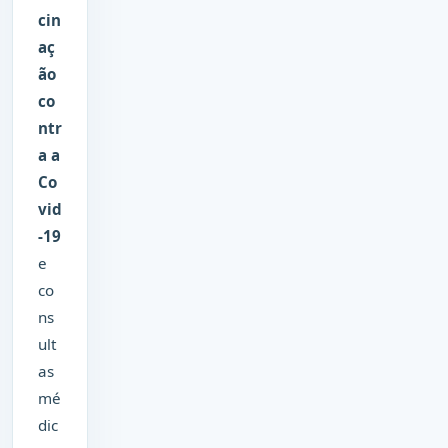
cin
aç
ão
co
ntr
a a
Co
vid
-19
e
co
ns
ult
as
mé
dic