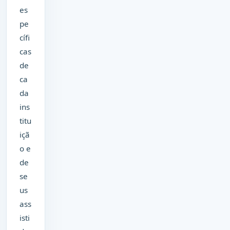
es
pe
cífi
cas
de
ca
da
ins
titu
içã
o e
de
se
us
ass
isti