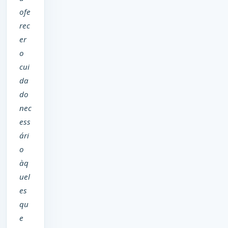
ofe
rec
er
o
cui
da
do
nec
ess
ári
o
àq
uel
es
qu
e