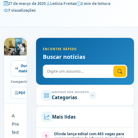
27 de março de 2025
Letícia Freitas
2 min de leitura
7 visualizações
ENCONTRE RÁPIDO
Buscar notícias
Ouvir
Digite o assunto
matéria
Compartilhe
NAVEGUE POR ASSUNTO
PDF
Imprimir
Categorias
A
Mais lidas
Pre
feit
Olinda lança edital com 465 vagas para
1