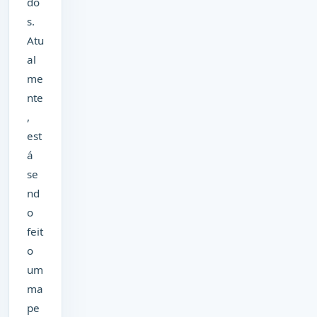
do
s.
Atu
al
me
nte
,
est
á
se
nd
o
feit
o
um
ma
pe