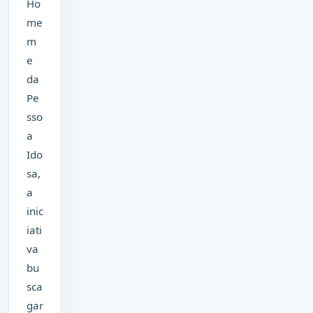
Ho
me
m
e
da
Pe
sso
a
Ido
sa,
a
inic
iati
va
bu
sca
gar