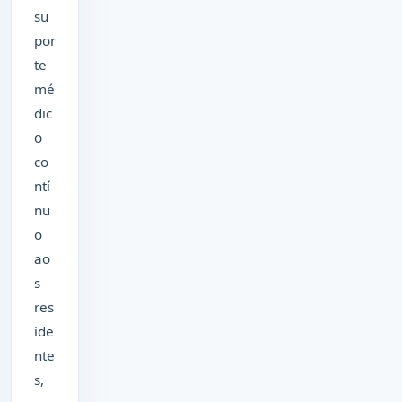
su
por
te
mé
dic
o
co
ntí
nu
o
ao
s
res
ide
nte
s,