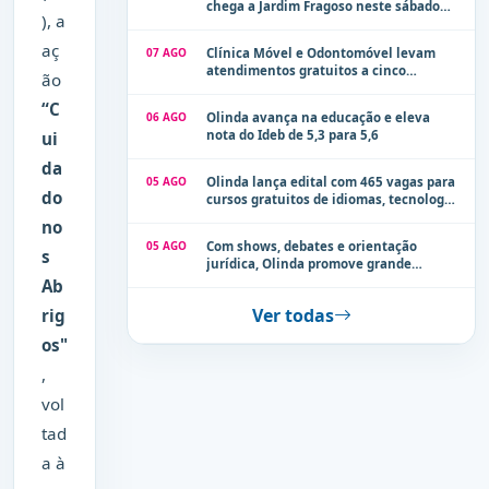
chega a Jardim Fragoso neste sábado
), a
(8)
aç
07 AGO
Clínica Móvel e Odontomóvel levam
atendimentos gratuitos a cinco
ão
localidades de Olinda na próxima
semana
“C
06 AGO
Olinda avança na educação e eleva
nota do Ideb de 5,3 para 5,6
ui
da
05 AGO
Olinda lança edital com 465 vagas para
do
cursos gratuitos de idiomas, tecnologia
e comunicação
no
05 AGO
Com shows, debates e orientação
s
jurídica, Olinda promove grande
evento de combate à violência contra a
Ab
mulher neste sábado (8)
Ver todas
rig
os"
,
vol
tad
a à