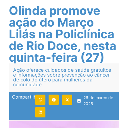
Olinda promove
ação do Março
Lilás na Policlínica
de Rio Doce, nesta
quinta-feira (27)
Ação oferece cuidados de saúde gratuitos
e informações sobre prevenção ao câncer
de colo do útero para mulheres da
comunidade
Compartilhe:
26 de março de
2025