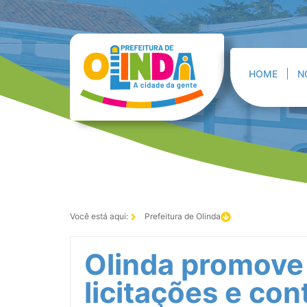
HOME
N
Você está aqui:
Prefeitura de Olinda
Olinda promove
licitações e con