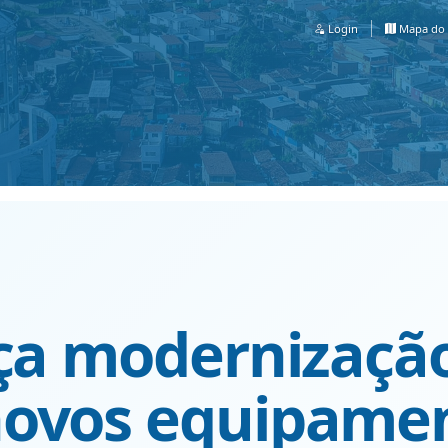
Login
Mapa do 
rça modernizaçã
novos equipame