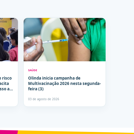
SAÚDE
e risco
Olinda inicia campanha de
acita
Multivacinação 2026 nesta segunda-
sso a
feira (3)
03 de agosto de 2026