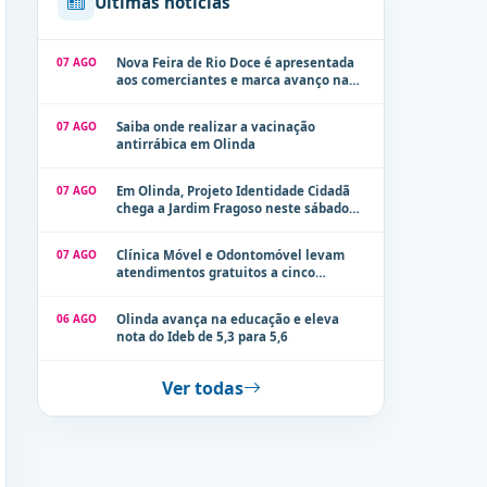
Últimas notícias
07 AGO
Nova Feira de Rio Doce é apresentada
aos comerciantes e marca avanço na
modernização dos espaços públicos de
Olinda
07 AGO
Saiba onde realizar a vacinação
antirrábica em Olinda
07 AGO
Em Olinda, Projeto Identidade Cidadã
chega a Jardim Fragoso neste sábado
(8)
07 AGO
Clínica Móvel e Odontomóvel levam
atendimentos gratuitos a cinco
localidades de Olinda na próxima
semana
06 AGO
Olinda avança na educação e eleva
nota do Ideb de 5,3 para 5,6
Ver todas