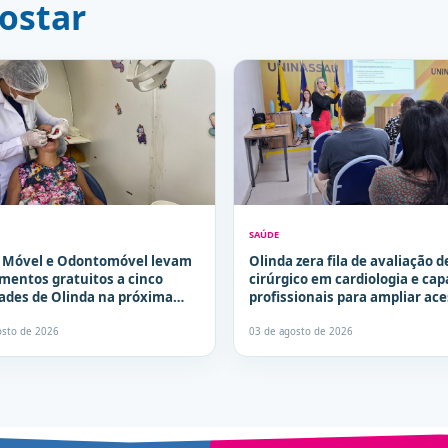
ostar
SAÚDE
a Móvel e Odontomóvel levam
Olinda zera fila de avaliação d
mentos gratuitos a cinco
cirúrgico em cardiologia e cap
dades de Olinda na próxima
profissionais para ampliar ace
a
especialistas
osto de 2026
03 de agosto de 2026