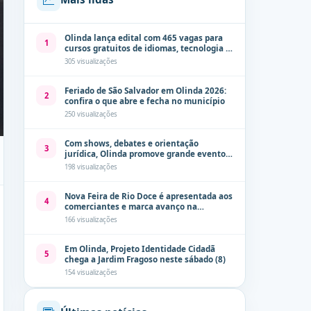
Olinda lança edital com 465 vagas para
1
cursos gratuitos de idiomas, tecnologia e
comunicação
305 visualizações
Feriado de São Salvador em Olinda 2026:
2
confira o que abre e fecha no município
250 visualizações
Com shows, debates e orientação
3
jurídica, Olinda promove grande evento
de combate à violência contra a mulher
198 visualizações
neste sábado (8)
Nova Feira de Rio Doce é apresentada aos
4
comerciantes e marca avanço na
modernização dos espaços públicos de
166 visualizações
Olinda
Em Olinda, Projeto Identidade Cidadã
5
chega a Jardim Fragoso neste sábado (8)
154 visualizações