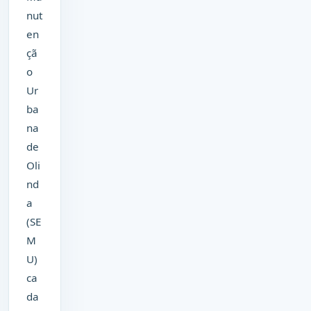
nut
en
çã
o
Ur
ba
na
de
Oli
nd
a
(SE
M
U)
ca
da