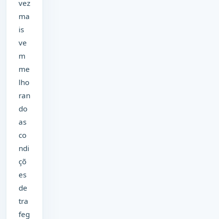
vez
ma
is
ve
m
me
lho
ran
do
as
co
ndi
çõ
es
de
tra
feg