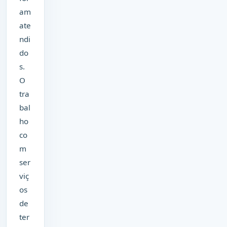
am
ate
ndi
do
s.
O
tra
bal
ho
co
m
ser
viç
os
de
ter