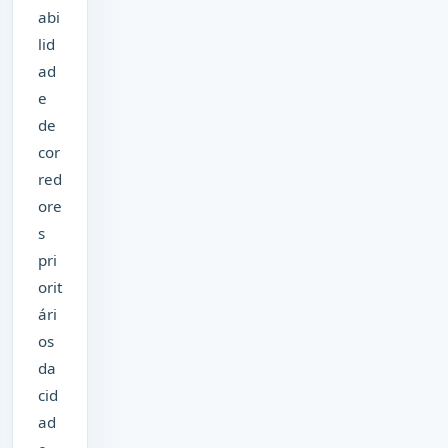
abi
lid
ad
e
de
cor
red
ore
s
pri
orit
ári
os
da
cid
ad