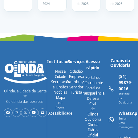
oficialmente
de
atendimento
para
2024
de 2023
de 2023
cidades
idioma e
novos
irmãs
informática
estudantes
Canais da
Institucional
Serviços
Acesso
Ouvidoria
rápido
Nossa
Cidadão
(81)
Cidade
Empresa
Portal do
Secretarias
Contribuinte
99879-
Contribuinte
e Órgãos
Servidor
Portal da
0016
Olinda, a Cidade da Gente
Notícias
Turista
Transparência
Telefone
💙
Mapa
Defesa
da
Cuidando das pessoas.
do
Ouvidoria
Civil
Portal
de
WhatsAp
Acessibilidade
Olinda
Enviar
Ouvidoria
uma
Olinda
mensagem
Diário
Oficial
ouvidori