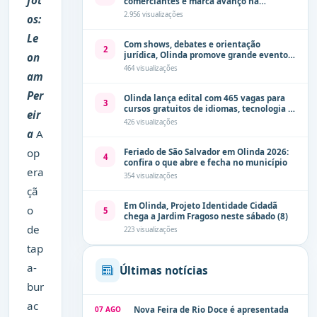
comerciantes e marca avanço na
modernização dos espaços públicos de
2.956 visualizações
os:
Olinda
Le
Com shows, debates e orientação
2
jurídica, Olinda promove grande evento
on
de combate à violência contra a mulher
464 visualizações
am
neste sábado (8)
Per
Olinda lança edital com 465 vagas para
3
cursos gratuitos de idiomas, tecnologia e
eir
comunicação
426 visualizações
a
A
op
Feriado de São Salvador em Olinda 2026:
4
confira o que abre e fecha no município
era
354 visualizações
çã
Em Olinda, Projeto Identidade Cidadã
o
5
chega a Jardim Fragoso neste sábado (8)
de
223 visualizações
tap
a-
Últimas notícias
bur
ac
07 AGO
Nova Feira de Rio Doce é apresentada