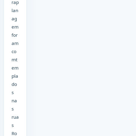
rap
lan
ag
em
for
am
co
mt
em
pla
do
s
na
s
rua
s
Ro