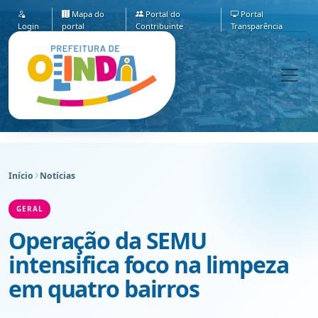
Mapa do
Portal do
Portal
Login
portal
Contribuinte
Transparência
Início
Notícias
GERAL
Operação da SEMU
intensifica foco na limpeza
em quatro bairros