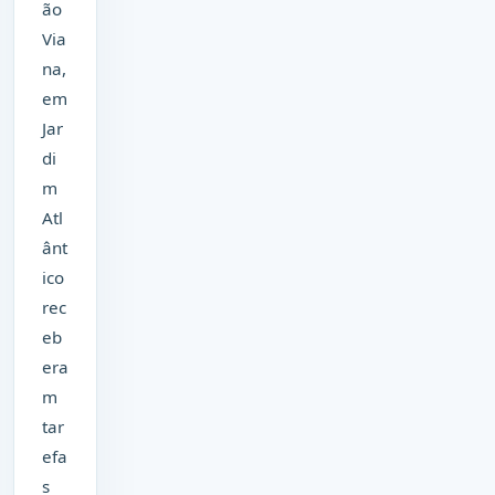
ão
Via
na,
em
Jar
di
m
Atl
ânt
ico
rec
eb
era
m
tar
efa
s