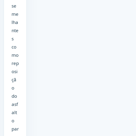
se
me
lha
nte
s
co
mo
rep
osi
çã
o
do
asf
alt
o
par