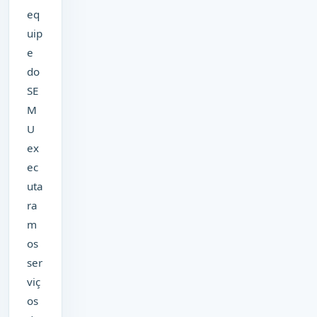
eq
uip
e
do
SE
M
U
ex
ec
uta
ra
m
os
ser
viç
os