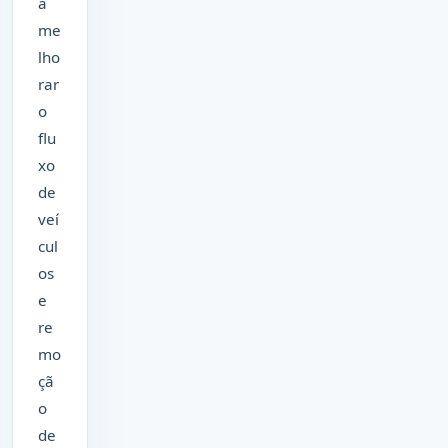
a
me
lho
rar
o
flu
xo
de
veí
cul
os
e
re
mo
çã
o
de