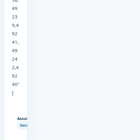
49
23
9,4
92
41,
49
24
2,4
92
40"
]
Assuntos
Copiar
Geral
link