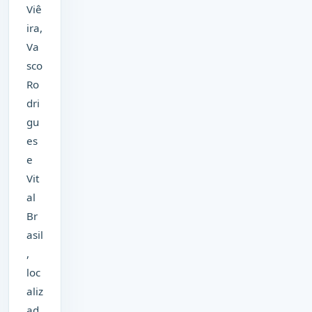
Viê
ira,
Va
sco
Ro
dri
gu
es
e
Vit
al
Br
asil
,
loc
aliz
ad