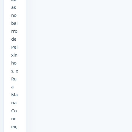
as
no
bai
rro
de
Pei
xin
ho
s, e
Ru
a
Ma
ria
Co
nc
eiç