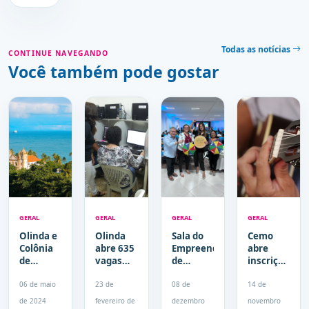
Todas as notícias
CONTINUE NAVEGANDO
Você também pode gostar
GERAL
GERAL
GERAL
GERAL
Olinda e
Olinda
Sala do
Cemo
Colônia
abre 635
Empreendedor
abre
de
vagas
de
inscrições
Sacramento
para
Olinda é
do
são
cursos
'bicampeã'
processo
06 de maio
23 de
08 de
14 de
agora
gratuitos
em
seletivo
de 2024
fevereiro de
dezembro
novembro