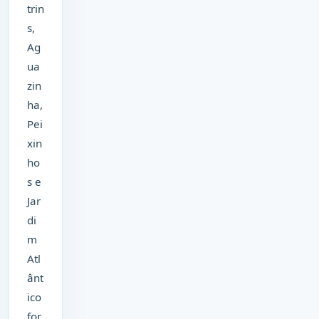
trin
s,
Ag
ua
zin
ha,
Pei
xin
ho
s e
Jar
di
m
Atl
ânt
ico
for