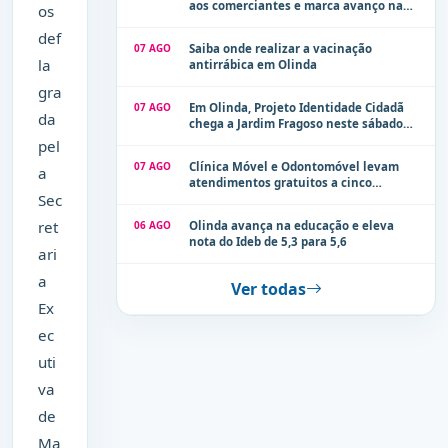
aos comerciantes e marca avanço na
os
modernização dos espaços públicos de
def
Olinda
07 AGO
Saiba onde realizar a vacinação
la
antirrábica em Olinda
gra
07 AGO
Em Olinda, Projeto Identidade Cidadã
da
chega a Jardim Fragoso neste sábado
(8)
pel
07 AGO
Clínica Móvel e Odontomóvel levam
a
atendimentos gratuitos a cinco
Sec
localidades de Olinda na próxima
semana
ret
06 AGO
Olinda avança na educação e eleva
nota do Ideb de 5,3 para 5,6
ari
a
Ver todas
Ex
ec
uti
va
de
Ma