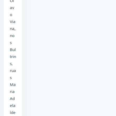
Ol
av
o
Via
na,
no
s
Bul
trin
s,
rua
s
Ma
ria
Ad
ela
íde