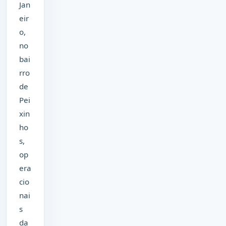
Jan
eir
o,
no
bai
rro
de
Pei
xin
ho
s,
op
era
cio
nai
s
da