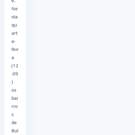
e.
Ne
sta
qu
art
a-
feir
a
(12
.09
)
os
bai
rro
s
de
Bul