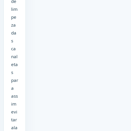
de
lim
pe
za
da
s
ca
nal
eta
s
par
a
ass
im
evi
tar
ala