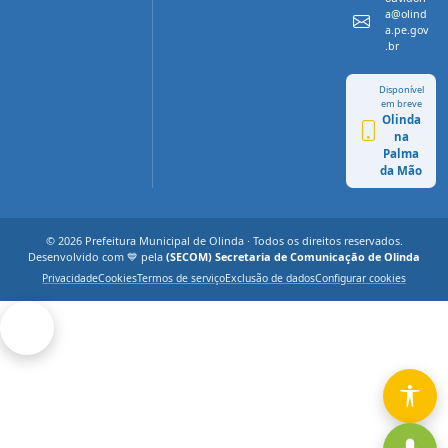
a@olind
a.pe.gov
.br
Disponível
em breve
Olinda
na
Palma
da Mão
© 2026 Prefeitura Municipal de Olinda · Todos os direitos reservados.
Desenvolvido com 💙 pela
(SECOM) Secretaria de Comunicação de Olinda
Privacidade
Cookies
Termos de serviço
Exclusão de dados
Configurar cookies