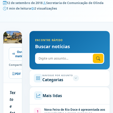
12 de setembro de 2018
Secretaria de Comunicação de Olinda
1 min de leitura
2 visualizações
ENCONTRE RÁPIDO
Buscar notícias
Ouvir
Digite o assunto
matéria
Compartilhe
PDF
Imprimir
NAVEGUE POR ASSUNTO
Categorias
Tex
Mais lidas
to
e
Nova Feira de Rio Doce é apresentada aos
1
fot