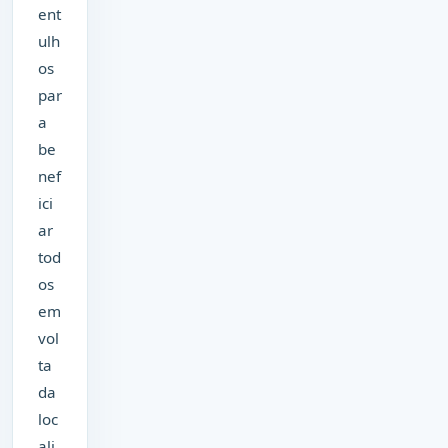
ent
ulh
os
par
a
be
nef
ici
ar
tod
os
em
vol
ta
da
loc
ali