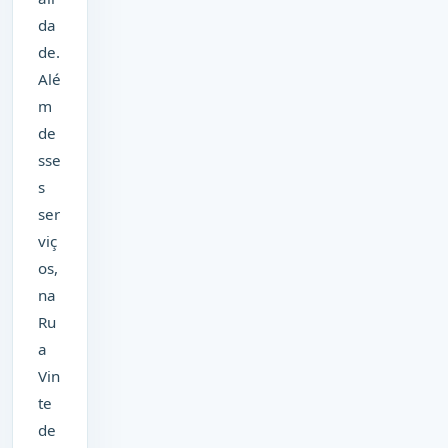
da
de.
Alé
m
de
sse
s
ser
viç
os,
na
Ru
a
Vin
te
de