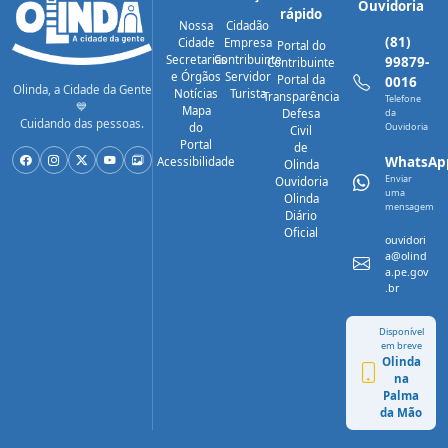
Ouvidoria
rápido
Nossa
Cidadão
(81)
Cidade
Empresa
Portal do
Secretarias
Contribuinte
99879-
Contribuinte
e Órgãos
Servidor
Portal da
0016
Olinda, a Cidade da Gente
Notícias
Turista
Transparência
Telefone
💙
Mapa
Defesa
da
Cuidando das pessoas.
do
Ouvidoria
Civil
Portal
de
WhatsAp
Acessibilidade
Olinda
Enviar
Ouvidoria
uma
Olinda
mensagem
Diário
Oficial
ouvidori
a@olind
a.pe.gov
.br
Disponível
em breve
Olinda
na
Palma
da Mão