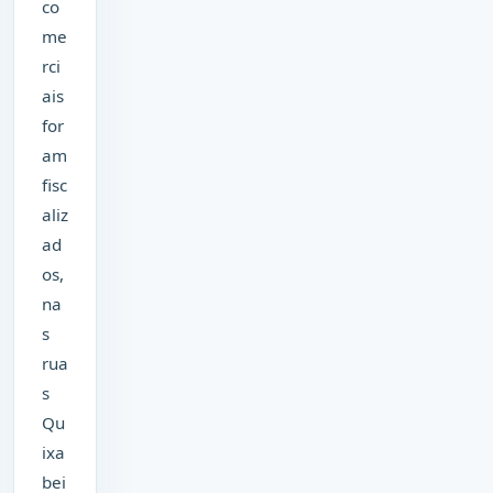
co
me
rci
ais
for
am
fisc
aliz
ad
os,
na
s
rua
s
Qu
ixa
bei