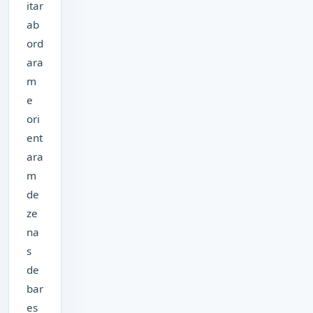
itar
ab
ord
ara
m
e
ori
ent
ara
m
de
ze
na
s
de
bar
es