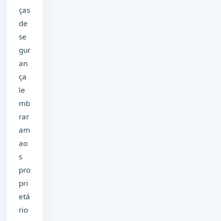
ças
de
se
gur
an
ça
le
mb
rar
am
ao
s
pro
pri
etá
rio