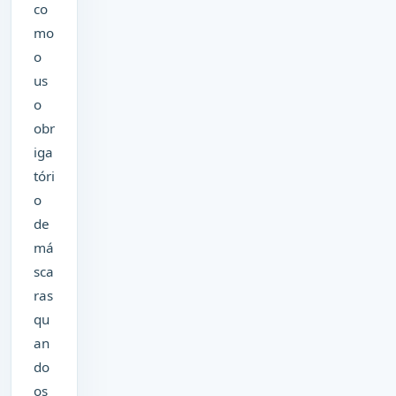
co
mo
o
us
o
obr
iga
tóri
o
de
má
sca
ras
qu
an
do
os