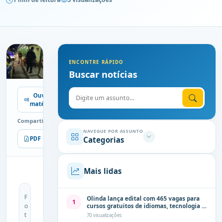
ENCONTRE RÁPIDO
Buscar notícias
Digite o assunto
Ouvir
matéria
Compartilhe
NAVEGUE POR ASSUNTO
Categorias
PDF
Imprimir
Mais lidas
F
Olinda lança edital com 465 vagas para
1
o
cursos gratuitos de idiomas, tecnologia e
comunicação
t
70 visualizações