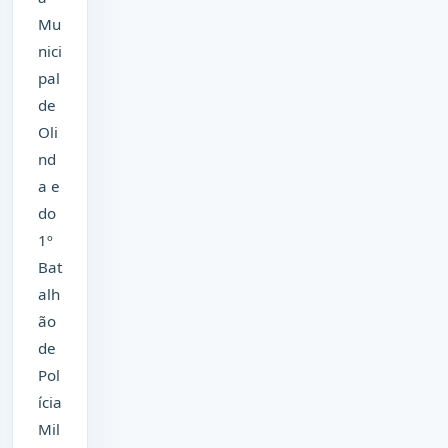
Mu
nici
pal
de
Oli
nd
a e
do
1º
Bat
alh
ão
de
Pol
ícia
Mil