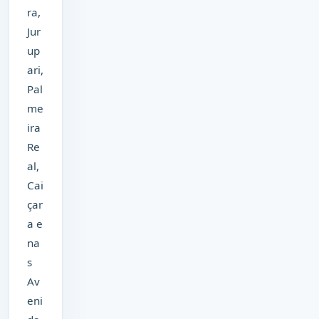
ra,
Jur
up
ari,
Pal
me
ira
Re
al,
Cai
çar
a e
na
s
Av
eni