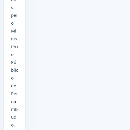
s
pel
o
Mi
nis
téri
o
Pú
blic
o
de
Per
na
mb
uc
o,