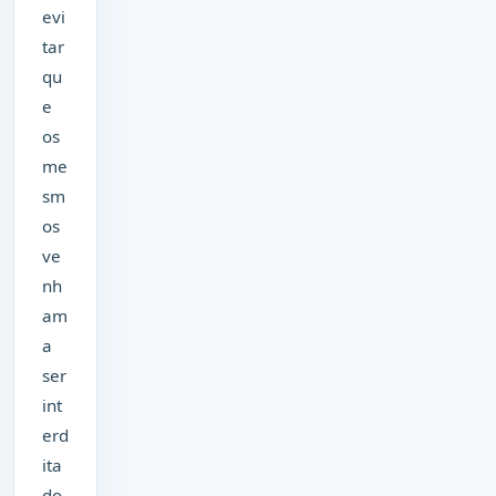
evi
tar
qu
e
os
me
sm
os
ve
nh
am
a
ser
int
erd
ita
do