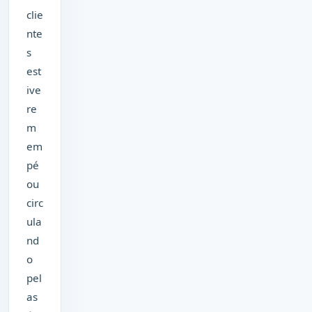
clie
nte
s
est
ive
re
m
em
pé
ou
circ
ula
nd
o
pel
as