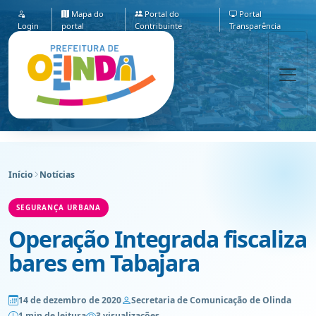
Mapa do
Portal do
Portal
Login
portal
Contribuinte
Transparência
Início
Notícias
SEGURANÇA URBANA
Operação Integrada fiscaliza
bares em Tabajara
14 de dezembro de 2020
Secretaria de Comunicação de Olinda
1 min de leitura
3 visualizações