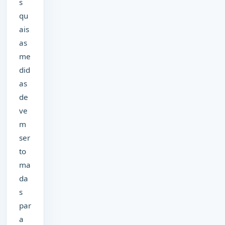
s
qu
ais
as
me
did
as
de
ve
m
ser
to
ma
da
s
par
a