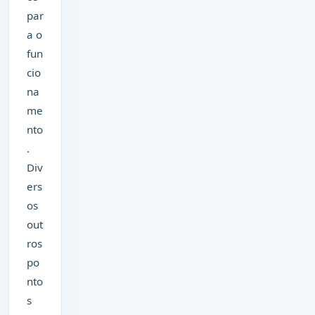
par
a o
fun
cio
na
me
nto
.
Div
ers
os
out
ros
po
nto
s