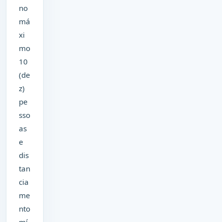
no
má
xi
mo
10
(de
z)
pe
sso
as
e
dis
tan
cia
me
nto
mí