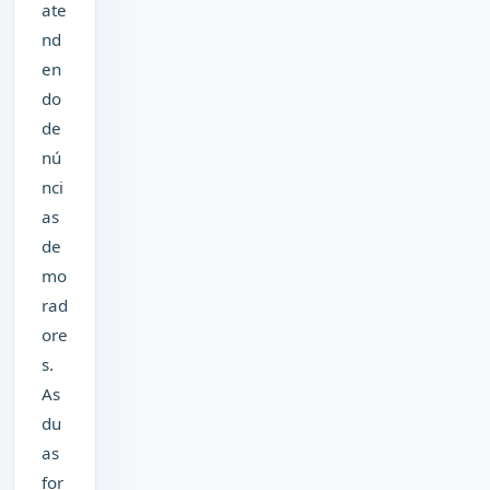
ate
nd
en
do
de
nú
nci
as
de
mo
rad
ore
s.
As
du
as
for