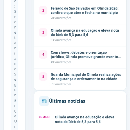
o
:
Feriado de São Salvador em Olinda 2026:
2
S
confira o que abre e fecha no município
e
70 visualizações
c
r
Olinda avança na educação e eleva nota
e
3
do Ideb de 5,3 para 5,6
t
63 visualizações
a
r
Com shows, debates e orientação
i
4
jurídica, Olinda promove grande evento
a
de combate à violência contra a mulher
49 visualizações
d
neste sábado (8)
e
S
Guarda Municipal de Olinda realiza ações
5
de segurança e ordenamento na cidade
e
g
31 visualizações
u
r
a
Últimas notícias
n
ç
a
06 AGO
Olinda avança na educação e eleva
U
nota do Ideb de 5,3 para 5,6
r