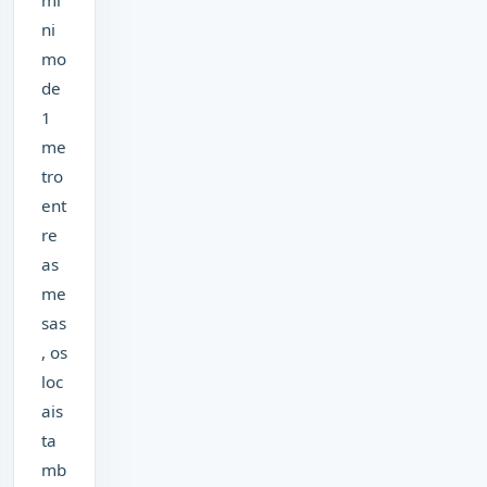
ni
mo
de
1
me
tro
ent
re
as
me
sas
, os
loc
ais
ta
mb