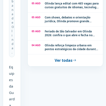
b
05 AGO
Olinda lança edital com 465 vagas para
a
cursos gratuitos de idiomas, tecnologia
n
e comunicação
a
05 AGO
Com shows, debates e orientação
d
jurídica, Olinda promove grande
e
evento de combate à violência contra a
O
mulher neste sábado (8)
l
05 AGO
Feriado de São Salvador em Olinda
i
2026: confira o que abre e fecha no
município
n
d
04 AGO
Olinda reforça limpeza urbana em
a
pontos estratégicos da cidade durante
.
período de chuvas
Ver todas
Eq
uip
es
da
Gu
ard
a