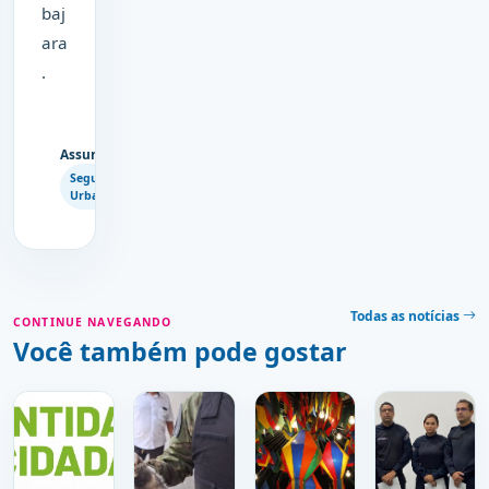
baj
ara
.
Assuntos
Copiar
Segurança
link
Urbana
Todas as notícias
CONTINUE NAVEGANDO
Você também pode gostar