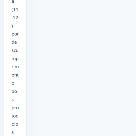
a
(11
.12
)
por
de
scu
mp
rim
ent
o
do
s
pro
toc
olo
s