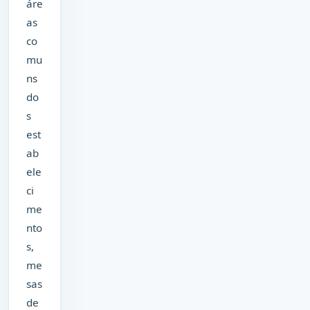
áre
as
co
mu
ns
do
s
est
ab
ele
ci
me
nto
s,
me
sas
de