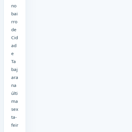
no
bai
rro
de
Cid
ad
e
Ta
baj
ara
na
últi
ma
sex
ta-
feir