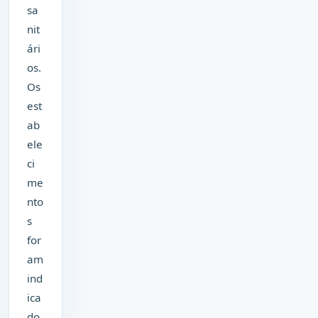
sa
nit
ári
os.
Os
est
ab
ele
ci
me
nto
s
for
am
ind
ica
do