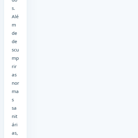
s.
Alé
m
de
de
scu
mp
rir
as
nor
ma
s
sa
nit
ári
as,