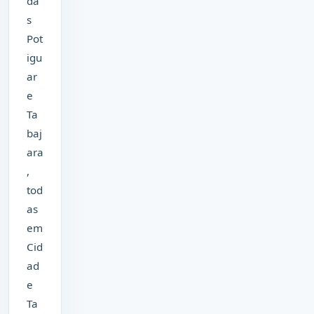
da
s
Pot
igu
ar
e
Ta
baj
ara
,
tod
as
em
Cid
ad
e
Ta